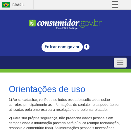
BRASIL
Simplifique!
Comunica BR
Participe
Acesso à informação
Entrar com
gov.br
Legislação
Canais
Toggle
naviga
Orientações de uso
1)
Ao se cadastrar, verifique se todos os dados solicitados estão
corretos, principalmente as informações de contato - elas poderão ser
utilizadas pela empresa para resolução do problema relatado.
2)
Para sua própria segurança, não preencha dados pessoais em
campos onde a informação postada será pública (campo reclamação,
resposta e comentário final). As informações pessoais necessárias