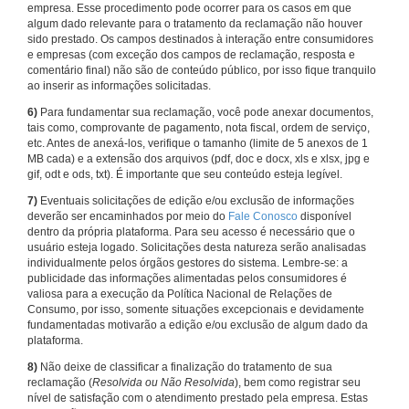
empresa. Esse procedimento pode ocorrer para os casos em que
algum dado relevante para o tratamento da reclamação não houver
sido prestado. Os campos destinados à interação entre consumidores
e empresas (com exceção dos campos de reclamação, resposta e
comentário final) não são de conteúdo público, por isso fique tranquilo
ao inserir as informações solicitadas.
6)
Para fundamentar sua reclamação, você pode anexar documentos,
tais como, comprovante de pagamento, nota fiscal, ordem de serviço,
etc. Antes de anexá-los, verifique o tamanho (limite de 5 anexos de 1
MB cada) e a extensão dos arquivos (pdf, doc e docx, xls e xlsx, jpg e
gif, odt e ods, txt). É importante que seu conteúdo esteja legível.
7)
Eventuais solicitações de edição e/ou exclusão de informações
deverão ser encaminhados por meio do
Fale Conosco
disponível
dentro da própria plataforma. Para seu acesso é necessário que o
usuário esteja logado. Solicitações desta natureza serão analisadas
individualmente pelos órgãos gestores do sistema. Lembre-se: a
publicidade das informações alimentadas pelos consumidores é
valiosa para a execução da Política Nacional de Relações de
Consumo, por isso, somente situações excepcionais e devidamente
fundamentadas motivarão a edição e/ou exclusão de algum dado da
plataforma.
8)
Não deixe de classificar a finalização do tratamento de sua
reclamação (
Resolvida ou Não Resolvida
), bem como registrar seu
nível de satisfação com o atendimento prestado pela empresa. Estas