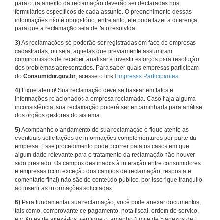
para o tratamento da reclamação deverão ser declaradas nos
formulários específicos de cada assunto. O preenchimento dessas
informações não é obrigatório, entretanto, ele pode fazer a diferença
para que a reclamação seja de fato resolvida.
3)
As reclamações só poderão ser registradas em face de empresas
cadastradas, ou seja, aquelas que previamente assumiram
compromissos de receber, analisar e investir esforços para resolução
dos problemas apresentados. Para saber quais empresas participam
do
Consumidor.gov.br
, acesse o link
Empresas Participantes
.
4)
Fique atento! Sua reclamação deve se basear em fatos e
informações relacionados à empresa reclamada. Caso haja alguma
inconsistência, sua reclamação poderá ser encaminhada para análise
dos órgãos gestores do sistema.
5)
Acompanhe o andamento de sua reclamação e fique atento às
eventuais solicitações de informações complementares por parte da
empresa. Esse procedimento pode ocorrer para os casos em que
algum dado relevante para o tratamento da reclamação não houver
sido prestado. Os campos destinados à interação entre consumidores
e empresas (com exceção dos campos de reclamação, resposta e
comentário final) não são de conteúdo público, por isso fique tranquilo
ao inserir as informações solicitadas.
6)
Para fundamentar sua reclamação, você pode anexar documentos,
tais como, comprovante de pagamento, nota fiscal, ordem de serviço,
etc. Antes de anexá-los, verifique o tamanho (limite de 5 anexos de 1