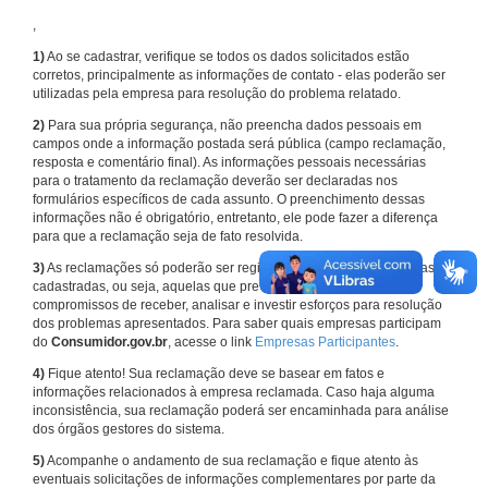
,
1)
Ao se cadastrar, verifique se todos os dados solicitados estão
corretos, principalmente as informações de contato - elas poderão ser
utilizadas pela empresa para resolução do problema relatado.
2)
Para sua própria segurança, não preencha dados pessoais em
campos onde a informação postada será pública (campo reclamação,
resposta e comentário final). As informações pessoais necessárias
para o tratamento da reclamação deverão ser declaradas nos
formulários específicos de cada assunto. O preenchimento dessas
informações não é obrigatório, entretanto, ele pode fazer a diferença
para que a reclamação seja de fato resolvida.
3)
As reclamações só poderão ser registradas em face de empresas
cadastradas, ou seja, aquelas que previamente assumiram
compromissos de receber, analisar e investir esforços para resolução
dos problemas apresentados. Para saber quais empresas participam
do
Consumidor.gov.br
, acesse o link
Empresas Participantes
.
4)
Fique atento! Sua reclamação deve se basear em fatos e
informações relacionados à empresa reclamada. Caso haja alguma
inconsistência, sua reclamação poderá ser encaminhada para análise
dos órgãos gestores do sistema.
5)
Acompanhe o andamento de sua reclamação e fique atento às
eventuais solicitações de informações complementares por parte da