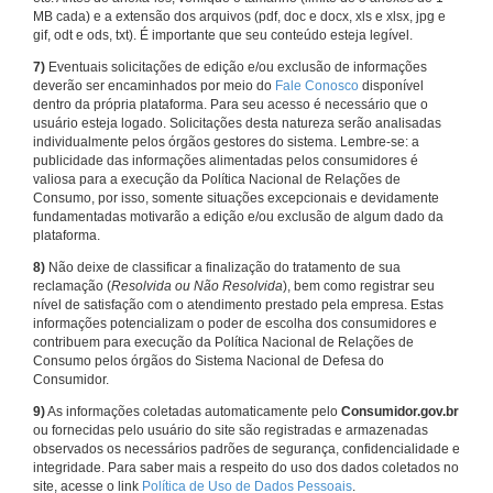
MB cada) e a extensão dos arquivos (pdf, doc e docx, xls e xlsx, jpg e
gif, odt e ods, txt). É importante que seu conteúdo esteja legível.
7)
Eventuais solicitações de edição e/ou exclusão de informações
deverão ser encaminhados por meio do
Fale Conosco
disponível
dentro da própria plataforma. Para seu acesso é necessário que o
usuário esteja logado. Solicitações desta natureza serão analisadas
individualmente pelos órgãos gestores do sistema. Lembre-se: a
publicidade das informações alimentadas pelos consumidores é
valiosa para a execução da Política Nacional de Relações de
Consumo, por isso, somente situações excepcionais e devidamente
fundamentadas motivarão a edição e/ou exclusão de algum dado da
plataforma.
8)
Não deixe de classificar a finalização do tratamento de sua
reclamação (
Resolvida ou Não Resolvida
), bem como registrar seu
nível de satisfação com o atendimento prestado pela empresa. Estas
informações potencializam o poder de escolha dos consumidores e
contribuem para execução da Política Nacional de Relações de
Consumo pelos órgãos do Sistema Nacional de Defesa do
Consumidor.
9)
As informações coletadas automaticamente pelo
Consumidor.gov.br
ou fornecidas pelo usuário do site são registradas e armazenadas
observados os necessários padrões de segurança, confidencialidade e
integridade. Para saber mais a respeito do uso dos dados coletados no
site, acesse o link
Política de Uso de Dados Pessoais
.