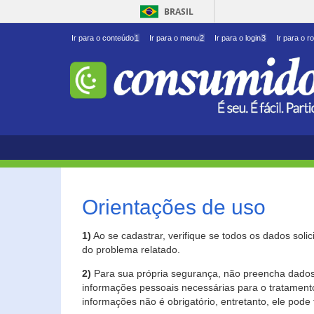
BRASIL
Ir para o conteúdo
1
Ir para o menu
2
Ir para o login
3
Ir para o r
Orientações de uso
1)
Ao se cadastrar, verifique se todos os dados soli
do problema relatado.
2)
Para sua própria segurança, não preencha dados 
informações pessoais necessárias para o tratament
informações não é obrigatório, entretanto, ele pode 