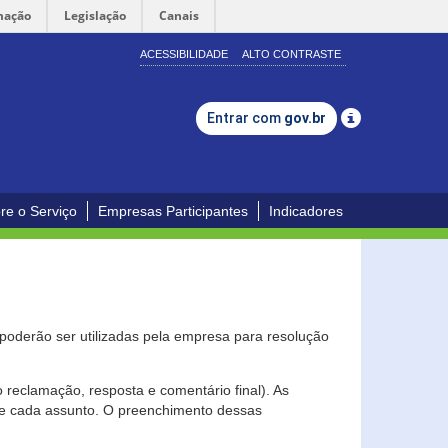
mação
Legislação
Canais
ACESSIBILIDADE
ALTO CONTRASTE
Entrar com
gov.br
re o Serviço
Empresas Participantes
Indicadores
s poderão ser utilizadas pela empresa para resolução
eclamação, resposta e comentário final). As
 de cada assunto. O preenchimento dessas