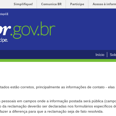
Simplifique!
Comunica BR
Participe
Acesso à infor
odapé
4
Início
Sob
citados estão corretos, principalmente as informações de contato - ela
pessoais em campos onde a informação postada será pública (campo r
o da reclamação deverão ser declaradas nos formulários específicos
fazer a diferença para que a reclamação seja de fato resolvida.