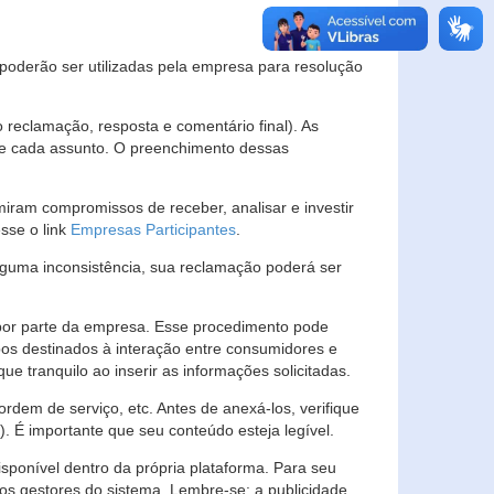
s poderão ser utilizadas pela empresa para resolução
eclamação, resposta e comentário final). As
 de cada assunto. O preenchimento dessas
ram compromissos de receber, analisar e investir
esse o link
Empresas Participantes
.
guma inconsistência, sua reclamação poderá ser
por parte da empresa. Esse procedimento pode
os destinados à interação entre consumidores e
 tranquilo ao inserir as informações solicitadas.
em de serviço, etc. Antes de anexá-los, verifique
t). É importante que seu conteúdo esteja legível.
sponível dentro da própria plataforma. Para seu
ãos gestores do sistema. Lembre-se: a publicidade