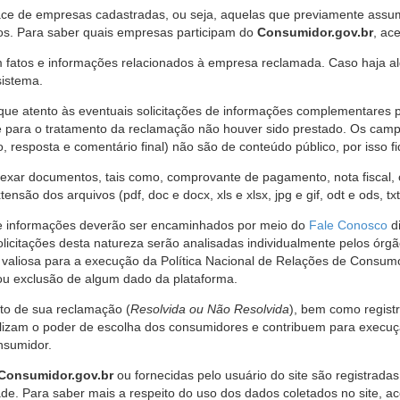
ce de empresas cadastradas, ou seja, aquelas que previamente assumi
os. Para saber quais empresas participam do
Consumidor.gov.br
, ac
 fatos e informações relacionados à empresa reclamada. Caso haja al
sistema.
e atento às eventuais solicitações de informações complementares 
 para o tratamento da reclamação não houver sido prestado. Os camp
sposta e comentário final) não são de conteúdo público, por isso fique
ar documentos, tais como, comprovante de pagamento, nota fiscal, ord
nsão dos arquivos (pdf, doc e docx, xls e xlsx, jpg e gif, odt e ods, tx
 de informações deverão ser encaminhados por meio do
Fale Conosco
di
olicitações desta natureza serão analisadas individualmente pelos órg
valiosa para a execução da Política Nacional de Relações de Consumo
u exclusão de algum dado da plataforma.
nto de sua reclamação (
Resolvida ou Não Resolvida
), bem como regist
alizam o poder de escolha dos consumidores e contribuem para execu
nsumidor.
Consumidor.gov.br
ou fornecidas pelo usuário do site são registrad
de. Para saber mais a respeito do uso dos dados coletados no site, ac