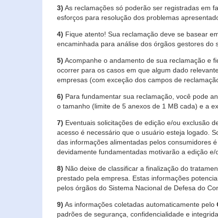
3)
As reclamações só poderão ser registradas em fa
esforços para resolução dos problemas apresentad
4)
Fique atento! Sua reclamação deve se basear em
encaminhada para análise dos órgãos gestores do 
5)
Acompanhe o andamento de sua reclamação e fiqu
ocorrer para os casos em que algum dado relevante
empresas (com exceção dos campos de reclamação, re
6)
Para fundamentar sua reclamação, você pode anex
o tamanho (limite de 5 anexos de 1 MB cada) e a exte
7)
Eventuais solicitações de edição e/ou exclusão
acesso é necessário que o usuário esteja logado. S
das informações alimentadas pelos consumidores é 
devidamente fundamentadas motivarão a edição e/o
8)
Não deixe de classificar a finalização do tratame
prestado pela empresa. Estas informações potenci
pelos órgãos do Sistema Nacional de Defesa do Co
9)
As informações coletadas automaticamente pelo
padrões de segurança, confidencialidade e integrida