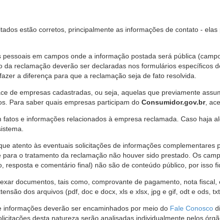
citados estão corretos, principalmente as informações de contato - ela
pessoais em campos onde a informação postada será pública (campo r
o da reclamação deverão ser declaradas nos formulários específicos
fazer a diferença para que a reclamação seja de fato resolvida.
ce de empresas cadastradas, ou seja, aquelas que previamente assumi
os. Para saber quais empresas participam do
Consumidor.gov.br
, ac
 fatos e informações relacionados à empresa reclamada. Caso haja al
sistema.
e atento às eventuais solicitações de informações complementares 
 para o tratamento da reclamação não houver sido prestado. Os camp
sposta e comentário final) não são de conteúdo público, por isso fique
ar documentos, tais como, comprovante de pagamento, nota fiscal, ord
nsão dos arquivos (pdf, doc e docx, xls e xlsx, jpg e gif, odt e ods, tx
 de informações deverão ser encaminhados por meio do
Fale Conosco
di
olicitações desta natureza serão analisadas individualmente pelos órg