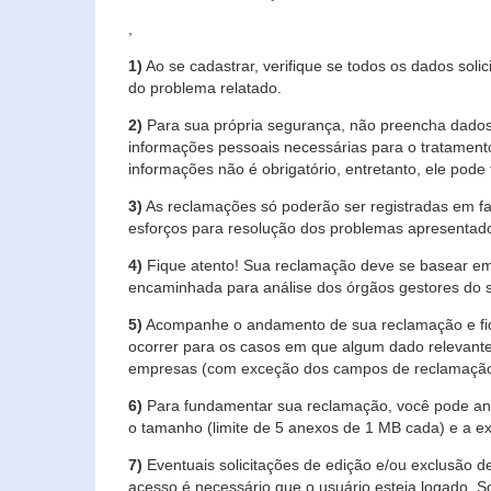
,
1)
Ao se cadastrar, verifique se todos os dados soli
do problema relatado.
2)
Para sua própria segurança, não preencha dados 
informações pessoais necessárias para o tratament
informações não é obrigatório, entretanto, ele pode 
3)
As reclamações só poderão ser registradas em fa
esforços para resolução dos problemas apresentad
4)
Fique atento! Sua reclamação deve se basear em
encaminhada para análise dos órgãos gestores do 
5)
Acompanhe o andamento de sua reclamação e fiqu
ocorrer para os casos em que algum dado relevante
empresas (com exceção dos campos de reclamação, re
6)
Para fundamentar sua reclamação, você pode anex
o tamanho (limite de 5 anexos de 1 MB cada) e a exte
7)
Eventuais solicitações de edição e/ou exclusão
acesso é necessário que o usuário esteja logado. S