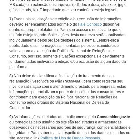
MB cada) e a extensão dos arquivos (pdf, doc e docx, xls e xlsx, jpg e
gif, odt e ods, txt). É importante que seu conteúdo esteja legível.
7)
Eventuais solicitações de edição e/ou exclusão de informações
deverão ser encaminhados por meio do
Fale Conosco
disponível
dentro da própria plataforma. Para seu acesso é necessário que o
usuário esteja logado. Solicitações desta natureza serão analisadas
individualmente pelos órgãos gestores do sistema. Lembre-se: a
publicidade das informações alimentadas pelos consumidores é
valiosa para a execução da Política Nacional de Relações de
Consumo, por isso, somente situações excepcionais e devidamente
fundamentadas motivarão a edição e/ou exclusão de algum dado da
plataforma.
8)
Não deixe de classificar a finalização do tratamento de sua
reclamação (
Resolvida ou Não Resolvida
), bem como registrar seu
nível de satisfação com o atendimento prestado pela empresa. Estas
informações potencializam o poder de escolha dos consumidores e
contribuem para execução da Política Nacional de Relações de
Consumo pelos órgãos do Sistema Nacional de Defesa do
Consumidor.
9)
As informações coletadas automaticamente pelo
Consumidor.gov.br
ou fornecidas pelo usuário do site são registradas e armazenadas
observados os necessários padrões de segurança, confidencialidade e
integridade. Para saber mais a respeito do uso dos dados coletados no
site, acesse o link
Política de Uso de Dados Pessoais
.