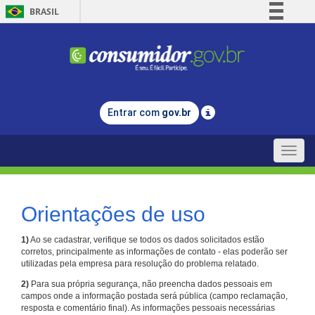
BRASIL
Simplifique!
Comunica BR
Participe
Acesso à informação
Entrar com
gov.br
Legislação
Canais
Toggle
naviga
Orientações de uso
1)
Ao se cadastrar, verifique se todos os dados solicitados estão
corretos, principalmente as informações de contato - elas poderão ser
utilizadas pela empresa para resolução do problema relatado.
2)
Para sua própria segurança, não preencha dados pessoais em
campos onde a informação postada será pública (campo reclamação,
resposta e comentário final). As informações pessoais necessárias