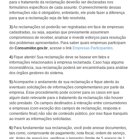
para o tratamento da reclamação deverão ser declaradas nos
formulários específicos de cada assunto. O preenchimento dessas
informações não é obrigatório, entretanto, ele pode fazer a diferença
para que a reclamação seja de fato resolvida.
3)
As reclamações só poderão ser registradas em face de empresas
cadastradas, ou seja, aquelas que previamente assumiram
compromissos de receber, analisar e investir esforços para resolução
dos problemas apresentados. Para saber quais empresas participam
do
Consumidor.gov.br
, acesse o link
Empresas Participantes
.
4)
Fique atento! Sua reclamação deve se basear em fatos e
informações relacionados à empresa reclamada. Caso haja alguma
inconsistência, sua reclamação poderá ser encaminhada para análise
dos órgãos gestores do sistema.
5)
Acompanhe o andamento de sua reclamação e fique atento às
eventuais solicitações de informações complementares por parte da
empresa. Esse procedimento pode ocorrer para os casos em que
algum dado relevante para o tratamento da reclamação não houver
sido prestado. Os campos destinados à interação entre consumidores
e empresas (com exceção dos campos de reclamação, resposta e
comentário final) não são de conteúdo público, por isso fique tranquilo
ao inserir as informações solicitadas.
6)
Para fundamentar sua reclamação, você pode anexar documentos,
tais como, comprovante de pagamento, nota fiscal, ordem de serviço,
etc. Antes de anexá-los, verifique o tamanho (limite de 5 anexos de 1