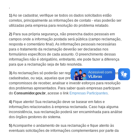
,
1)
Ao se cadastrar, verifique se todos os dados solicitados estão
corretos, principalmente as informações de contato - elas poderão ser
utilizadas pela empresa para resolução do problema relatado.
2)
Para sua própria segurança, não preencha dados pessoais em
campos onde a informação postada será pública (campo reclamação,
resposta e comentário final). As informações pessoais necessárias
para o tratamento da reclamação deverão ser declaradas nos
formulários específicos de cada assunto. O preenchimento dessas
informações não é obrigatório, entretanto, ele pode fazer a diferença
para que a reclamação seja de fato resolvida.
3)
As reclamações só poderão ser registradas em face de empresas
cadastradas, ou seja, aquelas que previamente assumiram
compromissos de receber, analisar e investir esforços para resolução
dos problemas apresentados. Para saber quais empresas participam
do
Consumidor.gov.br
, acesse o link
Empresas Participantes
.
4)
Fique atento! Sua reclamação deve se basear em fatos e
informações relacionados à empresa reclamada. Caso haja alguma
inconsistência, sua reclamação poderá ser encaminhada para análise
dos órgãos gestores do sistema.
5)
Acompanhe o andamento de sua reclamação e fique atento às
eventuais solicitações de informações complementares por parte da