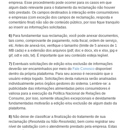
empresa. Esse procedimento pode ocorrer para os casos em que
algum dado relevante para o tratamento da reclamação não houver
sido prestado. Os campos destinados à interação entre consumidores
e empresas (com exceção dos campos de reclamação, resposta e
comentário final) não são de conteúdo público, por isso fique tranquilo
ao inserir as informações solicitadas.
6)
Para fundamentar sua reclamação, você pode anexar documentos,
tais como, comprovante de pagamento, nota fiscal, ordem de serviço,
etc. Antes de anexá-los, verifique o tamanho (limite de 5 anexos de 1
MB cada) e a extensão dos arquivos (pdf, doc e docx, xls e xlsx, jpg e
gif, odt e ods, txt). É importante que seu conteúdo esteja legível.
7)
Eventuais solicitações de edição e/ou exclusão de informações
deverão ser encaminhados por meio do
Fale Conosco
disponível
dentro da própria plataforma. Para seu acesso é necessário que o
usuário esteja logado. Solicitações desta natureza serão analisadas
individualmente pelos órgãos gestores do sistema. Lembre-se: a
publicidade das informações alimentadas pelos consumidores é
valiosa para a execução da Política Nacional de Relações de
Consumo, por isso, somente situações excepcionais e devidamente
fundamentadas motivarão a edição e/ou exclusão de algum dado da
plataforma.
8)
Não deixe de classificar a finalização do tratamento de sua
reclamação (
Resolvida ou Não Resolvida
), bem como registrar seu
nível de satisfação com o atendimento prestado pela empresa. Estas