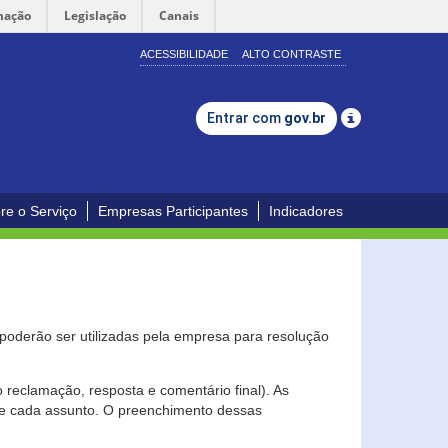
mação
Legislação
Canais
ACESSIBILIDADE
ALTO CONTRASTE
Entrar com
gov.br
re o Serviço
Empresas Participantes
Indicadores
s poderão ser utilizadas pela empresa para resolução
eclamação, resposta e comentário final). As
 de cada assunto. O preenchimento dessas