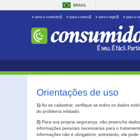
BRASIL
Ir para o conteúdo
1
Ir para o menu
2
Ir para o login
3
Ir para o r
Orientações de uso
1)
Ao se cadastrar, verifique se todos os dados soli
do problema relatado.
2)
Para sua própria segurança, não preencha dados 
informações pessoais necessárias para o tratament
informações não é obrigatório, entretanto, ele pode 