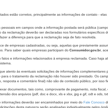
citados estão corretos, principalmente as informações de contato - ela
pessoais em campos onde a informação postada será pública (campo r
o da reclamação deverão ser declaradas nos formulários específicos
fazer a diferença para que a reclamação seja de fato resolvida.
ce de empresas cadastradas, ou seja, aquelas que previamente assumi
os. Para saber quais empresas participam do
Consumidor.gov.br
, ac
 fatos e informações relacionados à empresa reclamada. Caso haja al
sistema.
e atento às eventuais solicitações de informações complementares 
 para o tratamento da reclamação não houver sido prestado. Os camp
sposta e comentário final) não são de conteúdo público, por isso fique
ar documentos, tais como, comprovante de pagamento, nota fiscal, ord
nsão dos arquivos (pdf, doc e docx, xls e xlsx, jpg e gif, odt e ods, tx
 de informações deverão ser encaminhados por meio do
Fale Conosco
di
olicitações desta natureza serão analisadas individualmente pelos órg