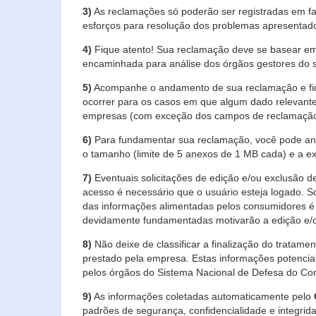
3)
As reclamações só poderão ser registradas em fa
esforços para resolução dos problemas apresentad
4)
Fique atento! Sua reclamação deve se basear em
encaminhada para análise dos órgãos gestores do 
5)
Acompanhe o andamento de sua reclamação e fiqu
ocorrer para os casos em que algum dado relevante
empresas (com exceção dos campos de reclamação, re
6)
Para fundamentar sua reclamação, você pode anex
o tamanho (limite de 5 anexos de 1 MB cada) e a exte
7)
Eventuais solicitações de edição e/ou exclusão
acesso é necessário que o usuário esteja logado. S
das informações alimentadas pelos consumidores é 
devidamente fundamentadas motivarão a edição e/o
8)
Não deixe de classificar a finalização do tratame
prestado pela empresa. Estas informações potenci
pelos órgãos do Sistema Nacional de Defesa do Co
9)
As informações coletadas automaticamente pelo
padrões de segurança, confidencialidade e integrida