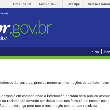
Simplifique!
Comunica BR
Participe
Acesso à infor
odapé
4
Início
Sob
citados estão corretos, principalmente as informações de contato - ela
pessoais em campos onde a informação postada será pública (campo r
o da reclamação deverão ser declaradas nos formulários específicos
fazer a diferença para que a reclamação seja de fato resolvida.