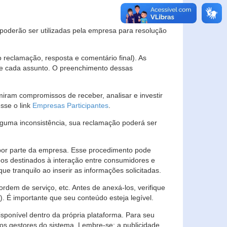
s poderão ser utilizadas pela empresa para resolução
eclamação, resposta e comentário final). As
 de cada assunto. O preenchimento dessas
ram compromissos de receber, analisar e investir
esse o link
Empresas Participantes
.
guma inconsistência, sua reclamação poderá ser
por parte da empresa. Esse procedimento pode
os destinados à interação entre consumidores e
 tranquilo ao inserir as informações solicitadas.
em de serviço, etc. Antes de anexá-los, verifique
t). É importante que seu conteúdo esteja legível.
sponível dentro da própria plataforma. Para seu
ãos gestores do sistema. Lembre-se: a publicidade