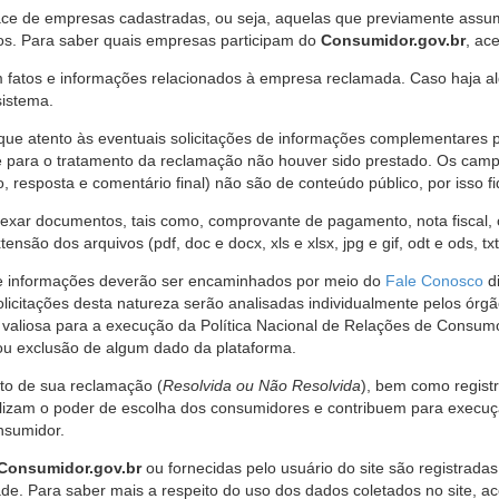
ce de empresas cadastradas, ou seja, aquelas que previamente assumi
os. Para saber quais empresas participam do
Consumidor.gov.br
, ac
 fatos e informações relacionados à empresa reclamada. Caso haja al
sistema.
e atento às eventuais solicitações de informações complementares 
 para o tratamento da reclamação não houver sido prestado. Os camp
sposta e comentário final) não são de conteúdo público, por isso fique
ar documentos, tais como, comprovante de pagamento, nota fiscal, ord
nsão dos arquivos (pdf, doc e docx, xls e xlsx, jpg e gif, odt e ods, tx
 de informações deverão ser encaminhados por meio do
Fale Conosco
di
olicitações desta natureza serão analisadas individualmente pelos órg
valiosa para a execução da Política Nacional de Relações de Consumo
u exclusão de algum dado da plataforma.
nto de sua reclamação (
Resolvida ou Não Resolvida
), bem como regist
alizam o poder de escolha dos consumidores e contribuem para execu
nsumidor.
Consumidor.gov.br
ou fornecidas pelo usuário do site são registrad
de. Para saber mais a respeito do uso dos dados coletados no site, ac