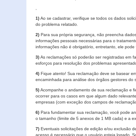
,
1)
Ao se cadastrar, verifique se todos os dados soli
do problema relatado.
2)
Para sua própria segurança, não preencha dados 
informações pessoais necessárias para o tratament
informações não é obrigatório, entretanto, ele pode 
3)
As reclamações só poderão ser registradas em fa
esforços para resolução dos problemas apresentad
4)
Fique atento! Sua reclamação deve se basear em
encaminhada para análise dos órgãos gestores do 
5)
Acompanhe o andamento de sua reclamação e fiqu
ocorrer para os casos em que algum dado relevante
empresas (com exceção dos campos de reclamação, re
6)
Para fundamentar sua reclamação, você pode anex
o tamanho (limite de 5 anexos de 1 MB cada) e a exte
7)
Eventuais solicitações de edição e/ou exclusão
acesso é necessário que o usuário esteja logado. S