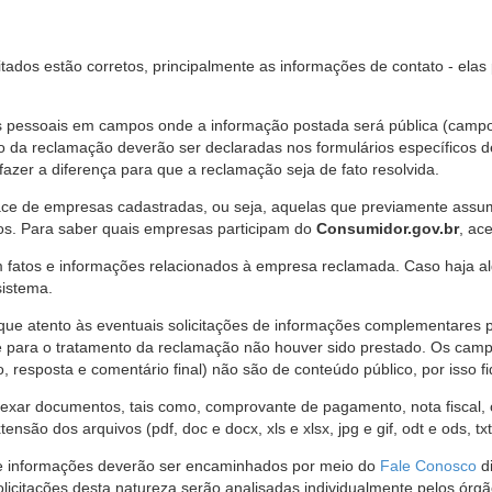
citados estão corretos, principalmente as informações de contato - ela
pessoais em campos onde a informação postada será pública (campo r
o da reclamação deverão ser declaradas nos formulários específicos
fazer a diferença para que a reclamação seja de fato resolvida.
ce de empresas cadastradas, ou seja, aquelas que previamente assumi
os. Para saber quais empresas participam do
Consumidor.gov.br
, ac
 fatos e informações relacionados à empresa reclamada. Caso haja al
sistema.
e atento às eventuais solicitações de informações complementares 
 para o tratamento da reclamação não houver sido prestado. Os camp
sposta e comentário final) não são de conteúdo público, por isso fique
ar documentos, tais como, comprovante de pagamento, nota fiscal, ord
nsão dos arquivos (pdf, doc e docx, xls e xlsx, jpg e gif, odt e ods, tx
 de informações deverão ser encaminhados por meio do
Fale Conosco
di
olicitações desta natureza serão analisadas individualmente pelos órg