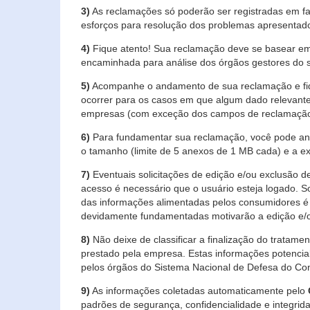
3)
As reclamações só poderão ser registradas em fa
esforços para resolução dos problemas apresentad
4)
Fique atento! Sua reclamação deve se basear em
encaminhada para análise dos órgãos gestores do 
5)
Acompanhe o andamento de sua reclamação e fiqu
ocorrer para os casos em que algum dado relevante
empresas (com exceção dos campos de reclamação, re
6)
Para fundamentar sua reclamação, você pode anex
o tamanho (limite de 5 anexos de 1 MB cada) e a exte
7)
Eventuais solicitações de edição e/ou exclusão
acesso é necessário que o usuário esteja logado. S
das informações alimentadas pelos consumidores é 
devidamente fundamentadas motivarão a edição e/o
8)
Não deixe de classificar a finalização do tratame
prestado pela empresa. Estas informações potenci
pelos órgãos do Sistema Nacional de Defesa do Co
9)
As informações coletadas automaticamente pelo
padrões de segurança, confidencialidade e integrida