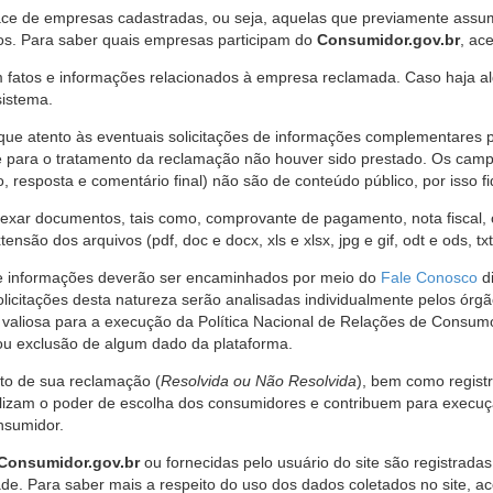
ce de empresas cadastradas, ou seja, aquelas que previamente assumi
os. Para saber quais empresas participam do
Consumidor.gov.br
, ac
 fatos e informações relacionados à empresa reclamada. Caso haja al
sistema.
e atento às eventuais solicitações de informações complementares 
 para o tratamento da reclamação não houver sido prestado. Os camp
sposta e comentário final) não são de conteúdo público, por isso fique
ar documentos, tais como, comprovante de pagamento, nota fiscal, ord
nsão dos arquivos (pdf, doc e docx, xls e xlsx, jpg e gif, odt e ods, tx
 de informações deverão ser encaminhados por meio do
Fale Conosco
di
olicitações desta natureza serão analisadas individualmente pelos órg
valiosa para a execução da Política Nacional de Relações de Consumo
u exclusão de algum dado da plataforma.
nto de sua reclamação (
Resolvida ou Não Resolvida
), bem como regist
alizam o poder de escolha dos consumidores e contribuem para execu
nsumidor.
Consumidor.gov.br
ou fornecidas pelo usuário do site são registrad
de. Para saber mais a respeito do uso dos dados coletados no site, ac