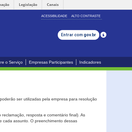
mação
Legislação
Canais
ACESSIBILIDADE
ALTO CONTRASTE
Entrar com
gov.br
re o Serviço
Empresas Participantes
Indicadores
s poderão ser utilizadas pela empresa para resolução
eclamação, resposta e comentário final). As
 de cada assunto. O preenchimento dessas