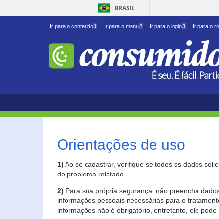
BRASIL
Ir para o conteúdo
1
Ir para o menu
2
Ir para o login
3
Ir para o r
Orientações de uso
1)
Ao se cadastrar, verifique se todos os dados soli
do problema relatado.
2)
Para sua própria segurança, não preencha dados 
informações pessoais necessárias para o tratament
informações não é obrigatório, entretanto, ele pode 