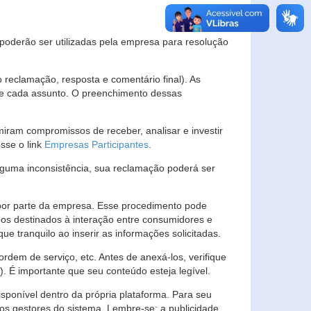
s poderão ser utilizadas pela empresa para resolução
eclamação, resposta e comentário final). As
 de cada assunto. O preenchimento dessas
ram compromissos de receber, analisar e investir
esse o link
Empresas Participantes
.
guma inconsistência, sua reclamação poderá ser
por parte da empresa. Esse procedimento pode
os destinados à interação entre consumidores e
 tranquilo ao inserir as informações solicitadas.
em de serviço, etc. Antes de anexá-los, verifique
t). É importante que seu conteúdo esteja legível.
sponível dentro da própria plataforma. Para seu
ãos gestores do sistema. Lembre-se: a publicidade