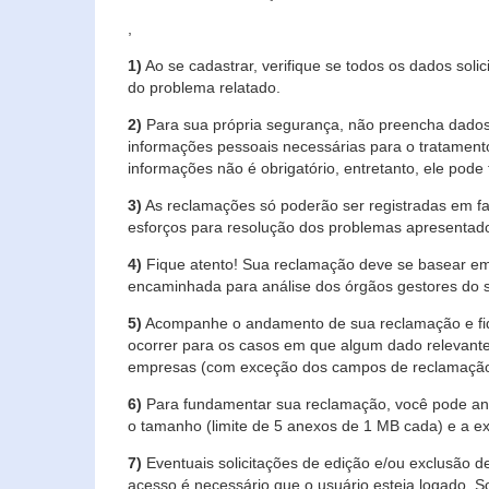
,
1)
Ao se cadastrar, verifique se todos os dados soli
do problema relatado.
2)
Para sua própria segurança, não preencha dados 
informações pessoais necessárias para o tratament
informações não é obrigatório, entretanto, ele pode 
3)
As reclamações só poderão ser registradas em fa
esforços para resolução dos problemas apresentad
4)
Fique atento! Sua reclamação deve se basear em
encaminhada para análise dos órgãos gestores do 
5)
Acompanhe o andamento de sua reclamação e fiqu
ocorrer para os casos em que algum dado relevante
empresas (com exceção dos campos de reclamação, re
6)
Para fundamentar sua reclamação, você pode anex
o tamanho (limite de 5 anexos de 1 MB cada) e a exte
7)
Eventuais solicitações de edição e/ou exclusão
acesso é necessário que o usuário esteja logado. S