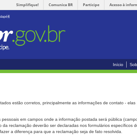
Simplifique!
Comunica BR
Participe
Acesso à infor
odapé
4
Início
Sob
citados estão corretos, principalmente as informações de contato - ela
pessoais em campos onde a informação postada será pública (campo r
o da reclamação deverão ser declaradas nos formulários específicos
fazer a diferença para que a reclamação seja de fato resolvida.