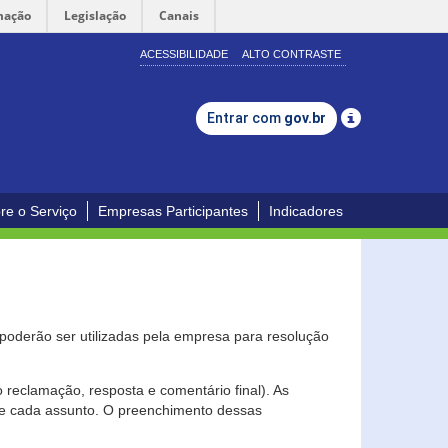
mação
Legislação
Canais
ACESSIBILIDADE
ALTO CONTRASTE
Entrar com
gov.br
re o Serviço
Empresas Participantes
Indicadores
s poderão ser utilizadas pela empresa para resolução
eclamação, resposta e comentário final). As
 de cada assunto. O preenchimento dessas