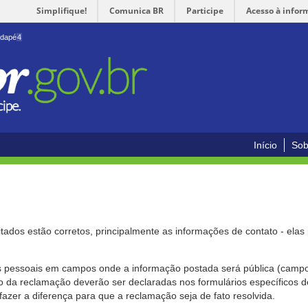
Simplifique!
Comunica BR
Participe
Acesso à infor
odapé
4
Início
Sob
citados estão corretos, principalmente as informações de contato - ela
pessoais em campos onde a informação postada será pública (campo r
o da reclamação deverão ser declaradas nos formulários específicos
fazer a diferença para que a reclamação seja de fato resolvida.