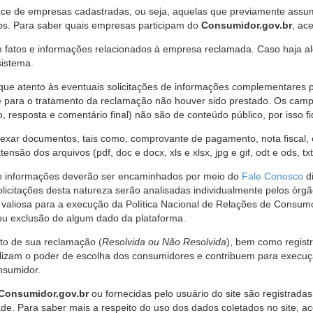
ce de empresas cadastradas, ou seja, aquelas que previamente assumi
os. Para saber quais empresas participam do
Consumidor.gov.br
, ac
 fatos e informações relacionados à empresa reclamada. Caso haja al
sistema.
e atento às eventuais solicitações de informações complementares 
 para o tratamento da reclamação não houver sido prestado. Os camp
sposta e comentário final) não são de conteúdo público, por isso fique
ar documentos, tais como, comprovante de pagamento, nota fiscal, ord
nsão dos arquivos (pdf, doc e docx, xls e xlsx, jpg e gif, odt e ods, tx
 de informações deverão ser encaminhados por meio do
Fale Conosco
di
olicitações desta natureza serão analisadas individualmente pelos órg
valiosa para a execução da Política Nacional de Relações de Consumo
u exclusão de algum dado da plataforma.
nto de sua reclamação (
Resolvida ou Não Resolvida
), bem como regist
alizam o poder de escolha dos consumidores e contribuem para execu
nsumidor.
Consumidor.gov.br
ou fornecidas pelo usuário do site são registrad
de. Para saber mais a respeito do uso dos dados coletados no site, ac