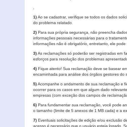
,
1)
Ao se cadastrar, verifique se todos os dados soli
do problema relatado.
2)
Para sua própria segurança, não preencha dados 
informações pessoais necessárias para o tratament
informações não é obrigatório, entretanto, ele pode 
3)
As reclamações só poderão ser registradas em fa
esforços para resolução dos problemas apresentad
4)
Fique atento! Sua reclamação deve se basear em
encaminhada para análise dos órgãos gestores do 
5)
Acompanhe o andamento de sua reclamação e fiqu
ocorrer para os casos em que algum dado relevante
empresas (com exceção dos campos de reclamação, re
6)
Para fundamentar sua reclamação, você pode anex
o tamanho (limite de 5 anexos de 1 MB cada) e a exte
7)
Eventuais solicitações de edição e/ou exclusão
acesso é necessário que o usuário esteja logado. S