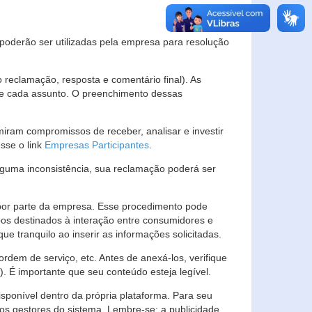
s poderão ser utilizadas pela empresa para resolução
eclamação, resposta e comentário final). As
 de cada assunto. O preenchimento dessas
ram compromissos de receber, analisar e investir
esse o link
Empresas Participantes
.
guma inconsistência, sua reclamação poderá ser
por parte da empresa. Esse procedimento pode
os destinados à interação entre consumidores e
 tranquilo ao inserir as informações solicitadas.
em de serviço, etc. Antes de anexá-los, verifique
t). É importante que seu conteúdo esteja legível.
sponível dentro da própria plataforma. Para seu
ãos gestores do sistema. Lembre-se: a publicidade