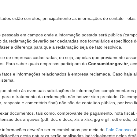
citados estão corretos, principalmente as informações de contato - ela
pessoais em campos onde a informação postada será pública (campo r
o da reclamação deverão ser declaradas nos formulários específicos
fazer a diferença para que a reclamação seja de fato resolvida.
ce de empresas cadastradas, ou seja, aquelas que previamente assumi
os. Para saber quais empresas participam do
Consumidor.gov.br
, ac
 fatos e informações relacionados à empresa reclamada. Caso haja al
sistema.
e atento às eventuais solicitações de informações complementares 
 para o tratamento da reclamação não houver sido prestado. Os camp
sposta e comentário final) não são de conteúdo público, por isso fique
ar documentos, tais como, comprovante de pagamento, nota fiscal, ord
nsão dos arquivos (pdf, doc e docx, xls e xlsx, jpg e gif, odt e ods, tx
 de informações deverão ser encaminhados por meio do
Fale Conosco
di
olicitações desta natureza serão analisadas individualmente pelos órg