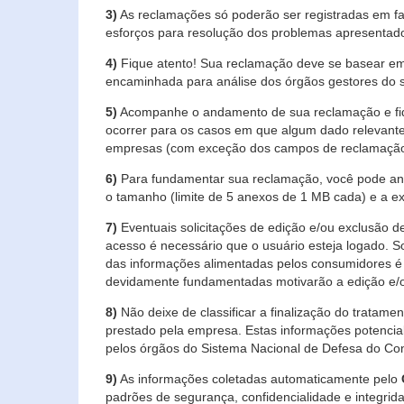
3)
As reclamações só poderão ser registradas em fa
esforços para resolução dos problemas apresentad
4)
Fique atento! Sua reclamação deve se basear em
encaminhada para análise dos órgãos gestores do 
5)
Acompanhe o andamento de sua reclamação e fiqu
ocorrer para os casos em que algum dado relevante
empresas (com exceção dos campos de reclamação, re
6)
Para fundamentar sua reclamação, você pode anex
o tamanho (limite de 5 anexos de 1 MB cada) e a exte
7)
Eventuais solicitações de edição e/ou exclusão
acesso é necessário que o usuário esteja logado. S
das informações alimentadas pelos consumidores é 
devidamente fundamentadas motivarão a edição e/o
8)
Não deixe de classificar a finalização do tratame
prestado pela empresa. Estas informações potenci
pelos órgãos do Sistema Nacional de Defesa do Co
9)
As informações coletadas automaticamente pelo
padrões de segurança, confidencialidade e integrida