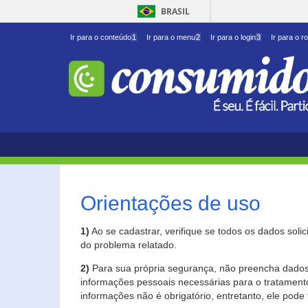
BRASIL
Ir para o conteúdo
1
Ir para o menu
2
Ir para o login
3
Ir para o r
Orientações de uso
1)
Ao se cadastrar, verifique se todos os dados soli
do problema relatado.
2)
Para sua própria segurança, não preencha dados 
informações pessoais necessárias para o tratament
informações não é obrigatório, entretanto, ele pode 