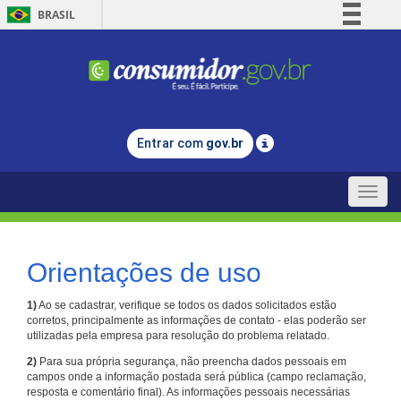
BRASIL
Simplifique!
Comunica BR
Participe
Acesso à informação
Entrar com
gov.br
Legislação
Canais
Toggle
naviga
Orientações de uso
1)
Ao se cadastrar, verifique se todos os dados solicitados estão
corretos, principalmente as informações de contato - elas poderão ser
utilizadas pela empresa para resolução do problema relatado.
2)
Para sua própria segurança, não preencha dados pessoais em
campos onde a informação postada será pública (campo reclamação,
resposta e comentário final). As informações pessoais necessárias