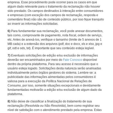
empresa. Esse procedimento pode ocorrer para os casos em que
algum dado relevante para o tratamento da reclamação não houver
sido prestado. Os campos destinados à interação entre consumidores
e empresas (com exceção dos campos de reclamação, resposta e
comentário final) não são de conteúdo público, por isso fique tranquilo
ao inserir as informações solicitadas.
6)
Para fundamentar sua reclamação, você pode anexar documentos,
tais como, comprovante de pagamento, nota fiscal, ordem de serviço,
etc. Antes de anexá-los, verifique o tamanho (limite de 5 anexos de 1
MB cada) e a extensão dos arquivos (pdf, doc e docx, xls e xlsx, jpg e
gif, odt e ods, txt). É importante que seu conteúdo esteja legível.
7)
Eventuais solicitações de edição e/ou exclusão de informações
deverão ser encaminhados por meio do
Fale Conosco
disponível
dentro da própria plataforma. Para seu acesso é necessário que o
usuário esteja logado. Solicitações desta natureza serão analisadas
individualmente pelos órgãos gestores do sistema. Lembre-se: a
publicidade das informações alimentadas pelos consumidores é
valiosa para a execução da Política Nacional de Relações de
Consumo, por isso, somente situações excepcionais e devidamente
fundamentadas motivarão a edição e/ou exclusão de algum dado da
plataforma.
8)
Não deixe de classificar a finalização do tratamento de sua
reclamação (
Resolvida ou Não Resolvida
), bem como registrar seu
nível de satisfação com o atendimento prestado pela empresa. Estas