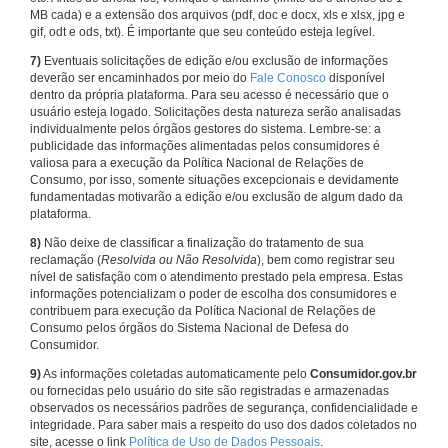
MB cada) e a extensão dos arquivos (pdf, doc e docx, xls e xlsx, jpg e
gif, odt e ods, txt). É importante que seu conteúdo esteja legível.
7)
Eventuais solicitações de edição e/ou exclusão de informações
deverão ser encaminhados por meio do
Fale Conosco
disponível
dentro da própria plataforma. Para seu acesso é necessário que o
usuário esteja logado. Solicitações desta natureza serão analisadas
individualmente pelos órgãos gestores do sistema. Lembre-se: a
publicidade das informações alimentadas pelos consumidores é
valiosa para a execução da Política Nacional de Relações de
Consumo, por isso, somente situações excepcionais e devidamente
fundamentadas motivarão a edição e/ou exclusão de algum dado da
plataforma.
8)
Não deixe de classificar a finalização do tratamento de sua
reclamação (
Resolvida ou Não Resolvida
), bem como registrar seu
nível de satisfação com o atendimento prestado pela empresa. Estas
informações potencializam o poder de escolha dos consumidores e
contribuem para execução da Política Nacional de Relações de
Consumo pelos órgãos do Sistema Nacional de Defesa do
Consumidor.
9)
As informações coletadas automaticamente pelo
Consumidor.gov.br
ou fornecidas pelo usuário do site são registradas e armazenadas
observados os necessários padrões de segurança, confidencialidade e
integridade. Para saber mais a respeito do uso dos dados coletados no
site, acesse o link
Política de Uso de Dados Pessoais
.