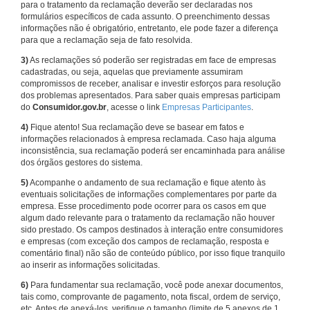
para o tratamento da reclamação deverão ser declaradas nos
formulários específicos de cada assunto. O preenchimento dessas
informações não é obrigatório, entretanto, ele pode fazer a diferença
para que a reclamação seja de fato resolvida.
3)
As reclamações só poderão ser registradas em face de empresas
cadastradas, ou seja, aquelas que previamente assumiram
compromissos de receber, analisar e investir esforços para resolução
dos problemas apresentados. Para saber quais empresas participam
do
Consumidor.gov.br
, acesse o link
Empresas Participantes
.
4)
Fique atento! Sua reclamação deve se basear em fatos e
informações relacionados à empresa reclamada. Caso haja alguma
inconsistência, sua reclamação poderá ser encaminhada para análise
dos órgãos gestores do sistema.
5)
Acompanhe o andamento de sua reclamação e fique atento às
eventuais solicitações de informações complementares por parte da
empresa. Esse procedimento pode ocorrer para os casos em que
algum dado relevante para o tratamento da reclamação não houver
sido prestado. Os campos destinados à interação entre consumidores
e empresas (com exceção dos campos de reclamação, resposta e
comentário final) não são de conteúdo público, por isso fique tranquilo
ao inserir as informações solicitadas.
6)
Para fundamentar sua reclamação, você pode anexar documentos,
tais como, comprovante de pagamento, nota fiscal, ordem de serviço,
etc. Antes de anexá-los, verifique o tamanho (limite de 5 anexos de 1