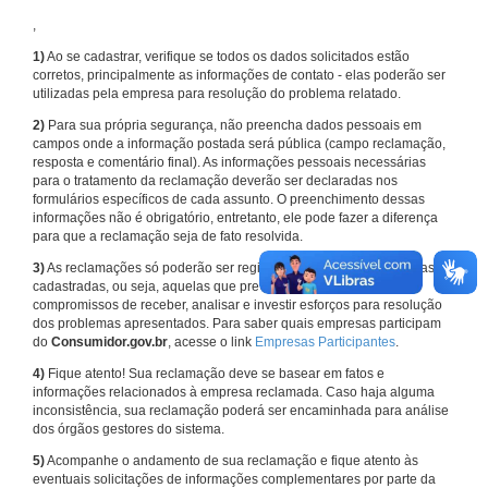
,
1)
Ao se cadastrar, verifique se todos os dados solicitados estão
corretos, principalmente as informações de contato - elas poderão ser
utilizadas pela empresa para resolução do problema relatado.
2)
Para sua própria segurança, não preencha dados pessoais em
campos onde a informação postada será pública (campo reclamação,
resposta e comentário final). As informações pessoais necessárias
para o tratamento da reclamação deverão ser declaradas nos
formulários específicos de cada assunto. O preenchimento dessas
informações não é obrigatório, entretanto, ele pode fazer a diferença
para que a reclamação seja de fato resolvida.
3)
As reclamações só poderão ser registradas em face de empresas
cadastradas, ou seja, aquelas que previamente assumiram
compromissos de receber, analisar e investir esforços para resolução
dos problemas apresentados. Para saber quais empresas participam
do
Consumidor.gov.br
, acesse o link
Empresas Participantes
.
4)
Fique atento! Sua reclamação deve se basear em fatos e
informações relacionados à empresa reclamada. Caso haja alguma
inconsistência, sua reclamação poderá ser encaminhada para análise
dos órgãos gestores do sistema.
5)
Acompanhe o andamento de sua reclamação e fique atento às
eventuais solicitações de informações complementares por parte da