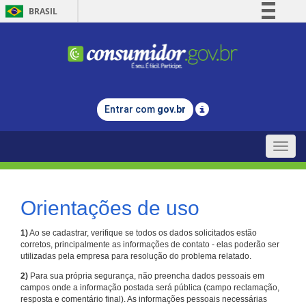
BRASIL
Simplifique!
Comunica BR
Participe
Acesso à informação
Entrar com
gov.br
Legislação
Canais
Toggle
naviga
Orientações de uso
1)
Ao se cadastrar, verifique se todos os dados solicitados estão
corretos, principalmente as informações de contato - elas poderão ser
utilizadas pela empresa para resolução do problema relatado.
2)
Para sua própria segurança, não preencha dados pessoais em
campos onde a informação postada será pública (campo reclamação,
resposta e comentário final). As informações pessoais necessárias