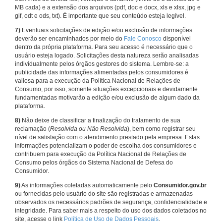
MB cada) e a extensão dos arquivos (pdf, doc e docx, xls e xlsx, jpg e
gif, odt e ods, txt). É importante que seu conteúdo esteja legível.
7)
Eventuais solicitações de edição e/ou exclusão de informações
deverão ser encaminhados por meio do
Fale Conosco
disponível
dentro da própria plataforma. Para seu acesso é necessário que o
usuário esteja logado. Solicitações desta natureza serão analisadas
individualmente pelos órgãos gestores do sistema. Lembre-se: a
publicidade das informações alimentadas pelos consumidores é
valiosa para a execução da Política Nacional de Relações de
Consumo, por isso, somente situações excepcionais e devidamente
fundamentadas motivarão a edição e/ou exclusão de algum dado da
plataforma.
8)
Não deixe de classificar a finalização do tratamento de sua
reclamação (
Resolvida ou Não Resolvida
), bem como registrar seu
nível de satisfação com o atendimento prestado pela empresa. Estas
informações potencializam o poder de escolha dos consumidores e
contribuem para execução da Política Nacional de Relações de
Consumo pelos órgãos do Sistema Nacional de Defesa do
Consumidor.
9)
As informações coletadas automaticamente pelo
Consumidor.gov.br
ou fornecidas pelo usuário do site são registradas e armazenadas
observados os necessários padrões de segurança, confidencialidade e
integridade. Para saber mais a respeito do uso dos dados coletados no
site, acesse o link
Política de Uso de Dados Pessoais
.