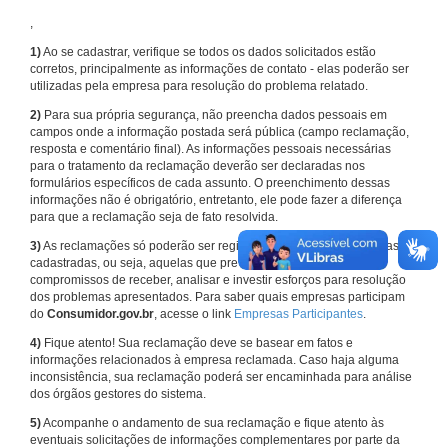
,
1)
Ao se cadastrar, verifique se todos os dados solicitados estão
corretos, principalmente as informações de contato - elas poderão ser
utilizadas pela empresa para resolução do problema relatado.
2)
Para sua própria segurança, não preencha dados pessoais em
campos onde a informação postada será pública (campo reclamação,
resposta e comentário final). As informações pessoais necessárias
para o tratamento da reclamação deverão ser declaradas nos
formulários específicos de cada assunto. O preenchimento dessas
informações não é obrigatório, entretanto, ele pode fazer a diferença
para que a reclamação seja de fato resolvida.
3)
As reclamações só poderão ser registradas em face de empresas
cadastradas, ou seja, aquelas que previamente assumiram
compromissos de receber, analisar e investir esforços para resolução
dos problemas apresentados. Para saber quais empresas participam
do
Consumidor.gov.br
, acesse o link
Empresas Participantes
.
4)
Fique atento! Sua reclamação deve se basear em fatos e
informações relacionados à empresa reclamada. Caso haja alguma
inconsistência, sua reclamação poderá ser encaminhada para análise
dos órgãos gestores do sistema.
5)
Acompanhe o andamento de sua reclamação e fique atento às
eventuais solicitações de informações complementares por parte da