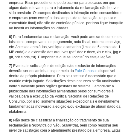
empresa. Esse procedimento pode ocorrer para os casos em que
algum dado relevante para o tratamento da reclamação não houver
sido prestado. Os campos destinados à interação entre consumidores
e empresas (com exceção dos campos de reclamação, resposta e
comentário final) não são de conteúdo público, por isso fique tranquilo
ao inserir as informações solicitadas.
6)
Para fundamentar sua reclamação, você pode anexar documentos,
tais como, comprovante de pagamento, nota fiscal, ordem de serviço,
etc. Antes de anexá-los, verifique o tamanho (limite de 5 anexos de 1
MB cada) e a extensão dos arquivos (pdf, doc e docx, xls e xlsx, jpg e
gif, odt e ods, txt). É importante que seu conteúdo esteja legível.
7)
Eventuais solicitações de edição e/ou exclusão de informações
deverão ser encaminhados por meio do
Fale Conosco
disponível
dentro da própria plataforma. Para seu acesso é necessário que o
usuário esteja logado. Solicitações desta natureza serão analisadas
individualmente pelos órgãos gestores do sistema. Lembre-se: a
publicidade das informações alimentadas pelos consumidores é
valiosa para a execução da Política Nacional de Relações de
Consumo, por isso, somente situações excepcionais e devidamente
fundamentadas motivarão a edição e/ou exclusão de algum dado da
plataforma.
8)
Não deixe de classificar a finalização do tratamento de sua
reclamação (
Resolvida ou Não Resolvida
), bem como registrar seu
nível de satisfação com o atendimento prestado pela empresa. Estas