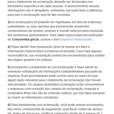
para o tratamento da reclamação deverão ser declaradas nos
formulários específicos de cada assunto. O preenchimento dessas
informações não é obrigatório, entretanto, ele pode fazer a diferença
para que a reclamação seja de fato resolvida.
3)
As reclamações só poderão ser registradas em face de empresas
cadastradas, ou seja, aquelas que previamente assumiram
compromissos de receber, analisar e investir esforços para resolução
dos problemas apresentados. Para saber quais empresas participam
do
Consumidor.gov.br
, acesse o link
Empresas Participantes
.
4)
Fique atento! Sua reclamação deve se basear em fatos e
informações relacionados à empresa reclamada. Caso haja alguma
inconsistência, sua reclamação poderá ser encaminhada para análise
dos órgãos gestores do sistema.
5)
Acompanhe o andamento de sua reclamação e fique atento às
eventuais solicitações de informações complementares por parte da
empresa. Esse procedimento pode ocorrer para os casos em que
algum dado relevante para o tratamento da reclamação não houver
sido prestado. Os campos destinados à interação entre consumidores
e empresas (com exceção dos campos de reclamação, resposta e
comentário final) não são de conteúdo público, por isso fique tranquilo
ao inserir as informações solicitadas.
6)
Para fundamentar sua reclamação, você pode anexar documentos,
tais como, comprovante de pagamento, nota fiscal, ordem de serviço,
etc. Antes de anexá-los, verifique o tamanho (limite de 5 anexos de 1