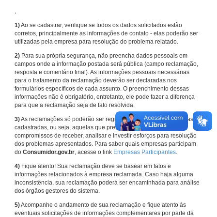
,
1)
Ao se cadastrar, verifique se todos os dados solicitados estão
corretos, principalmente as informações de contato - elas poderão ser
utilizadas pela empresa para resolução do problema relatado.
2)
Para sua própria segurança, não preencha dados pessoais em
campos onde a informação postada será pública (campo reclamação,
resposta e comentário final). As informações pessoais necessárias
para o tratamento da reclamação deverão ser declaradas nos
formulários específicos de cada assunto. O preenchimento dessas
informações não é obrigatório, entretanto, ele pode fazer a diferença
para que a reclamação seja de fato resolvida.
3)
As reclamações só poderão ser registradas em face de empresas
cadastradas, ou seja, aquelas que previamente assumiram
compromissos de receber, analisar e investir esforços para resolução
dos problemas apresentados. Para saber quais empresas participam
do
Consumidor.gov.br
, acesse o link
Empresas Participantes
.
4)
Fique atento! Sua reclamação deve se basear em fatos e
informações relacionados à empresa reclamada. Caso haja alguma
inconsistência, sua reclamação poderá ser encaminhada para análise
dos órgãos gestores do sistema.
5)
Acompanhe o andamento de sua reclamação e fique atento às
eventuais solicitações de informações complementares por parte da