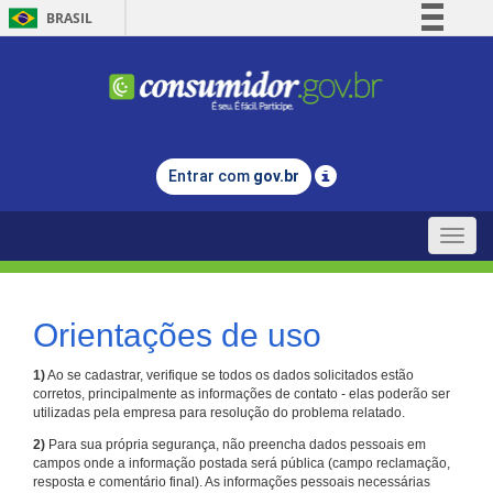
BRASIL
Simplifique!
Comunica BR
Participe
Acesso à informação
Entrar com
gov.br
Legislação
Canais
Toggle
naviga
Orientações de uso
1)
Ao se cadastrar, verifique se todos os dados solicitados estão
corretos, principalmente as informações de contato - elas poderão ser
utilizadas pela empresa para resolução do problema relatado.
2)
Para sua própria segurança, não preencha dados pessoais em
campos onde a informação postada será pública (campo reclamação,
resposta e comentário final). As informações pessoais necessárias