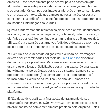
empresa. Esse procedimento pode ocorrer para os casos em que
algum dado relevante para o tratamento da reclamação não houver
sido prestado. Os campos destinados à interação entre consumidores
e empresas (com exceção dos campos de reclamação, resposta e
comentário final) não são de conteúdo público, por isso fique tranquilo
ao inserir as informações solicitadas.
6)
Para fundamentar sua reclamação, você pode anexar documentos,
tais como, comprovante de pagamento, nota fiscal, ordem de serviço,
etc. Antes de anexá-los, verifique o tamanho (limite de 5 anexos de 1
MB cada) e a extensão dos arquivos (pdf, doc e docx, xls e xlsx, jpg e
gif, odt e ods, txt). É importante que seu conteúdo esteja legível.
7)
Eventuais solicitações de edição e/ou exclusão de informações
deverão ser encaminhados por meio do
Fale Conosco
disponível
dentro da própria plataforma. Para seu acesso é necessário que o
usuário esteja logado. Solicitações desta natureza serão analisadas
individualmente pelos órgãos gestores do sistema. Lembre-se: a
publicidade das informações alimentadas pelos consumidores é
valiosa para a execução da Política Nacional de Relações de
Consumo, por isso, somente situações excepcionais e devidamente
fundamentadas motivarão a edição e/ou exclusão de algum dado da
plataforma.
8)
Não deixe de classificar a finalização do tratamento de sua
reclamação (
Resolvida ou Não Resolvida
), bem como registrar seu
nível de satisfação com o atendimento prestado pela empresa. Estas