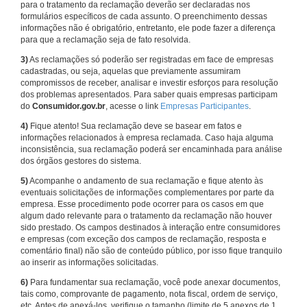
para o tratamento da reclamação deverão ser declaradas nos
formulários específicos de cada assunto. O preenchimento dessas
informações não é obrigatório, entretanto, ele pode fazer a diferença
para que a reclamação seja de fato resolvida.
3)
As reclamações só poderão ser registradas em face de empresas
cadastradas, ou seja, aquelas que previamente assumiram
compromissos de receber, analisar e investir esforços para resolução
dos problemas apresentados. Para saber quais empresas participam
do
Consumidor.gov.br
, acesse o link
Empresas Participantes
.
4)
Fique atento! Sua reclamação deve se basear em fatos e
informações relacionados à empresa reclamada. Caso haja alguma
inconsistência, sua reclamação poderá ser encaminhada para análise
dos órgãos gestores do sistema.
5)
Acompanhe o andamento de sua reclamação e fique atento às
eventuais solicitações de informações complementares por parte da
empresa. Esse procedimento pode ocorrer para os casos em que
algum dado relevante para o tratamento da reclamação não houver
sido prestado. Os campos destinados à interação entre consumidores
e empresas (com exceção dos campos de reclamação, resposta e
comentário final) não são de conteúdo público, por isso fique tranquilo
ao inserir as informações solicitadas.
6)
Para fundamentar sua reclamação, você pode anexar documentos,
tais como, comprovante de pagamento, nota fiscal, ordem de serviço,
etc. Antes de anexá-los, verifique o tamanho (limite de 5 anexos de 1