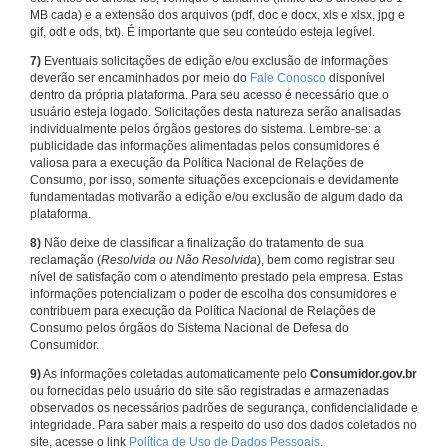
MB cada) e a extensão dos arquivos (pdf, doc e docx, xls e xlsx, jpg e
gif, odt e ods, txt). É importante que seu conteúdo esteja legível.
7)
Eventuais solicitações de edição e/ou exclusão de informações
deverão ser encaminhados por meio do
Fale Conosco
disponível
dentro da própria plataforma. Para seu acesso é necessário que o
usuário esteja logado. Solicitações desta natureza serão analisadas
individualmente pelos órgãos gestores do sistema. Lembre-se: a
publicidade das informações alimentadas pelos consumidores é
valiosa para a execução da Política Nacional de Relações de
Consumo, por isso, somente situações excepcionais e devidamente
fundamentadas motivarão a edição e/ou exclusão de algum dado da
plataforma.
8)
Não deixe de classificar a finalização do tratamento de sua
reclamação (
Resolvida ou Não Resolvida
), bem como registrar seu
nível de satisfação com o atendimento prestado pela empresa. Estas
informações potencializam o poder de escolha dos consumidores e
contribuem para execução da Política Nacional de Relações de
Consumo pelos órgãos do Sistema Nacional de Defesa do
Consumidor.
9)
As informações coletadas automaticamente pelo
Consumidor.gov.br
ou fornecidas pelo usuário do site são registradas e armazenadas
observados os necessários padrões de segurança, confidencialidade e
integridade. Para saber mais a respeito do uso dos dados coletados no
site, acesse o link
Política de Uso de Dados Pessoais
.