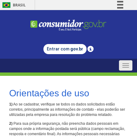
BRASIL
Simplifique!
Comunica BR
Participe
Acesso à informação
Entrar com
gov.br
Legislação
Canais
Toggle
naviga
Orientações de uso
1)
Ao se cadastrar, verifique se todos os dados solicitados estão
corretos, principalmente as informações de contato - elas poderão ser
utilizadas pela empresa para resolução do problema relatado.
2)
Para sua própria segurança, não preencha dados pessoais em
campos onde a informação postada será pública (campo reclamação,
resposta e comentário final). As informações pessoais necessárias