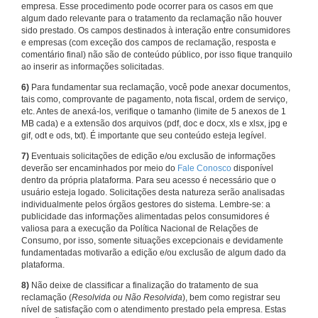
empresa. Esse procedimento pode ocorrer para os casos em que
algum dado relevante para o tratamento da reclamação não houver
sido prestado. Os campos destinados à interação entre consumidores
e empresas (com exceção dos campos de reclamação, resposta e
comentário final) não são de conteúdo público, por isso fique tranquilo
ao inserir as informações solicitadas.
6)
Para fundamentar sua reclamação, você pode anexar documentos,
tais como, comprovante de pagamento, nota fiscal, ordem de serviço,
etc. Antes de anexá-los, verifique o tamanho (limite de 5 anexos de 1
MB cada) e a extensão dos arquivos (pdf, doc e docx, xls e xlsx, jpg e
gif, odt e ods, txt). É importante que seu conteúdo esteja legível.
7)
Eventuais solicitações de edição e/ou exclusão de informações
deverão ser encaminhados por meio do
Fale Conosco
disponível
dentro da própria plataforma. Para seu acesso é necessário que o
usuário esteja logado. Solicitações desta natureza serão analisadas
individualmente pelos órgãos gestores do sistema. Lembre-se: a
publicidade das informações alimentadas pelos consumidores é
valiosa para a execução da Política Nacional de Relações de
Consumo, por isso, somente situações excepcionais e devidamente
fundamentadas motivarão a edição e/ou exclusão de algum dado da
plataforma.
8)
Não deixe de classificar a finalização do tratamento de sua
reclamação (
Resolvida ou Não Resolvida
), bem como registrar seu
nível de satisfação com o atendimento prestado pela empresa. Estas