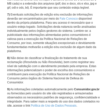
MB cada) e a extensão dos arquivos (pdf, doc e docx, xls e xlsx, jpg e
gif, odt e ods, txt). É importante que seu conteúdo esteja legível.
7)
Eventuais solicitações de edição e/ou exclusão de informações
deverão ser encaminhados por meio do
Fale Conosco
disponível
dentro da própria plataforma. Para seu acesso é necessário que o
usuário esteja logado. Solicitações desta natureza serão analisadas
individualmente pelos órgãos gestores do sistema. Lembre-se: a
publicidade das informações alimentadas pelos consumidores é
valiosa para a execução da Política Nacional de Relações de
Consumo, por isso, somente situações excepcionais e devidamente
fundamentadas motivarão a edição e/ou exclusão de algum dado da
plataforma.
8)
Não deixe de classificar a finalização do tratamento de sua
reclamação (
Resolvida ou Não Resolvida
), bem como registrar seu
nível de satisfação com o atendimento prestado pela empresa. Estas
informações potencializam o poder de escolha dos consumidores e
contribuem para execução da Política Nacional de Relações de
Consumo pelos órgãos do Sistema Nacional de Defesa do
Consumidor.
9)
As informações coletadas automaticamente pelo
Consumidor.gov.br
ou fornecidas pelo usuário do site são registradas e armazenadas
observados os necessários padrões de segurança, confidencialidade e
integridade. Para saber mais a respeito do uso dos dados coletados no
site, acesse o link
Política de Uso de Dados Pessoais
.