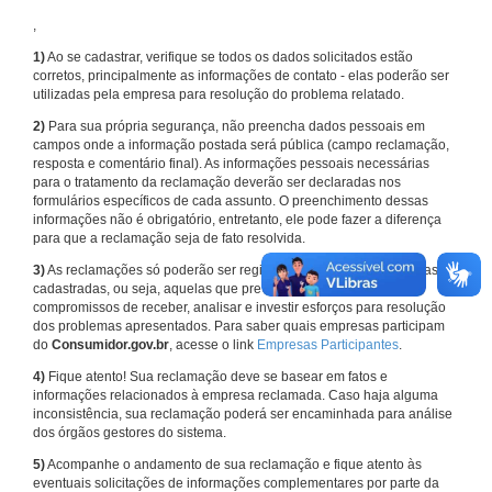
,
1)
Ao se cadastrar, verifique se todos os dados solicitados estão
corretos, principalmente as informações de contato - elas poderão ser
utilizadas pela empresa para resolução do problema relatado.
2)
Para sua própria segurança, não preencha dados pessoais em
campos onde a informação postada será pública (campo reclamação,
resposta e comentário final). As informações pessoais necessárias
para o tratamento da reclamação deverão ser declaradas nos
formulários específicos de cada assunto. O preenchimento dessas
informações não é obrigatório, entretanto, ele pode fazer a diferença
para que a reclamação seja de fato resolvida.
3)
As reclamações só poderão ser registradas em face de empresas
cadastradas, ou seja, aquelas que previamente assumiram
compromissos de receber, analisar e investir esforços para resolução
dos problemas apresentados. Para saber quais empresas participam
do
Consumidor.gov.br
, acesse o link
Empresas Participantes
.
4)
Fique atento! Sua reclamação deve se basear em fatos e
informações relacionados à empresa reclamada. Caso haja alguma
inconsistência, sua reclamação poderá ser encaminhada para análise
dos órgãos gestores do sistema.
5)
Acompanhe o andamento de sua reclamação e fique atento às
eventuais solicitações de informações complementares por parte da