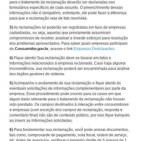
para o tratamento da reclamação deverão ser declaradas nos
formulários específicos de cada assunto. O preenchimento dessas
informações não é obrigatório, entretanto, ele pode fazer a diferença
para que a reclamação seja de fato resolvida.
3)
As reclamações só poderão ser registradas em face de empresas
cadastradas, ou seja, aquelas que previamente assumiram
compromissos de receber, analisar e investir esforços para resolução
dos problemas apresentados. Para saber quais empresas participam
do
Consumidor.gov.br
, acesse o link
Empresas Participantes
.
4)
Fique atento! Sua reclamação deve se basear em fatos e
informações relacionados à empresa reclamada. Caso haja alguma
inconsistência, sua reclamação poderá ser encaminhada para análise
dos órgãos gestores do sistema.
5)
Acompanhe o andamento de sua reclamação e fique atento às
eventuais solicitações de informações complementares por parte da
empresa. Esse procedimento pode ocorrer para os casos em que
algum dado relevante para o tratamento da reclamação não houver
sido prestado. Os campos destinados à interação entre consumidores
e empresas (com exceção dos campos de reclamação, resposta e
comentário final) não são de conteúdo público, por isso fique tranquilo
ao inserir as informações solicitadas.
6)
Para fundamentar sua reclamação, você pode anexar documentos,
tais como, comprovante de pagamento, nota fiscal, ordem de serviço,
etc. Antes de anexá-los, verifique o tamanho (limite de 5 anexos de 1