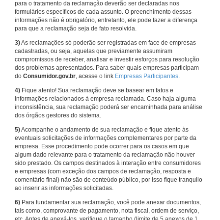
para o tratamento da reclamação deverão ser declaradas nos
formulários específicos de cada assunto. O preenchimento dessas
informações não é obrigatório, entretanto, ele pode fazer a diferença
para que a reclamação seja de fato resolvida.
3)
As reclamações só poderão ser registradas em face de empresas
cadastradas, ou seja, aquelas que previamente assumiram
compromissos de receber, analisar e investir esforços para resolução
dos problemas apresentados. Para saber quais empresas participam
do
Consumidor.gov.br
, acesse o link
Empresas Participantes
.
4)
Fique atento! Sua reclamação deve se basear em fatos e
informações relacionados à empresa reclamada. Caso haja alguma
inconsistência, sua reclamação poderá ser encaminhada para análise
dos órgãos gestores do sistema.
5)
Acompanhe o andamento de sua reclamação e fique atento às
eventuais solicitações de informações complementares por parte da
empresa. Esse procedimento pode ocorrer para os casos em que
algum dado relevante para o tratamento da reclamação não houver
sido prestado. Os campos destinados à interação entre consumidores
e empresas (com exceção dos campos de reclamação, resposta e
comentário final) não são de conteúdo público, por isso fique tranquilo
ao inserir as informações solicitadas.
6)
Para fundamentar sua reclamação, você pode anexar documentos,
tais como, comprovante de pagamento, nota fiscal, ordem de serviço,
etc. Antes de anexá-los, verifique o tamanho (limite de 5 anexos de 1