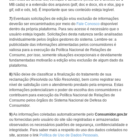
MB cada) e a extensão dos arquivos (pdf, doc e docx, xls e xlsx, jpg e
gif, odt e ods, txt). É importante que seu conteúdo esteja legível.
7)
Eventuais solicitações de edição e/ou exclusão de informações
deverão ser encaminhados por meio do
Fale Conosco
disponível
dentro da própria plataforma. Para seu acesso é necessário que o
usuário esteja logado. Solicitações desta natureza serão analisadas
individualmente pelos órgãos gestores do sistema. Lembre-se: a
publicidade das informações alimentadas pelos consumidores é
valiosa para a execução da Política Nacional de Relações de
Consumo, por isso, somente situações excepcionais e devidamente
fundamentadas motivarão a edição e/ou exclusão de algum dado da
plataforma.
8)
Não deixe de classificar a finalização do tratamento de sua
reclamação (
Resolvida ou Não Resolvida
), bem como registrar seu
nível de satisfação com o atendimento prestado pela empresa. Estas
informações potencializam o poder de escolha dos consumidores e
contribuem para execução da Política Nacional de Relações de
Consumo pelos órgãos do Sistema Nacional de Defesa do
Consumidor.
9)
As informações coletadas automaticamente pelo
Consumidor.gov.br
ou fornecidas pelo usuário do site são registradas e armazenadas
observados os necessários padrões de segurança, confidencialidade e
integridade. Para saber mais a respeito do uso dos dados coletados no
site, acesse o link
Política de Uso de Dados Pessoais
.