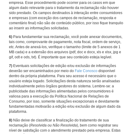
empresa. Esse procedimento pode ocorrer para os casos em que
algum dado relevante para o tratamento da reclamação não houver
sido prestado. Os campos destinados à interação entre consumidores
e empresas (com exceção dos campos de reclamação, resposta e
comentário final) não são de conteúdo público, por isso fique tranquilo
ao inserir as informações solicitadas.
6)
Para fundamentar sua reclamação, você pode anexar documentos,
tais como, comprovante de pagamento, nota fiscal, ordem de serviço,
etc. Antes de anexá-los, verifique o tamanho (limite de 5 anexos de 1
MB cada) e a extensão dos arquivos (pdf, doc e docx, xls e xlsx, jpg e
gif, odt e ods, txt). É importante que seu conteúdo esteja legível.
7)
Eventuais solicitações de edição e/ou exclusão de informações
deverão ser encaminhados por meio do
Fale Conosco
disponível
dentro da própria plataforma. Para seu acesso é necessário que o
usuário esteja logado. Solicitações desta natureza serão analisadas
individualmente pelos órgãos gestores do sistema. Lembre-se: a
publicidade das informações alimentadas pelos consumidores é
valiosa para a execução da Política Nacional de Relações de
Consumo, por isso, somente situações excepcionais e devidamente
fundamentadas motivarão a edição e/ou exclusão de algum dado da
plataforma.
8)
Não deixe de classificar a finalização do tratamento de sua
reclamação (
Resolvida ou Não Resolvida
), bem como registrar seu
nível de satisfação com o atendimento prestado pela empresa. Estas