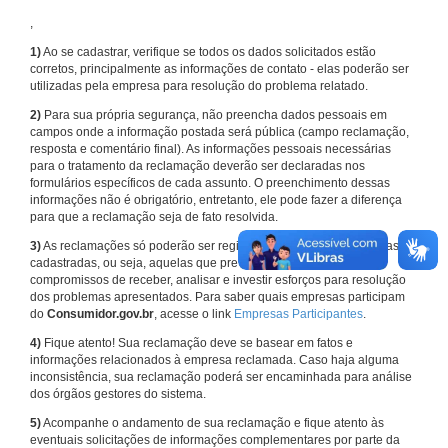
,
1)
Ao se cadastrar, verifique se todos os dados solicitados estão
corretos, principalmente as informações de contato - elas poderão ser
utilizadas pela empresa para resolução do problema relatado.
2)
Para sua própria segurança, não preencha dados pessoais em
campos onde a informação postada será pública (campo reclamação,
resposta e comentário final). As informações pessoais necessárias
para o tratamento da reclamação deverão ser declaradas nos
formulários específicos de cada assunto. O preenchimento dessas
informações não é obrigatório, entretanto, ele pode fazer a diferença
para que a reclamação seja de fato resolvida.
3)
As reclamações só poderão ser registradas em face de empresas
cadastradas, ou seja, aquelas que previamente assumiram
compromissos de receber, analisar e investir esforços para resolução
dos problemas apresentados. Para saber quais empresas participam
do
Consumidor.gov.br
, acesse o link
Empresas Participantes
.
4)
Fique atento! Sua reclamação deve se basear em fatos e
informações relacionados à empresa reclamada. Caso haja alguma
inconsistência, sua reclamação poderá ser encaminhada para análise
dos órgãos gestores do sistema.
5)
Acompanhe o andamento de sua reclamação e fique atento às
eventuais solicitações de informações complementares por parte da