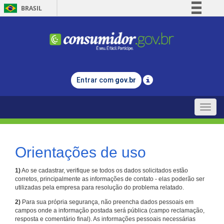
BRASIL
Simplifique!
Comunica BR
Participe
Acesso à informação
Entrar com
gov.br
Legislação
Canais
Toggle
naviga
Orientações de uso
1)
Ao se cadastrar, verifique se todos os dados solicitados estão
corretos, principalmente as informações de contato - elas poderão ser
utilizadas pela empresa para resolução do problema relatado.
2)
Para sua própria segurança, não preencha dados pessoais em
campos onde a informação postada será pública (campo reclamação,
resposta e comentário final). As informações pessoais necessárias