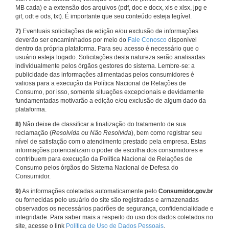
MB cada) e a extensão dos arquivos (pdf, doc e docx, xls e xlsx, jpg e
gif, odt e ods, txt). É importante que seu conteúdo esteja legível.
7)
Eventuais solicitações de edição e/ou exclusão de informações
deverão ser encaminhados por meio do
Fale Conosco
disponível
dentro da própria plataforma. Para seu acesso é necessário que o
usuário esteja logado. Solicitações desta natureza serão analisadas
individualmente pelos órgãos gestores do sistema. Lembre-se: a
publicidade das informações alimentadas pelos consumidores é
valiosa para a execução da Política Nacional de Relações de
Consumo, por isso, somente situações excepcionais e devidamente
fundamentadas motivarão a edição e/ou exclusão de algum dado da
plataforma.
8)
Não deixe de classificar a finalização do tratamento de sua
reclamação (
Resolvida ou Não Resolvida
), bem como registrar seu
nível de satisfação com o atendimento prestado pela empresa. Estas
informações potencializam o poder de escolha dos consumidores e
contribuem para execução da Política Nacional de Relações de
Consumo pelos órgãos do Sistema Nacional de Defesa do
Consumidor.
9)
As informações coletadas automaticamente pelo
Consumidor.gov.br
ou fornecidas pelo usuário do site são registradas e armazenadas
observados os necessários padrões de segurança, confidencialidade e
integridade. Para saber mais a respeito do uso dos dados coletados no
site, acesse o link
Política de Uso de Dados Pessoais
.