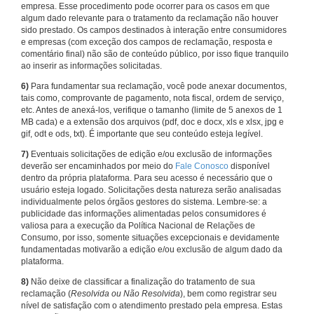
empresa. Esse procedimento pode ocorrer para os casos em que
algum dado relevante para o tratamento da reclamação não houver
sido prestado. Os campos destinados à interação entre consumidores
e empresas (com exceção dos campos de reclamação, resposta e
comentário final) não são de conteúdo público, por isso fique tranquilo
ao inserir as informações solicitadas.
6)
Para fundamentar sua reclamação, você pode anexar documentos,
tais como, comprovante de pagamento, nota fiscal, ordem de serviço,
etc. Antes de anexá-los, verifique o tamanho (limite de 5 anexos de 1
MB cada) e a extensão dos arquivos (pdf, doc e docx, xls e xlsx, jpg e
gif, odt e ods, txt). É importante que seu conteúdo esteja legível.
7)
Eventuais solicitações de edição e/ou exclusão de informações
deverão ser encaminhados por meio do
Fale Conosco
disponível
dentro da própria plataforma. Para seu acesso é necessário que o
usuário esteja logado. Solicitações desta natureza serão analisadas
individualmente pelos órgãos gestores do sistema. Lembre-se: a
publicidade das informações alimentadas pelos consumidores é
valiosa para a execução da Política Nacional de Relações de
Consumo, por isso, somente situações excepcionais e devidamente
fundamentadas motivarão a edição e/ou exclusão de algum dado da
plataforma.
8)
Não deixe de classificar a finalização do tratamento de sua
reclamação (
Resolvida ou Não Resolvida
), bem como registrar seu
nível de satisfação com o atendimento prestado pela empresa. Estas