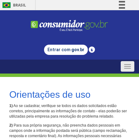
BRASIL
Simplifique!
Comunica BR
Participe
Acesso à informação
Entrar com
gov.br
Legislação
Canais
Toggle
naviga
Orientações de uso
1)
Ao se cadastrar, verifique se todos os dados solicitados estão
corretos, principalmente as informações de contato - elas poderão ser
utilizadas pela empresa para resolução do problema relatado.
2)
Para sua própria segurança, não preencha dados pessoais em
campos onde a informação postada será pública (campo reclamação,
resposta e comentário final). As informações pessoais necessárias