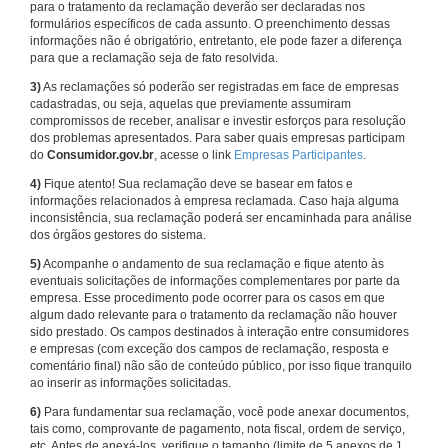
para o tratamento da reclamação deverão ser declaradas nos
formulários específicos de cada assunto. O preenchimento dessas
informações não é obrigatório, entretanto, ele pode fazer a diferença
para que a reclamação seja de fato resolvida.
3)
As reclamações só poderão ser registradas em face de empresas
cadastradas, ou seja, aquelas que previamente assumiram
compromissos de receber, analisar e investir esforços para resolução
dos problemas apresentados. Para saber quais empresas participam
do
Consumidor.gov.br
, acesse o link
Empresas Participantes
.
4)
Fique atento! Sua reclamação deve se basear em fatos e
informações relacionados à empresa reclamada. Caso haja alguma
inconsistência, sua reclamação poderá ser encaminhada para análise
dos órgãos gestores do sistema.
5)
Acompanhe o andamento de sua reclamação e fique atento às
eventuais solicitações de informações complementares por parte da
empresa. Esse procedimento pode ocorrer para os casos em que
algum dado relevante para o tratamento da reclamação não houver
sido prestado. Os campos destinados à interação entre consumidores
e empresas (com exceção dos campos de reclamação, resposta e
comentário final) não são de conteúdo público, por isso fique tranquilo
ao inserir as informações solicitadas.
6)
Para fundamentar sua reclamação, você pode anexar documentos,
tais como, comprovante de pagamento, nota fiscal, ordem de serviço,
etc. Antes de anexá-los, verifique o tamanho (limite de 5 anexos de 1