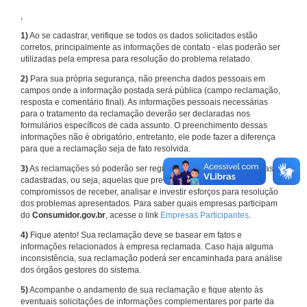
,
1)
Ao se cadastrar, verifique se todos os dados solicitados estão
corretos, principalmente as informações de contato - elas poderão ser
utilizadas pela empresa para resolução do problema relatado.
2)
Para sua própria segurança, não preencha dados pessoais em
campos onde a informação postada será pública (campo reclamação,
resposta e comentário final). As informações pessoais necessárias
para o tratamento da reclamação deverão ser declaradas nos
formulários específicos de cada assunto. O preenchimento dessas
informações não é obrigatório, entretanto, ele pode fazer a diferença
para que a reclamação seja de fato resolvida.
3)
As reclamações só poderão ser registradas em face de empresas
cadastradas, ou seja, aquelas que previamente assumiram
compromissos de receber, analisar e investir esforços para resolução
dos problemas apresentados. Para saber quais empresas participam
do
Consumidor.gov.br
, acesse o link
Empresas Participantes
.
4)
Fique atento! Sua reclamação deve se basear em fatos e
informações relacionados à empresa reclamada. Caso haja alguma
inconsistência, sua reclamação poderá ser encaminhada para análise
dos órgãos gestores do sistema.
5)
Acompanhe o andamento de sua reclamação e fique atento às
eventuais solicitações de informações complementares por parte da