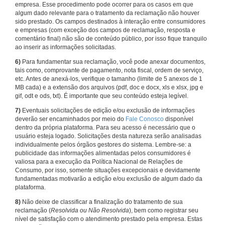
empresa. Esse procedimento pode ocorrer para os casos em que
algum dado relevante para o tratamento da reclamação não houver
sido prestado. Os campos destinados à interação entre consumidores
e empresas (com exceção dos campos de reclamação, resposta e
comentário final) não são de conteúdo público, por isso fique tranquilo
ao inserir as informações solicitadas.
6)
Para fundamentar sua reclamação, você pode anexar documentos,
tais como, comprovante de pagamento, nota fiscal, ordem de serviço,
etc. Antes de anexá-los, verifique o tamanho (limite de 5 anexos de 1
MB cada) e a extensão dos arquivos (pdf, doc e docx, xls e xlsx, jpg e
gif, odt e ods, txt). É importante que seu conteúdo esteja legível.
7)
Eventuais solicitações de edição e/ou exclusão de informações
deverão ser encaminhados por meio do
Fale Conosco
disponível
dentro da própria plataforma. Para seu acesso é necessário que o
usuário esteja logado. Solicitações desta natureza serão analisadas
individualmente pelos órgãos gestores do sistema. Lembre-se: a
publicidade das informações alimentadas pelos consumidores é
valiosa para a execução da Política Nacional de Relações de
Consumo, por isso, somente situações excepcionais e devidamente
fundamentadas motivarão a edição e/ou exclusão de algum dado da
plataforma.
8)
Não deixe de classificar a finalização do tratamento de sua
reclamação (
Resolvida ou Não Resolvida
), bem como registrar seu
nível de satisfação com o atendimento prestado pela empresa. Estas