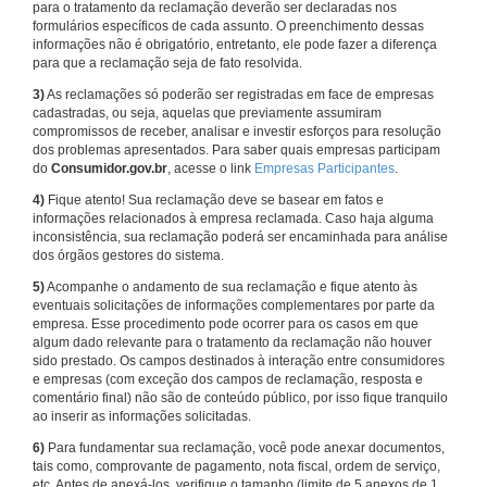
para o tratamento da reclamação deverão ser declaradas nos
formulários específicos de cada assunto. O preenchimento dessas
informações não é obrigatório, entretanto, ele pode fazer a diferença
para que a reclamação seja de fato resolvida.
3)
As reclamações só poderão ser registradas em face de empresas
cadastradas, ou seja, aquelas que previamente assumiram
compromissos de receber, analisar e investir esforços para resolução
dos problemas apresentados. Para saber quais empresas participam
do
Consumidor.gov.br
, acesse o link
Empresas Participantes
.
4)
Fique atento! Sua reclamação deve se basear em fatos e
informações relacionados à empresa reclamada. Caso haja alguma
inconsistência, sua reclamação poderá ser encaminhada para análise
dos órgãos gestores do sistema.
5)
Acompanhe o andamento de sua reclamação e fique atento às
eventuais solicitações de informações complementares por parte da
empresa. Esse procedimento pode ocorrer para os casos em que
algum dado relevante para o tratamento da reclamação não houver
sido prestado. Os campos destinados à interação entre consumidores
e empresas (com exceção dos campos de reclamação, resposta e
comentário final) não são de conteúdo público, por isso fique tranquilo
ao inserir as informações solicitadas.
6)
Para fundamentar sua reclamação, você pode anexar documentos,
tais como, comprovante de pagamento, nota fiscal, ordem de serviço,
etc. Antes de anexá-los, verifique o tamanho (limite de 5 anexos de 1