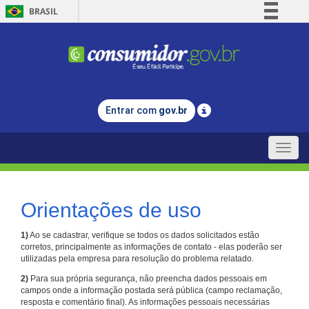
BRASIL
Simplifique!
Comunica BR
Participe
Acesso à informação
Entrar com
gov.br
Legislação
Canais
Toggle
naviga
Orientações de uso
1)
Ao se cadastrar, verifique se todos os dados solicitados estão
corretos, principalmente as informações de contato - elas poderão ser
utilizadas pela empresa para resolução do problema relatado.
2)
Para sua própria segurança, não preencha dados pessoais em
campos onde a informação postada será pública (campo reclamação,
resposta e comentário final). As informações pessoais necessárias