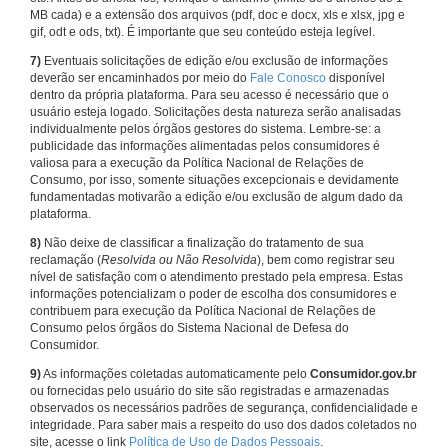
MB cada) e a extensão dos arquivos (pdf, doc e docx, xls e xlsx, jpg e
gif, odt e ods, txt). É importante que seu conteúdo esteja legível.
7)
Eventuais solicitações de edição e/ou exclusão de informações
deverão ser encaminhados por meio do
Fale Conosco
disponível
dentro da própria plataforma. Para seu acesso é necessário que o
usuário esteja logado. Solicitações desta natureza serão analisadas
individualmente pelos órgãos gestores do sistema. Lembre-se: a
publicidade das informações alimentadas pelos consumidores é
valiosa para a execução da Política Nacional de Relações de
Consumo, por isso, somente situações excepcionais e devidamente
fundamentadas motivarão a edição e/ou exclusão de algum dado da
plataforma.
8)
Não deixe de classificar a finalização do tratamento de sua
reclamação (
Resolvida ou Não Resolvida
), bem como registrar seu
nível de satisfação com o atendimento prestado pela empresa. Estas
informações potencializam o poder de escolha dos consumidores e
contribuem para execução da Política Nacional de Relações de
Consumo pelos órgãos do Sistema Nacional de Defesa do
Consumidor.
9)
As informações coletadas automaticamente pelo
Consumidor.gov.br
ou fornecidas pelo usuário do site são registradas e armazenadas
observados os necessários padrões de segurança, confidencialidade e
integridade. Para saber mais a respeito do uso dos dados coletados no
site, acesse o link
Política de Uso de Dados Pessoais
.