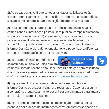
,
1)
Ao se cadastrar, verifique se todos os dados solicitados estão
corretos, principalmente as informações de contato - elas poderão ser
utilizadas pela empresa para resolução do problema relatado.
2)
Para sua própria segurança, não preencha dados pessoais em
campos onde a informação postada será pública (campo reclamação,
resposta e comentário final). As informações pessoais necessárias
para o tratamento da reclamação deverão ser declaradas nos
formulários específicos de cada assunto. O preenchimento dessas
informações não é obrigatório, entretanto, ele pode fazer a diferença
para que a reclamação seja de fato resolvida.
3)
As reclamações só poderão ser registradas em face de empresas
cadastradas, ou seja, aquelas que previamente assumiram
compromissos de receber, analisar e investir esforços para resolução
dos problemas apresentados. Para saber quais empresas participam
do
Consumidor.gov.br
, acesse o link
Empresas Participantes
.
4)
Fique atento! Sua reclamação deve se basear em fatos e
informações relacionados à empresa reclamada. Caso haja alguma
inconsistência, sua reclamação poderá ser encaminhada para análise
dos órgãos gestores do sistema.
5)
Acompanhe o andamento de sua reclamação e fique atento às
eventuais solicitações de informações complementares por parte da