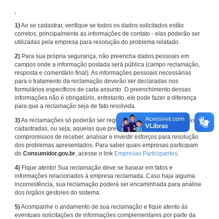
,
1)
Ao se cadastrar, verifique se todos os dados solicitados estão
corretos, principalmente as informações de contato - elas poderão ser
utilizadas pela empresa para resolução do problema relatado.
2)
Para sua própria segurança, não preencha dados pessoais em
campos onde a informação postada será pública (campo reclamação,
resposta e comentário final). As informações pessoais necessárias
para o tratamento da reclamação deverão ser declaradas nos
formulários específicos de cada assunto. O preenchimento dessas
informações não é obrigatório, entretanto, ele pode fazer a diferença
para que a reclamação seja de fato resolvida.
3)
As reclamações só poderão ser registradas em face de empresas
cadastradas, ou seja, aquelas que previamente assumiram
compromissos de receber, analisar e investir esforços para resolução
dos problemas apresentados. Para saber quais empresas participam
do
Consumidor.gov.br
, acesse o link
Empresas Participantes
.
4)
Fique atento! Sua reclamação deve se basear em fatos e
informações relacionados à empresa reclamada. Caso haja alguma
inconsistência, sua reclamação poderá ser encaminhada para análise
dos órgãos gestores do sistema.
5)
Acompanhe o andamento de sua reclamação e fique atento às
eventuais solicitações de informações complementares por parte da