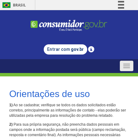
BRASIL
Simplifique!
Comunica BR
Participe
Acesso à informação
Entrar com
gov.br
Legislação
Canais
Toggle
naviga
Orientações de uso
1)
Ao se cadastrar, verifique se todos os dados solicitados estão
corretos, principalmente as informações de contato - elas poderão ser
utilizadas pela empresa para resolução do problema relatado.
2)
Para sua própria segurança, não preencha dados pessoais em
campos onde a informação postada será pública (campo reclamação,
resposta e comentário final). As informações pessoais necessárias