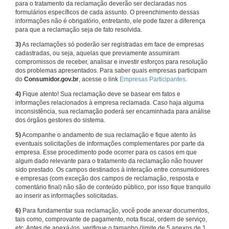
para o tratamento da reclamação deverão ser declaradas nos
formulários específicos de cada assunto. O preenchimento dessas
informações não é obrigatório, entretanto, ele pode fazer a diferença
para que a reclamação seja de fato resolvida.
3)
As reclamações só poderão ser registradas em face de empresas
cadastradas, ou seja, aquelas que previamente assumiram
compromissos de receber, analisar e investir esforços para resolução
dos problemas apresentados. Para saber quais empresas participam
do
Consumidor.gov.br
, acesse o link
Empresas Participantes
.
4)
Fique atento! Sua reclamação deve se basear em fatos e
informações relacionados à empresa reclamada. Caso haja alguma
inconsistência, sua reclamação poderá ser encaminhada para análise
dos órgãos gestores do sistema.
5)
Acompanhe o andamento de sua reclamação e fique atento às
eventuais solicitações de informações complementares por parte da
empresa. Esse procedimento pode ocorrer para os casos em que
algum dado relevante para o tratamento da reclamação não houver
sido prestado. Os campos destinados à interação entre consumidores
e empresas (com exceção dos campos de reclamação, resposta e
comentário final) não são de conteúdo público, por isso fique tranquilo
ao inserir as informações solicitadas.
6)
Para fundamentar sua reclamação, você pode anexar documentos,
tais como, comprovante de pagamento, nota fiscal, ordem de serviço,
etc. Antes de anexá-los, verifique o tamanho (limite de 5 anexos de 1