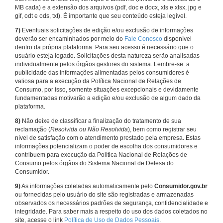
MB cada) e a extensão dos arquivos (pdf, doc e docx, xls e xlsx, jpg e
gif, odt e ods, txt). É importante que seu conteúdo esteja legível.
7)
Eventuais solicitações de edição e/ou exclusão de informações
deverão ser encaminhados por meio do
Fale Conosco
disponível
dentro da própria plataforma. Para seu acesso é necessário que o
usuário esteja logado. Solicitações desta natureza serão analisadas
individualmente pelos órgãos gestores do sistema. Lembre-se: a
publicidade das informações alimentadas pelos consumidores é
valiosa para a execução da Política Nacional de Relações de
Consumo, por isso, somente situações excepcionais e devidamente
fundamentadas motivarão a edição e/ou exclusão de algum dado da
plataforma.
8)
Não deixe de classificar a finalização do tratamento de sua
reclamação (
Resolvida ou Não Resolvida
), bem como registrar seu
nível de satisfação com o atendimento prestado pela empresa. Estas
informações potencializam o poder de escolha dos consumidores e
contribuem para execução da Política Nacional de Relações de
Consumo pelos órgãos do Sistema Nacional de Defesa do
Consumidor.
9)
As informações coletadas automaticamente pelo
Consumidor.gov.br
ou fornecidas pelo usuário do site são registradas e armazenadas
observados os necessários padrões de segurança, confidencialidade e
integridade. Para saber mais a respeito do uso dos dados coletados no
site, acesse o link
Política de Uso de Dados Pessoais
.