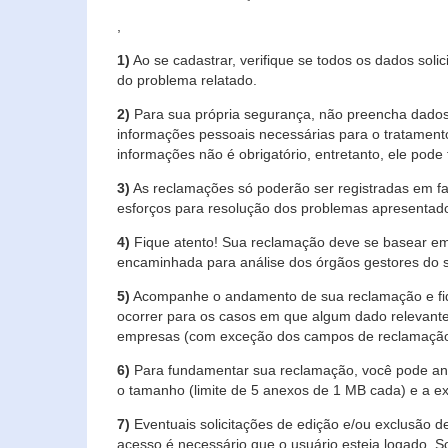
,
1)
Ao se cadastrar, verifique se todos os dados soli
do problema relatado.
2)
Para sua própria segurança, não preencha dados 
informações pessoais necessárias para o tratament
informações não é obrigatório, entretanto, ele pode 
3)
As reclamações só poderão ser registradas em fa
esforços para resolução dos problemas apresentad
4)
Fique atento! Sua reclamação deve se basear em
encaminhada para análise dos órgãos gestores do 
5)
Acompanhe o andamento de sua reclamação e fiqu
ocorrer para os casos em que algum dado relevante
empresas (com exceção dos campos de reclamação, re
6)
Para fundamentar sua reclamação, você pode anex
o tamanho (limite de 5 anexos de 1 MB cada) e a exte
7)
Eventuais solicitações de edição e/ou exclusão
acesso é necessário que o usuário esteja logado. S