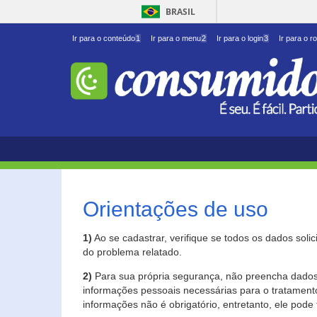
BRASIL
Ir para o conteúdo
1
Ir para o menu
2
Ir para o login
3
Ir para o r
Orientações de uso
1)
Ao se cadastrar, verifique se todos os dados soli
do problema relatado.
2)
Para sua própria segurança, não preencha dados 
informações pessoais necessárias para o tratament
informações não é obrigatório, entretanto, ele pode 