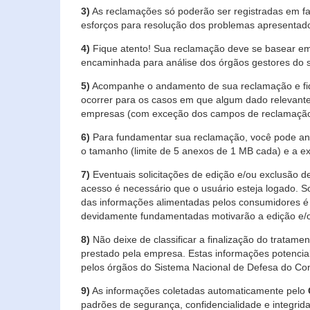
3)
As reclamações só poderão ser registradas em fa
esforços para resolução dos problemas apresentad
4)
Fique atento! Sua reclamação deve se basear em
encaminhada para análise dos órgãos gestores do 
5)
Acompanhe o andamento de sua reclamação e fiqu
ocorrer para os casos em que algum dado relevante
empresas (com exceção dos campos de reclamação, re
6)
Para fundamentar sua reclamação, você pode anex
o tamanho (limite de 5 anexos de 1 MB cada) e a exte
7)
Eventuais solicitações de edição e/ou exclusão
acesso é necessário que o usuário esteja logado. S
das informações alimentadas pelos consumidores é 
devidamente fundamentadas motivarão a edição e/o
8)
Não deixe de classificar a finalização do tratame
prestado pela empresa. Estas informações potenci
pelos órgãos do Sistema Nacional de Defesa do Co
9)
As informações coletadas automaticamente pelo
padrões de segurança, confidencialidade e integrida