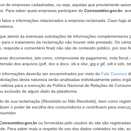
ce de empresas cadastradas, ou seja, aquelas que previamente assumi
os. Para saber quais empresas participam do
Consumidor.gov.br
, ac
 fatos e informações relacionados à empresa reclamada. Caso haja al
sistema.
e atento às eventuais solicitações de informações complementares 
 para o tratamento da reclamação não houver sido prestado. Os camp
sposta e comentário final) não são de conteúdo público, por isso fique
ar documentos, tais como, comprovante de pagamento, nota fiscal, ord
nsão dos arquivos (pdf, doc e docx, xls e xlsx, jpg e gif, odt e ods, tx
 de informações deverão ser encaminhados por meio do
Fale Conosco
di
olicitações desta natureza serão analisadas individualmente pelos órg
valiosa para a execução da Política Nacional de Relações de Consumo
u exclusão de algum dado da plataforma.
nto de sua reclamação (
Resolvida ou Não Resolvida
), bem como regist
alizam o poder de escolha dos consumidores e contribuem para execu
nsumidor.
Consumidor.gov.br
ou fornecidas pelo usuário do site são registrad
de. Para saber mais a respeito do uso dos dados coletados no site, ac