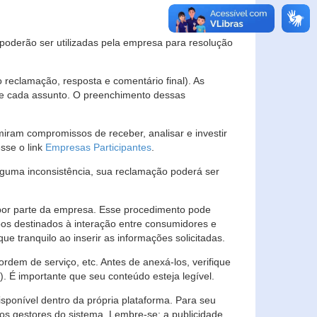
s poderão ser utilizadas pela empresa para resolução
eclamação, resposta e comentário final). As
 de cada assunto. O preenchimento dessas
ram compromissos de receber, analisar e investir
esse o link
Empresas Participantes
.
guma inconsistência, sua reclamação poderá ser
por parte da empresa. Esse procedimento pode
os destinados à interação entre consumidores e
 tranquilo ao inserir as informações solicitadas.
em de serviço, etc. Antes de anexá-los, verifique
t). É importante que seu conteúdo esteja legível.
sponível dentro da própria plataforma. Para seu
ãos gestores do sistema. Lembre-se: a publicidade