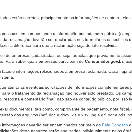
citados estão corretos, principalmente as informações de contato - ela
pessoais em campos onde a informação postada será pública (campo r
o da reclamação deverão ser declaradas nos formulários específicos
fazer a diferença para que a reclamação seja de fato resolvida.
ce de empresas cadastradas, ou seja, aquelas que previamente assumi
os. Para saber quais empresas participam do
Consumidor.gov.br
, ac
 fatos e informações relacionados à empresa reclamada. Caso haja al
sistema.
e atento às eventuais solicitações de informações complementares 
 para o tratamento da reclamação não houver sido prestado. Os camp
sposta e comentário final) não são de conteúdo público, por isso fique
ar documentos, tais como, comprovante de pagamento, nota fiscal, ord
nsão dos arquivos (pdf, doc e docx, xls e xlsx, jpg e gif, odt e ods, tx
 de informações deverão ser encaminhados por meio do
Fale Conosco
di
olicitações desta natureza serão analisadas individualmente pelos órg