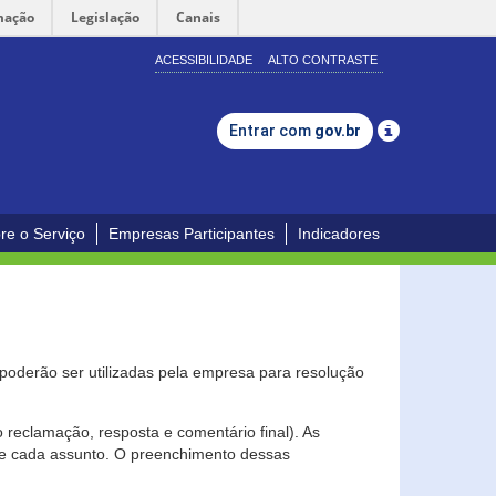
mação
Legislação
Canais
ACESSIBILIDADE
ALTO CONTRASTE
Entrar com
gov.br
re o Serviço
Empresas Participantes
Indicadores
s poderão ser utilizadas pela empresa para resolução
eclamação, resposta e comentário final). As
 de cada assunto. O preenchimento dessas