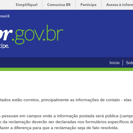
Simplifique!
Comunica BR
Participe
Acesso à infor
odapé
4
Início
Sob
citados estão corretos, principalmente as informações de contato - ela
pessoais em campos onde a informação postada será pública (campo r
o da reclamação deverão ser declaradas nos formulários específicos
fazer a diferença para que a reclamação seja de fato resolvida.