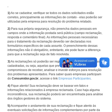
,
1)
Ao se cadastrar, verifique se todos os dados solicitados estão
corretos, principalmente as informações de contato - elas poderão ser
utilizadas pela empresa para resolução do problema relatado.
2)
Para sua própria segurança, não preencha dados pessoais em
campos onde a informação postada será pública (campo reclamação,
resposta e comentário final). As informações pessoais necessárias
para o tratamento da reclamação deverão ser declaradas nos
formulários específicos de cada assunto. O preenchimento dessas
informações não é obrigatório, entretanto, ele pode fazer a diferença
para que a reclamação seja de fato resolvida.
3)
As reclamações só poderão ser registradas em face de empresas
cadastradas, ou seja, aquelas que previamente assumiram
compromissos de receber, analisar e investir esforços para resolução
dos problemas apresentados. Para saber quais empresas participam
do
Consumidor.gov.br
, acesse o link
Empresas Participantes
.
4)
Fique atento! Sua reclamação deve se basear em fatos e
informações relacionados à empresa reclamada. Caso haja alguma
inconsistência, sua reclamação poderá ser encaminhada para análise
dos órgãos gestores do sistema.
5)
Acompanhe o andamento de sua reclamação e fique atento às
eventuais solicitações de informações complementares por parte da