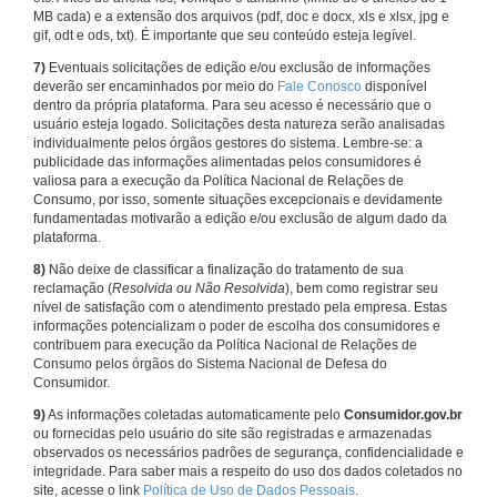
MB cada) e a extensão dos arquivos (pdf, doc e docx, xls e xlsx, jpg e
gif, odt e ods, txt). É importante que seu conteúdo esteja legível.
7)
Eventuais solicitações de edição e/ou exclusão de informações
deverão ser encaminhados por meio do
Fale Conosco
disponível
dentro da própria plataforma. Para seu acesso é necessário que o
usuário esteja logado. Solicitações desta natureza serão analisadas
individualmente pelos órgãos gestores do sistema. Lembre-se: a
publicidade das informações alimentadas pelos consumidores é
valiosa para a execução da Política Nacional de Relações de
Consumo, por isso, somente situações excepcionais e devidamente
fundamentadas motivarão a edição e/ou exclusão de algum dado da
plataforma.
8)
Não deixe de classificar a finalização do tratamento de sua
reclamação (
Resolvida ou Não Resolvida
), bem como registrar seu
nível de satisfação com o atendimento prestado pela empresa. Estas
informações potencializam o poder de escolha dos consumidores e
contribuem para execução da Política Nacional de Relações de
Consumo pelos órgãos do Sistema Nacional de Defesa do
Consumidor.
9)
As informações coletadas automaticamente pelo
Consumidor.gov.br
ou fornecidas pelo usuário do site são registradas e armazenadas
observados os necessários padrões de segurança, confidencialidade e
integridade. Para saber mais a respeito do uso dos dados coletados no
site, acesse o link
Política de Uso de Dados Pessoais
.