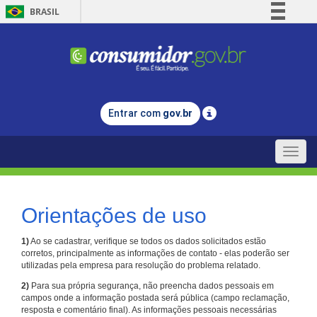
BRASIL
Simplifique!
Comunica BR
Participe
Acesso à informação
Entrar com
gov.br
Legislação
Canais
Toggle
naviga
Orientações de uso
1)
Ao se cadastrar, verifique se todos os dados solicitados estão
corretos, principalmente as informações de contato - elas poderão ser
utilizadas pela empresa para resolução do problema relatado.
2)
Para sua própria segurança, não preencha dados pessoais em
campos onde a informação postada será pública (campo reclamação,
resposta e comentário final). As informações pessoais necessárias