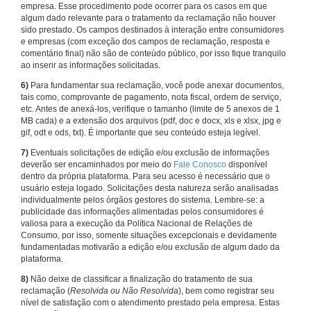
empresa. Esse procedimento pode ocorrer para os casos em que
algum dado relevante para o tratamento da reclamação não houver
sido prestado. Os campos destinados à interação entre consumidores
e empresas (com exceção dos campos de reclamação, resposta e
comentário final) não são de conteúdo público, por isso fique tranquilo
ao inserir as informações solicitadas.
6)
Para fundamentar sua reclamação, você pode anexar documentos,
tais como, comprovante de pagamento, nota fiscal, ordem de serviço,
etc. Antes de anexá-los, verifique o tamanho (limite de 5 anexos de 1
MB cada) e a extensão dos arquivos (pdf, doc e docx, xls e xlsx, jpg e
gif, odt e ods, txt). É importante que seu conteúdo esteja legível.
7)
Eventuais solicitações de edição e/ou exclusão de informações
deverão ser encaminhados por meio do
Fale Conosco
disponível
dentro da própria plataforma. Para seu acesso é necessário que o
usuário esteja logado. Solicitações desta natureza serão analisadas
individualmente pelos órgãos gestores do sistema. Lembre-se: a
publicidade das informações alimentadas pelos consumidores é
valiosa para a execução da Política Nacional de Relações de
Consumo, por isso, somente situações excepcionais e devidamente
fundamentadas motivarão a edição e/ou exclusão de algum dado da
plataforma.
8)
Não deixe de classificar a finalização do tratamento de sua
reclamação (
Resolvida ou Não Resolvida
), bem como registrar seu
nível de satisfação com o atendimento prestado pela empresa. Estas