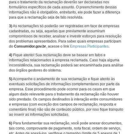
para o tratamento da reclamação deverão ser declaradas nos
formulários específicos de cada assunto. O preenchimento dessas
informações não é obrigatório, entretanto, ele pode fazer a diferença
para que a reclamação seja de fato resolvida.
3)
As reclamações só poderão ser registradas em face de empresas
cadastradas, ou seja, aquelas que previamente assumiram
compromissos de receber, analisar e investir esforços para resolução
dos problemas apresentados. Para saber quais empresas participam
do
Consumidor.gov.br
, acesse o link
Empresas Participantes
.
4)
Fique atento! Sua reclamação deve se basear em fatos e
informações relacionados à empresa reclamada. Caso haja alguma
inconsistência, sua reclamação poderá ser encaminhada para análise
dos órgãos gestores do sistema.
5)
Acompanhe o andamento de sua reclamação e fique atento às
eventuais solicitações de informações complementares por parte da
empresa. Esse procedimento pode ocorrer para os casos em que
algum dado relevante para o tratamento da reclamação não houver
sido prestado. Os campos destinados à interação entre consumidores
e empresas (com exceção dos campos de reclamação, resposta e
comentário final) não são de conteúdo público, por isso fique tranquilo
ao inserir as informações solicitadas.
6)
Para fundamentar sua reclamação, você pode anexar documentos,
tais como, comprovante de pagamento, nota fiscal, ordem de serviço,
etc. Antes de anexá-los, verifique o tamanho (limite de 5 anexos de 1