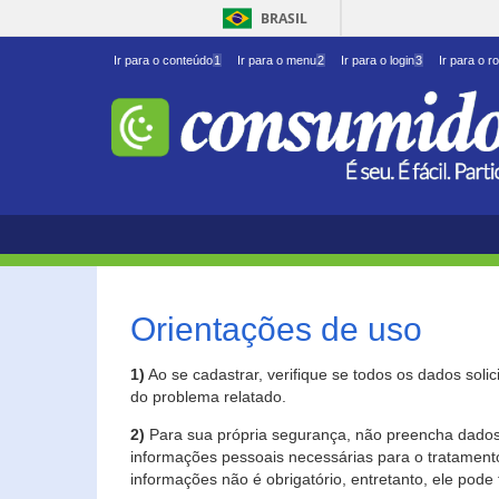
BRASIL
Ir para o conteúdo
1
Ir para o menu
2
Ir para o login
3
Ir para o r
Orientações de uso
1)
Ao se cadastrar, verifique se todos os dados soli
do problema relatado.
2)
Para sua própria segurança, não preencha dados 
informações pessoais necessárias para o tratament
informações não é obrigatório, entretanto, ele pode 