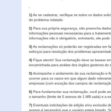
,
1)
Ao se cadastrar, verifique se todos os dados soli
do problema relatado.
2)
Para sua própria segurança, não preencha dados 
informações pessoais necessárias para o tratament
informações não é obrigatório, entretanto, ele pode 
3)
As reclamações só poderão ser registradas em fa
esforços para resolução dos problemas apresentad
4)
Fique atento! Sua reclamação deve se basear em
encaminhada para análise dos órgãos gestores do 
5)
Acompanhe o andamento de sua reclamação e fiqu
ocorrer para os casos em que algum dado relevante
empresas (com exceção dos campos de reclamação, re
6)
Para fundamentar sua reclamação, você pode anex
o tamanho (limite de 5 anexos de 1 MB cada) e a exte
7)
Eventuais solicitações de edição e/ou exclusão
acesso é necessário que o usuário esteja logado. S