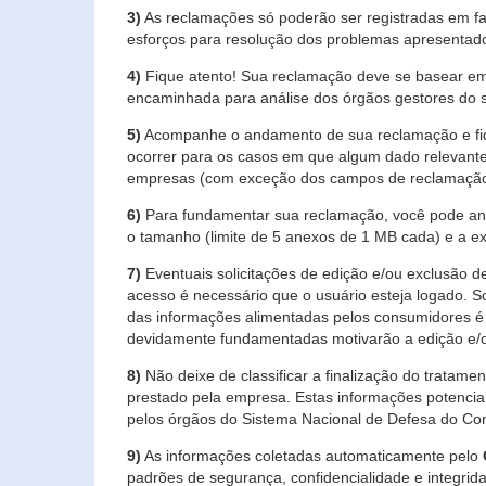
3)
As reclamações só poderão ser registradas em fa
esforços para resolução dos problemas apresentad
4)
Fique atento! Sua reclamação deve se basear em
encaminhada para análise dos órgãos gestores do 
5)
Acompanhe o andamento de sua reclamação e fiqu
ocorrer para os casos em que algum dado relevante
empresas (com exceção dos campos de reclamação, re
6)
Para fundamentar sua reclamação, você pode anex
o tamanho (limite de 5 anexos de 1 MB cada) e a exte
7)
Eventuais solicitações de edição e/ou exclusão
acesso é necessário que o usuário esteja logado. S
das informações alimentadas pelos consumidores é 
devidamente fundamentadas motivarão a edição e/o
8)
Não deixe de classificar a finalização do tratame
prestado pela empresa. Estas informações potenci
pelos órgãos do Sistema Nacional de Defesa do Co
9)
As informações coletadas automaticamente pelo
padrões de segurança, confidencialidade e integrida