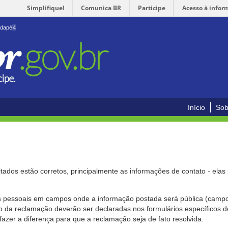
Simplifique!
Comunica BR
Participe
Acesso à infor
odapé
4
Início
Sob
citados estão corretos, principalmente as informações de contato - ela
pessoais em campos onde a informação postada será pública (campo r
o da reclamação deverão ser declaradas nos formulários específicos
fazer a diferença para que a reclamação seja de fato resolvida.