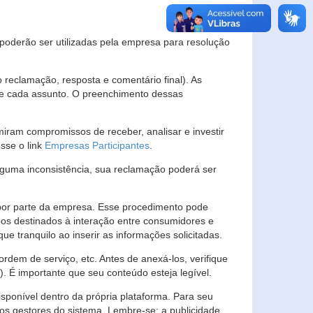
s poderão ser utilizadas pela empresa para resolução
eclamação, resposta e comentário final). As
 de cada assunto. O preenchimento dessas
ram compromissos de receber, analisar e investir
esse o link
Empresas Participantes
.
guma inconsistência, sua reclamação poderá ser
por parte da empresa. Esse procedimento pode
os destinados à interação entre consumidores e
 tranquilo ao inserir as informações solicitadas.
em de serviço, etc. Antes de anexá-los, verifique
t). É importante que seu conteúdo esteja legível.
sponível dentro da própria plataforma. Para seu
ãos gestores do sistema. Lembre-se: a publicidade