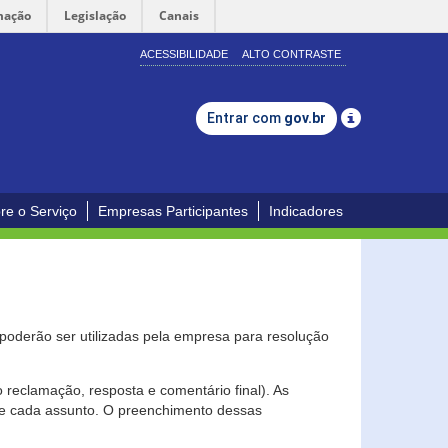
mação
Legislação
Canais
ACESSIBILIDADE
ALTO CONTRASTE
Entrar com
gov.br
re o Serviço
Empresas Participantes
Indicadores
s poderão ser utilizadas pela empresa para resolução
eclamação, resposta e comentário final). As
 de cada assunto. O preenchimento dessas