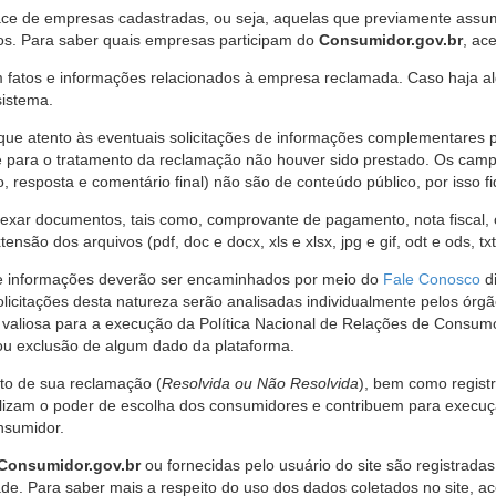
ce de empresas cadastradas, ou seja, aquelas que previamente assumi
os. Para saber quais empresas participam do
Consumidor.gov.br
, ac
 fatos e informações relacionados à empresa reclamada. Caso haja al
sistema.
e atento às eventuais solicitações de informações complementares 
 para o tratamento da reclamação não houver sido prestado. Os camp
sposta e comentário final) não são de conteúdo público, por isso fique
ar documentos, tais como, comprovante de pagamento, nota fiscal, ord
nsão dos arquivos (pdf, doc e docx, xls e xlsx, jpg e gif, odt e ods, tx
 de informações deverão ser encaminhados por meio do
Fale Conosco
di
olicitações desta natureza serão analisadas individualmente pelos órg
valiosa para a execução da Política Nacional de Relações de Consumo
u exclusão de algum dado da plataforma.
nto de sua reclamação (
Resolvida ou Não Resolvida
), bem como regist
alizam o poder de escolha dos consumidores e contribuem para execu
nsumidor.
Consumidor.gov.br
ou fornecidas pelo usuário do site são registrad
de. Para saber mais a respeito do uso dos dados coletados no site, ac