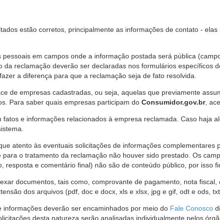
citados estão corretos, principalmente as informações de contato - ela
pessoais em campos onde a informação postada será pública (campo r
o da reclamação deverão ser declaradas nos formulários específicos
fazer a diferença para que a reclamação seja de fato resolvida.
ce de empresas cadastradas, ou seja, aquelas que previamente assumi
os. Para saber quais empresas participam do
Consumidor.gov.br
, ac
 fatos e informações relacionados à empresa reclamada. Caso haja al
sistema.
e atento às eventuais solicitações de informações complementares 
 para o tratamento da reclamação não houver sido prestado. Os camp
sposta e comentário final) não são de conteúdo público, por isso fique
ar documentos, tais como, comprovante de pagamento, nota fiscal, ord
nsão dos arquivos (pdf, doc e docx, xls e xlsx, jpg e gif, odt e ods, tx
 de informações deverão ser encaminhados por meio do
Fale Conosco
di
olicitações desta natureza serão analisadas individualmente pelos órg