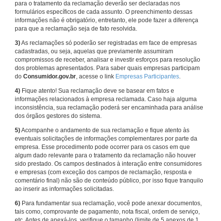
para o tratamento da reclamação deverão ser declaradas nos
formulários específicos de cada assunto. O preenchimento dessas
informações não é obrigatório, entretanto, ele pode fazer a diferença
para que a reclamação seja de fato resolvida.
3)
As reclamações só poderão ser registradas em face de empresas
cadastradas, ou seja, aquelas que previamente assumiram
compromissos de receber, analisar e investir esforços para resolução
dos problemas apresentados. Para saber quais empresas participam
do
Consumidor.gov.br
, acesse o link
Empresas Participantes
.
4)
Fique atento! Sua reclamação deve se basear em fatos e
informações relacionados à empresa reclamada. Caso haja alguma
inconsistência, sua reclamação poderá ser encaminhada para análise
dos órgãos gestores do sistema.
5)
Acompanhe o andamento de sua reclamação e fique atento às
eventuais solicitações de informações complementares por parte da
empresa. Esse procedimento pode ocorrer para os casos em que
algum dado relevante para o tratamento da reclamação não houver
sido prestado. Os campos destinados à interação entre consumidores
e empresas (com exceção dos campos de reclamação, resposta e
comentário final) não são de conteúdo público, por isso fique tranquilo
ao inserir as informações solicitadas.
6)
Para fundamentar sua reclamação, você pode anexar documentos,
tais como, comprovante de pagamento, nota fiscal, ordem de serviço,
etc. Antes de anexá-los, verifique o tamanho (limite de 5 anexos de 1