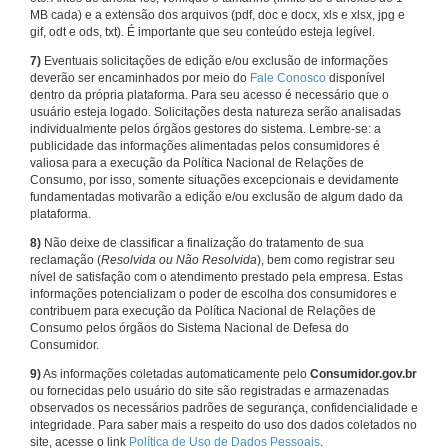
MB cada) e a extensão dos arquivos (pdf, doc e docx, xls e xlsx, jpg e
gif, odt e ods, txt). É importante que seu conteúdo esteja legível.
7)
Eventuais solicitações de edição e/ou exclusão de informações
deverão ser encaminhados por meio do
Fale Conosco
disponível
dentro da própria plataforma. Para seu acesso é necessário que o
usuário esteja logado. Solicitações desta natureza serão analisadas
individualmente pelos órgãos gestores do sistema. Lembre-se: a
publicidade das informações alimentadas pelos consumidores é
valiosa para a execução da Política Nacional de Relações de
Consumo, por isso, somente situações excepcionais e devidamente
fundamentadas motivarão a edição e/ou exclusão de algum dado da
plataforma.
8)
Não deixe de classificar a finalização do tratamento de sua
reclamação (
Resolvida ou Não Resolvida
), bem como registrar seu
nível de satisfação com o atendimento prestado pela empresa. Estas
informações potencializam o poder de escolha dos consumidores e
contribuem para execução da Política Nacional de Relações de
Consumo pelos órgãos do Sistema Nacional de Defesa do
Consumidor.
9)
As informações coletadas automaticamente pelo
Consumidor.gov.br
ou fornecidas pelo usuário do site são registradas e armazenadas
observados os necessários padrões de segurança, confidencialidade e
integridade. Para saber mais a respeito do uso dos dados coletados no
site, acesse o link
Política de Uso de Dados Pessoais
.