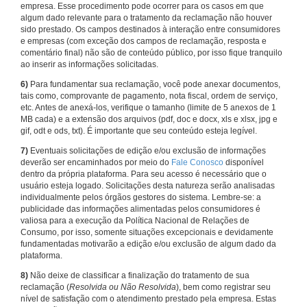
empresa. Esse procedimento pode ocorrer para os casos em que
algum dado relevante para o tratamento da reclamação não houver
sido prestado. Os campos destinados à interação entre consumidores
e empresas (com exceção dos campos de reclamação, resposta e
comentário final) não são de conteúdo público, por isso fique tranquilo
ao inserir as informações solicitadas.
6)
Para fundamentar sua reclamação, você pode anexar documentos,
tais como, comprovante de pagamento, nota fiscal, ordem de serviço,
etc. Antes de anexá-los, verifique o tamanho (limite de 5 anexos de 1
MB cada) e a extensão dos arquivos (pdf, doc e docx, xls e xlsx, jpg e
gif, odt e ods, txt). É importante que seu conteúdo esteja legível.
7)
Eventuais solicitações de edição e/ou exclusão de informações
deverão ser encaminhados por meio do
Fale Conosco
disponível
dentro da própria plataforma. Para seu acesso é necessário que o
usuário esteja logado. Solicitações desta natureza serão analisadas
individualmente pelos órgãos gestores do sistema. Lembre-se: a
publicidade das informações alimentadas pelos consumidores é
valiosa para a execução da Política Nacional de Relações de
Consumo, por isso, somente situações excepcionais e devidamente
fundamentadas motivarão a edição e/ou exclusão de algum dado da
plataforma.
8)
Não deixe de classificar a finalização do tratamento de sua
reclamação (
Resolvida ou Não Resolvida
), bem como registrar seu
nível de satisfação com o atendimento prestado pela empresa. Estas