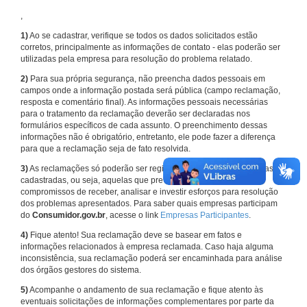
,
1)
Ao se cadastrar, verifique se todos os dados solicitados estão
corretos, principalmente as informações de contato - elas poderão ser
utilizadas pela empresa para resolução do problema relatado.
2)
Para sua própria segurança, não preencha dados pessoais em
campos onde a informação postada será pública (campo reclamação,
resposta e comentário final). As informações pessoais necessárias
para o tratamento da reclamação deverão ser declaradas nos
formulários específicos de cada assunto. O preenchimento dessas
informações não é obrigatório, entretanto, ele pode fazer a diferença
para que a reclamação seja de fato resolvida.
3)
As reclamações só poderão ser registradas em face de empresas
cadastradas, ou seja, aquelas que previamente assumiram
compromissos de receber, analisar e investir esforços para resolução
dos problemas apresentados. Para saber quais empresas participam
do
Consumidor.gov.br
, acesse o link
Empresas Participantes
.
4)
Fique atento! Sua reclamação deve se basear em fatos e
informações relacionados à empresa reclamada. Caso haja alguma
inconsistência, sua reclamação poderá ser encaminhada para análise
dos órgãos gestores do sistema.
5)
Acompanhe o andamento de sua reclamação e fique atento às
eventuais solicitações de informações complementares por parte da