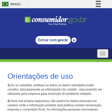
BRASIL
Simplifique!
Comunica BR
Participe
Acesso à informação
Entrar com
gov.br
Legislação
Canais
Toggle
naviga
Orientações de uso
1)
Ao se cadastrar, verifique se todos os dados solicitados estão
corretos, principalmente as informações de contato - elas poderão ser
utilizadas pela empresa para resolução do problema relatado.
2)
Para sua própria segurança, não preencha dados pessoais em
campos onde a informação postada será pública (campo reclamação,
resposta e comentário final). As informações pessoais necessárias