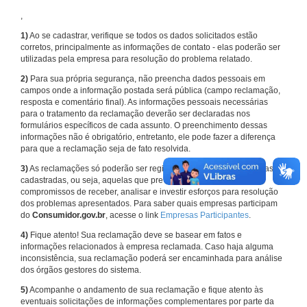
,
1)
Ao se cadastrar, verifique se todos os dados solicitados estão
corretos, principalmente as informações de contato - elas poderão ser
utilizadas pela empresa para resolução do problema relatado.
2)
Para sua própria segurança, não preencha dados pessoais em
campos onde a informação postada será pública (campo reclamação,
resposta e comentário final). As informações pessoais necessárias
para o tratamento da reclamação deverão ser declaradas nos
formulários específicos de cada assunto. O preenchimento dessas
informações não é obrigatório, entretanto, ele pode fazer a diferença
para que a reclamação seja de fato resolvida.
3)
As reclamações só poderão ser registradas em face de empresas
cadastradas, ou seja, aquelas que previamente assumiram
compromissos de receber, analisar e investir esforços para resolução
dos problemas apresentados. Para saber quais empresas participam
do
Consumidor.gov.br
, acesse o link
Empresas Participantes
.
4)
Fique atento! Sua reclamação deve se basear em fatos e
informações relacionados à empresa reclamada. Caso haja alguma
inconsistência, sua reclamação poderá ser encaminhada para análise
dos órgãos gestores do sistema.
5)
Acompanhe o andamento de sua reclamação e fique atento às
eventuais solicitações de informações complementares por parte da