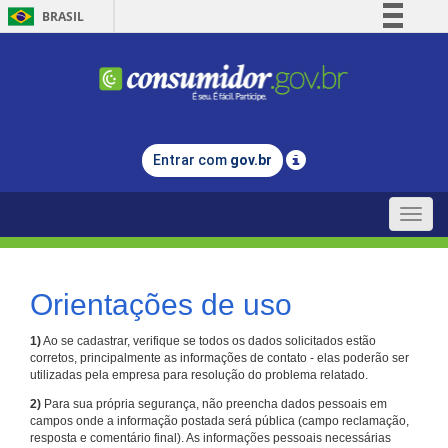
BRASIL
Simplifique!
Comunica BR
Participe
Acesso à informação
Entrar com
gov.br
Legislação
Canais
Toggle
naviga
Orientações de uso
1)
Ao se cadastrar, verifique se todos os dados solicitados estão
corretos, principalmente as informações de contato - elas poderão ser
utilizadas pela empresa para resolução do problema relatado.
2)
Para sua própria segurança, não preencha dados pessoais em
campos onde a informação postada será pública (campo reclamação,
resposta e comentário final). As informações pessoais necessárias