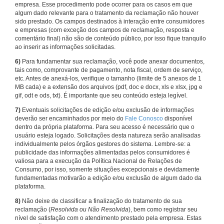
empresa. Esse procedimento pode ocorrer para os casos em que
algum dado relevante para o tratamento da reclamação não houver
sido prestado. Os campos destinados à interação entre consumidores
e empresas (com exceção dos campos de reclamação, resposta e
comentário final) não são de conteúdo público, por isso fique tranquilo
ao inserir as informações solicitadas.
6)
Para fundamentar sua reclamação, você pode anexar documentos,
tais como, comprovante de pagamento, nota fiscal, ordem de serviço,
etc. Antes de anexá-los, verifique o tamanho (limite de 5 anexos de 1
MB cada) e a extensão dos arquivos (pdf, doc e docx, xls e xlsx, jpg e
gif, odt e ods, txt). É importante que seu conteúdo esteja legível.
7)
Eventuais solicitações de edição e/ou exclusão de informações
deverão ser encaminhados por meio do
Fale Conosco
disponível
dentro da própria plataforma. Para seu acesso é necessário que o
usuário esteja logado. Solicitações desta natureza serão analisadas
individualmente pelos órgãos gestores do sistema. Lembre-se: a
publicidade das informações alimentadas pelos consumidores é
valiosa para a execução da Política Nacional de Relações de
Consumo, por isso, somente situações excepcionais e devidamente
fundamentadas motivarão a edição e/ou exclusão de algum dado da
plataforma.
8)
Não deixe de classificar a finalização do tratamento de sua
reclamação (
Resolvida ou Não Resolvida
), bem como registrar seu
nível de satisfação com o atendimento prestado pela empresa. Estas