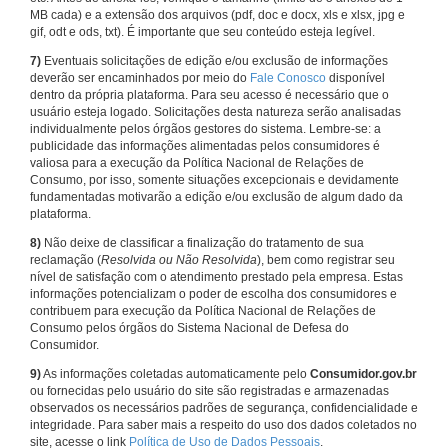
MB cada) e a extensão dos arquivos (pdf, doc e docx, xls e xlsx, jpg e
gif, odt e ods, txt). É importante que seu conteúdo esteja legível.
7)
Eventuais solicitações de edição e/ou exclusão de informações
deverão ser encaminhados por meio do
Fale Conosco
disponível
dentro da própria plataforma. Para seu acesso é necessário que o
usuário esteja logado. Solicitações desta natureza serão analisadas
individualmente pelos órgãos gestores do sistema. Lembre-se: a
publicidade das informações alimentadas pelos consumidores é
valiosa para a execução da Política Nacional de Relações de
Consumo, por isso, somente situações excepcionais e devidamente
fundamentadas motivarão a edição e/ou exclusão de algum dado da
plataforma.
8)
Não deixe de classificar a finalização do tratamento de sua
reclamação (
Resolvida ou Não Resolvida
), bem como registrar seu
nível de satisfação com o atendimento prestado pela empresa. Estas
informações potencializam o poder de escolha dos consumidores e
contribuem para execução da Política Nacional de Relações de
Consumo pelos órgãos do Sistema Nacional de Defesa do
Consumidor.
9)
As informações coletadas automaticamente pelo
Consumidor.gov.br
ou fornecidas pelo usuário do site são registradas e armazenadas
observados os necessários padrões de segurança, confidencialidade e
integridade. Para saber mais a respeito do uso dos dados coletados no
site, acesse o link
Política de Uso de Dados Pessoais
.