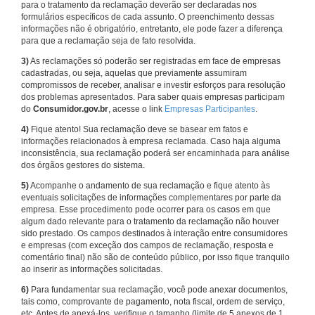
para o tratamento da reclamação deverão ser declaradas nos
formulários específicos de cada assunto. O preenchimento dessas
informações não é obrigatório, entretanto, ele pode fazer a diferença
para que a reclamação seja de fato resolvida.
3)
As reclamações só poderão ser registradas em face de empresas
cadastradas, ou seja, aquelas que previamente assumiram
compromissos de receber, analisar e investir esforços para resolução
dos problemas apresentados. Para saber quais empresas participam
do
Consumidor.gov.br
, acesse o link
Empresas Participantes
.
4)
Fique atento! Sua reclamação deve se basear em fatos e
informações relacionados à empresa reclamada. Caso haja alguma
inconsistência, sua reclamação poderá ser encaminhada para análise
dos órgãos gestores do sistema.
5)
Acompanhe o andamento de sua reclamação e fique atento às
eventuais solicitações de informações complementares por parte da
empresa. Esse procedimento pode ocorrer para os casos em que
algum dado relevante para o tratamento da reclamação não houver
sido prestado. Os campos destinados à interação entre consumidores
e empresas (com exceção dos campos de reclamação, resposta e
comentário final) não são de conteúdo público, por isso fique tranquilo
ao inserir as informações solicitadas.
6)
Para fundamentar sua reclamação, você pode anexar documentos,
tais como, comprovante de pagamento, nota fiscal, ordem de serviço,
etc. Antes de anexá-los, verifique o tamanho (limite de 5 anexos de 1