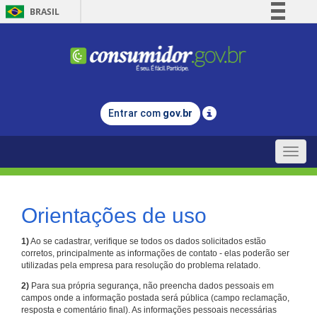
BRASIL
Simplifique!
Comunica BR
Participe
Acesso à informação
Entrar com
gov.br
Legislação
Canais
Toggle
naviga
Orientações de uso
1)
Ao se cadastrar, verifique se todos os dados solicitados estão
corretos, principalmente as informações de contato - elas poderão ser
utilizadas pela empresa para resolução do problema relatado.
2)
Para sua própria segurança, não preencha dados pessoais em
campos onde a informação postada será pública (campo reclamação,
resposta e comentário final). As informações pessoais necessárias