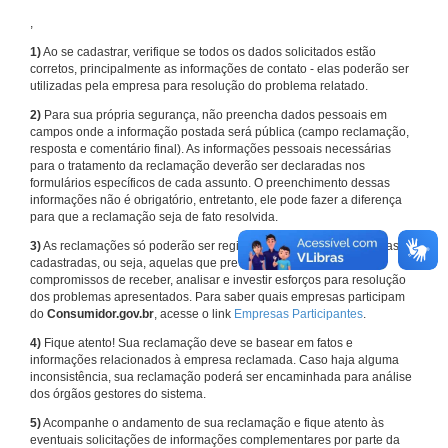
,
1)
Ao se cadastrar, verifique se todos os dados solicitados estão
corretos, principalmente as informações de contato - elas poderão ser
utilizadas pela empresa para resolução do problema relatado.
2)
Para sua própria segurança, não preencha dados pessoais em
campos onde a informação postada será pública (campo reclamação,
resposta e comentário final). As informações pessoais necessárias
para o tratamento da reclamação deverão ser declaradas nos
formulários específicos de cada assunto. O preenchimento dessas
informações não é obrigatório, entretanto, ele pode fazer a diferença
para que a reclamação seja de fato resolvida.
3)
As reclamações só poderão ser registradas em face de empresas
cadastradas, ou seja, aquelas que previamente assumiram
compromissos de receber, analisar e investir esforços para resolução
dos problemas apresentados. Para saber quais empresas participam
do
Consumidor.gov.br
, acesse o link
Empresas Participantes
.
4)
Fique atento! Sua reclamação deve se basear em fatos e
informações relacionados à empresa reclamada. Caso haja alguma
inconsistência, sua reclamação poderá ser encaminhada para análise
dos órgãos gestores do sistema.
5)
Acompanhe o andamento de sua reclamação e fique atento às
eventuais solicitações de informações complementares por parte da