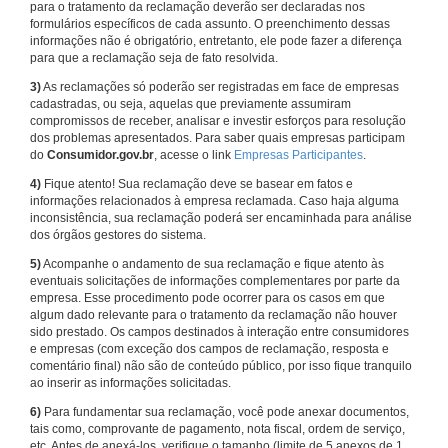
para o tratamento da reclamação deverão ser declaradas nos
formulários específicos de cada assunto. O preenchimento dessas
informações não é obrigatório, entretanto, ele pode fazer a diferença
para que a reclamação seja de fato resolvida.
3)
As reclamações só poderão ser registradas em face de empresas
cadastradas, ou seja, aquelas que previamente assumiram
compromissos de receber, analisar e investir esforços para resolução
dos problemas apresentados. Para saber quais empresas participam
do
Consumidor.gov.br
, acesse o link
Empresas Participantes
.
4)
Fique atento! Sua reclamação deve se basear em fatos e
informações relacionados à empresa reclamada. Caso haja alguma
inconsistência, sua reclamação poderá ser encaminhada para análise
dos órgãos gestores do sistema.
5)
Acompanhe o andamento de sua reclamação e fique atento às
eventuais solicitações de informações complementares por parte da
empresa. Esse procedimento pode ocorrer para os casos em que
algum dado relevante para o tratamento da reclamação não houver
sido prestado. Os campos destinados à interação entre consumidores
e empresas (com exceção dos campos de reclamação, resposta e
comentário final) não são de conteúdo público, por isso fique tranquilo
ao inserir as informações solicitadas.
6)
Para fundamentar sua reclamação, você pode anexar documentos,
tais como, comprovante de pagamento, nota fiscal, ordem de serviço,
etc. Antes de anexá-los, verifique o tamanho (limite de 5 anexos de 1