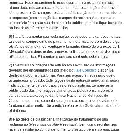
empresa. Esse procedimento pode ocorrer para os casos em que
algum dado relevante para o tratamento da reclamação não houver
sido prestado. Os campos destinados à interação entre consumidores
e empresas (com exceção dos campos de reclamação, resposta e
comentário final) não são de conteúdo público, por isso fique tranquilo
ao inserir as informações solicitadas.
6)
Para fundamentar sua reclamação, você pode anexar documentos,
tais como, comprovante de pagamento, nota fiscal, ordem de serviço,
etc. Antes de anexá-los, verifique o tamanho (limite de 5 anexos de 1
MB cada) e a extensão dos arquivos (pdf, doc e docx, xls e xlsx, jpg e
gif, odt e ods, txt). É importante que seu conteúdo esteja legível.
7)
Eventuais solicitações de edição e/ou exclusão de informações
deverão ser encaminhados por meio do
Fale Conosco
disponível
dentro da própria plataforma. Para seu acesso é necessário que o
usuário esteja logado. Solicitações desta natureza serão analisadas
individualmente pelos órgãos gestores do sistema. Lembre-se: a
publicidade das informações alimentadas pelos consumidores é
valiosa para a execução da Política Nacional de Relações de
Consumo, por isso, somente situações excepcionais e devidamente
fundamentadas motivarão a edição e/ou exclusão de algum dado da
plataforma.
8)
Não deixe de classificar a finalização do tratamento de sua
reclamação (
Resolvida ou Não Resolvida
), bem como registrar seu
nível de satisfação com o atendimento prestado pela empresa. Estas