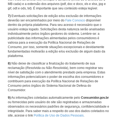
MB cada) e a extensão dos arquivos (pdf, doc e docx, xls e xlsx, jpg e
gif, odt e ods, txt). É importante que seu conteúdo esteja legível.
7)
Eventuais solicitações de edição e/ou exclusão de informações
deverão ser encaminhados por meio do
Fale Conosco
disponível
dentro da própria plataforma. Para seu acesso é necessário que o
usuário esteja logado. Solicitações desta natureza serão analisadas
individualmente pelos órgãos gestores do sistema. Lembre-se: a
publicidade das informações alimentadas pelos consumidores é
valiosa para a execução da Política Nacional de Relações de
Consumo, por isso, somente situações excepcionais e devidamente
fundamentadas motivarão a edição e/ou exclusão de algum dado da
plataforma.
8)
Não deixe de classificar a finalização do tratamento de sua
reclamação (
Resolvida ou Não Resolvida
), bem como registrar seu
nível de satisfação com o atendimento prestado pela empresa. Estas
informações potencializam o poder de escolha dos consumidores e
contribuem para execução da Política Nacional de Relações de
Consumo pelos órgãos do Sistema Nacional de Defesa do
Consumidor.
9)
As informações coletadas automaticamente pelo
Consumidor.gov.br
ou fornecidas pelo usuário do site são registradas e armazenadas
observados os necessários padrões de segurança, confidencialidade e
integridade. Para saber mais a respeito do uso dos dados coletados no
site, acesse o link
Política de Uso de Dados Pessoais
.