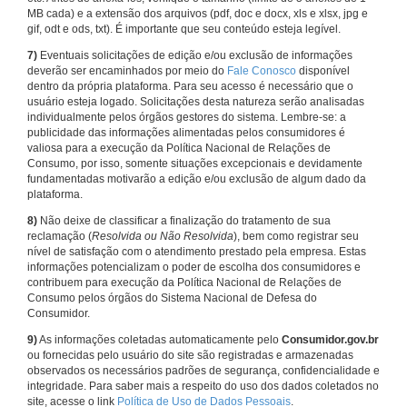
MB cada) e a extensão dos arquivos (pdf, doc e docx, xls e xlsx, jpg e
gif, odt e ods, txt). É importante que seu conteúdo esteja legível.
7)
Eventuais solicitações de edição e/ou exclusão de informações
deverão ser encaminhados por meio do
Fale Conosco
disponível
dentro da própria plataforma. Para seu acesso é necessário que o
usuário esteja logado. Solicitações desta natureza serão analisadas
individualmente pelos órgãos gestores do sistema. Lembre-se: a
publicidade das informações alimentadas pelos consumidores é
valiosa para a execução da Política Nacional de Relações de
Consumo, por isso, somente situações excepcionais e devidamente
fundamentadas motivarão a edição e/ou exclusão de algum dado da
plataforma.
8)
Não deixe de classificar a finalização do tratamento de sua
reclamação (
Resolvida ou Não Resolvida
), bem como registrar seu
nível de satisfação com o atendimento prestado pela empresa. Estas
informações potencializam o poder de escolha dos consumidores e
contribuem para execução da Política Nacional de Relações de
Consumo pelos órgãos do Sistema Nacional de Defesa do
Consumidor.
9)
As informações coletadas automaticamente pelo
Consumidor.gov.br
ou fornecidas pelo usuário do site são registradas e armazenadas
observados os necessários padrões de segurança, confidencialidade e
integridade. Para saber mais a respeito do uso dos dados coletados no
site, acesse o link
Política de Uso de Dados Pessoais
.