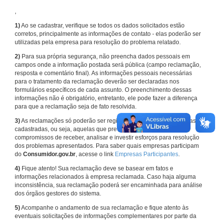
,
1)
Ao se cadastrar, verifique se todos os dados solicitados estão
corretos, principalmente as informações de contato - elas poderão ser
utilizadas pela empresa para resolução do problema relatado.
2)
Para sua própria segurança, não preencha dados pessoais em
campos onde a informação postada será pública (campo reclamação,
resposta e comentário final). As informações pessoais necessárias
para o tratamento da reclamação deverão ser declaradas nos
formulários específicos de cada assunto. O preenchimento dessas
informações não é obrigatório, entretanto, ele pode fazer a diferença
para que a reclamação seja de fato resolvida.
3)
As reclamações só poderão ser registradas em face de empresas
cadastradas, ou seja, aquelas que previamente assumiram
compromissos de receber, analisar e investir esforços para resolução
dos problemas apresentados. Para saber quais empresas participam
do
Consumidor.gov.br
, acesse o link
Empresas Participantes
.
4)
Fique atento! Sua reclamação deve se basear em fatos e
informações relacionados à empresa reclamada. Caso haja alguma
inconsistência, sua reclamação poderá ser encaminhada para análise
dos órgãos gestores do sistema.
5)
Acompanhe o andamento de sua reclamação e fique atento às
eventuais solicitações de informações complementares por parte da