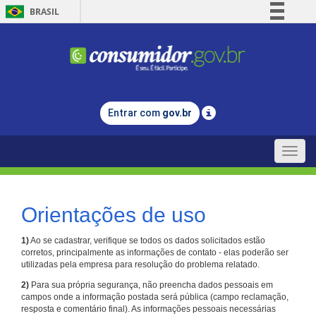
BRASIL
Simplifique!
Comunica BR
Participe
Acesso à informação
Entrar com
gov.br
Legislação
Canais
Toggle
naviga
Orientações de uso
1)
Ao se cadastrar, verifique se todos os dados solicitados estão
corretos, principalmente as informações de contato - elas poderão ser
utilizadas pela empresa para resolução do problema relatado.
2)
Para sua própria segurança, não preencha dados pessoais em
campos onde a informação postada será pública (campo reclamação,
resposta e comentário final). As informações pessoais necessárias