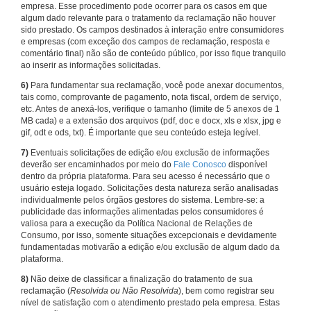
empresa. Esse procedimento pode ocorrer para os casos em que
algum dado relevante para o tratamento da reclamação não houver
sido prestado. Os campos destinados à interação entre consumidores
e empresas (com exceção dos campos de reclamação, resposta e
comentário final) não são de conteúdo público, por isso fique tranquilo
ao inserir as informações solicitadas.
6)
Para fundamentar sua reclamação, você pode anexar documentos,
tais como, comprovante de pagamento, nota fiscal, ordem de serviço,
etc. Antes de anexá-los, verifique o tamanho (limite de 5 anexos de 1
MB cada) e a extensão dos arquivos (pdf, doc e docx, xls e xlsx, jpg e
gif, odt e ods, txt). É importante que seu conteúdo esteja legível.
7)
Eventuais solicitações de edição e/ou exclusão de informações
deverão ser encaminhados por meio do
Fale Conosco
disponível
dentro da própria plataforma. Para seu acesso é necessário que o
usuário esteja logado. Solicitações desta natureza serão analisadas
individualmente pelos órgãos gestores do sistema. Lembre-se: a
publicidade das informações alimentadas pelos consumidores é
valiosa para a execução da Política Nacional de Relações de
Consumo, por isso, somente situações excepcionais e devidamente
fundamentadas motivarão a edição e/ou exclusão de algum dado da
plataforma.
8)
Não deixe de classificar a finalização do tratamento de sua
reclamação (
Resolvida ou Não Resolvida
), bem como registrar seu
nível de satisfação com o atendimento prestado pela empresa. Estas