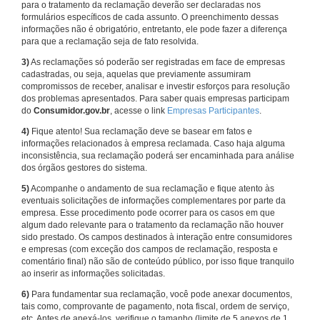
para o tratamento da reclamação deverão ser declaradas nos
formulários específicos de cada assunto. O preenchimento dessas
informações não é obrigatório, entretanto, ele pode fazer a diferença
para que a reclamação seja de fato resolvida.
3)
As reclamações só poderão ser registradas em face de empresas
cadastradas, ou seja, aquelas que previamente assumiram
compromissos de receber, analisar e investir esforços para resolução
dos problemas apresentados. Para saber quais empresas participam
do
Consumidor.gov.br
, acesse o link
Empresas Participantes
.
4)
Fique atento! Sua reclamação deve se basear em fatos e
informações relacionados à empresa reclamada. Caso haja alguma
inconsistência, sua reclamação poderá ser encaminhada para análise
dos órgãos gestores do sistema.
5)
Acompanhe o andamento de sua reclamação e fique atento às
eventuais solicitações de informações complementares por parte da
empresa. Esse procedimento pode ocorrer para os casos em que
algum dado relevante para o tratamento da reclamação não houver
sido prestado. Os campos destinados à interação entre consumidores
e empresas (com exceção dos campos de reclamação, resposta e
comentário final) não são de conteúdo público, por isso fique tranquilo
ao inserir as informações solicitadas.
6)
Para fundamentar sua reclamação, você pode anexar documentos,
tais como, comprovante de pagamento, nota fiscal, ordem de serviço,
etc. Antes de anexá-los, verifique o tamanho (limite de 5 anexos de 1