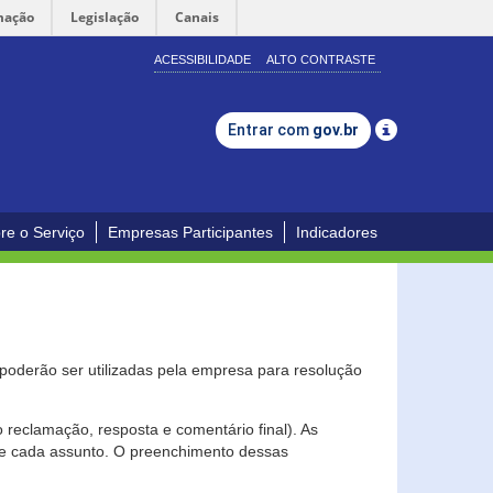
mação
Legislação
Canais
ACESSIBILIDADE
ALTO CONTRASTE
Entrar com
gov.br
re o Serviço
Empresas Participantes
Indicadores
s poderão ser utilizadas pela empresa para resolução
eclamação, resposta e comentário final). As
 de cada assunto. O preenchimento dessas