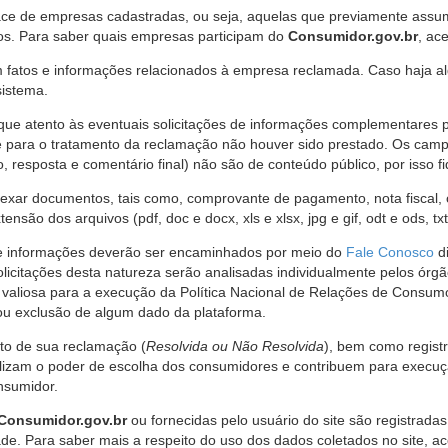
ce de empresas cadastradas, ou seja, aquelas que previamente assumi
os. Para saber quais empresas participam do
Consumidor.gov.br
, ac
 fatos e informações relacionados à empresa reclamada. Caso haja al
sistema.
e atento às eventuais solicitações de informações complementares 
 para o tratamento da reclamação não houver sido prestado. Os camp
sposta e comentário final) não são de conteúdo público, por isso fique
ar documentos, tais como, comprovante de pagamento, nota fiscal, ord
nsão dos arquivos (pdf, doc e docx, xls e xlsx, jpg e gif, odt e ods, tx
 de informações deverão ser encaminhados por meio do
Fale Conosco
di
olicitações desta natureza serão analisadas individualmente pelos órg
valiosa para a execução da Política Nacional de Relações de Consumo
u exclusão de algum dado da plataforma.
nto de sua reclamação (
Resolvida ou Não Resolvida
), bem como regist
alizam o poder de escolha dos consumidores e contribuem para execu
nsumidor.
Consumidor.gov.br
ou fornecidas pelo usuário do site são registrad
de. Para saber mais a respeito do uso dos dados coletados no site, ac