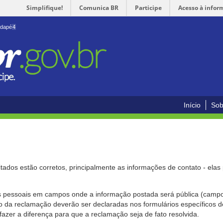
Simplifique!
Comunica BR
Participe
Acesso à infor
odapé
4
Início
Sob
citados estão corretos, principalmente as informações de contato - ela
pessoais em campos onde a informação postada será pública (campo r
o da reclamação deverão ser declaradas nos formulários específicos
fazer a diferença para que a reclamação seja de fato resolvida.