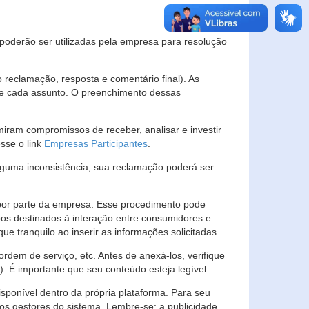
s poderão ser utilizadas pela empresa para resolução
eclamação, resposta e comentário final). As
 de cada assunto. O preenchimento dessas
ram compromissos de receber, analisar e investir
esse o link
Empresas Participantes
.
guma inconsistência, sua reclamação poderá ser
por parte da empresa. Esse procedimento pode
os destinados à interação entre consumidores e
 tranquilo ao inserir as informações solicitadas.
em de serviço, etc. Antes de anexá-los, verifique
t). É importante que seu conteúdo esteja legível.
sponível dentro da própria plataforma. Para seu
ãos gestores do sistema. Lembre-se: a publicidade