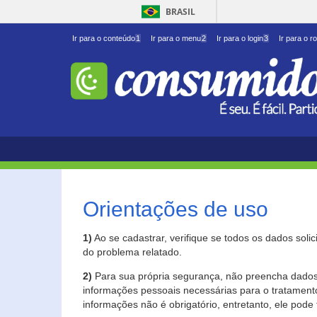
BRASIL
Ir para o conteúdo
1
Ir para o menu
2
Ir para o login
3
Ir para o r
Orientações de uso
1)
Ao se cadastrar, verifique se todos os dados soli
do problema relatado.
2)
Para sua própria segurança, não preencha dados 
informações pessoais necessárias para o tratament
informações não é obrigatório, entretanto, ele pode 