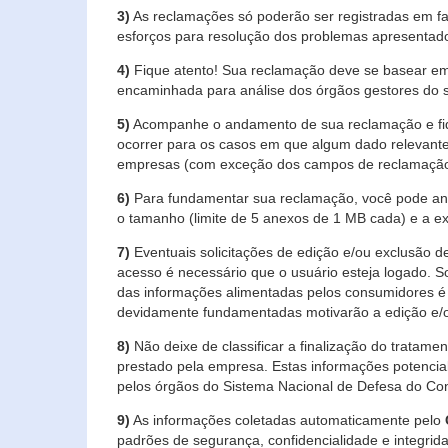
3)
As reclamações só poderão ser registradas em fa
esforços para resolução dos problemas apresentad
4)
Fique atento! Sua reclamação deve se basear em
encaminhada para análise dos órgãos gestores do 
5)
Acompanhe o andamento de sua reclamação e fiqu
ocorrer para os casos em que algum dado relevante
empresas (com exceção dos campos de reclamação, re
6)
Para fundamentar sua reclamação, você pode anex
o tamanho (limite de 5 anexos de 1 MB cada) e a exte
7)
Eventuais solicitações de edição e/ou exclusão
acesso é necessário que o usuário esteja logado. S
das informações alimentadas pelos consumidores é 
devidamente fundamentadas motivarão a edição e/o
8)
Não deixe de classificar a finalização do tratame
prestado pela empresa. Estas informações potenci
pelos órgãos do Sistema Nacional de Defesa do Co
9)
As informações coletadas automaticamente pelo
padrões de segurança, confidencialidade e integrida