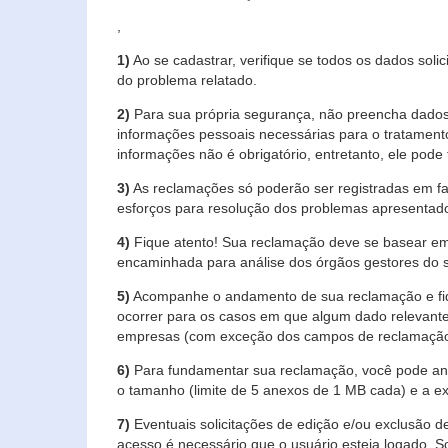
,
1)
Ao se cadastrar, verifique se todos os dados soli
do problema relatado.
2)
Para sua própria segurança, não preencha dados 
informações pessoais necessárias para o tratament
informações não é obrigatório, entretanto, ele pode 
3)
As reclamações só poderão ser registradas em fa
esforços para resolução dos problemas apresentad
4)
Fique atento! Sua reclamação deve se basear em
encaminhada para análise dos órgãos gestores do 
5)
Acompanhe o andamento de sua reclamação e fiqu
ocorrer para os casos em que algum dado relevante
empresas (com exceção dos campos de reclamação, re
6)
Para fundamentar sua reclamação, você pode anex
o tamanho (limite de 5 anexos de 1 MB cada) e a exte
7)
Eventuais solicitações de edição e/ou exclusão
acesso é necessário que o usuário esteja logado. S