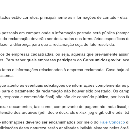
citados estão corretos, principalmente as informações de contato - ela
pessoais em campos onde a informação postada será pública (campo r
o da reclamação deverão ser declaradas nos formulários específicos
fazer a diferença para que a reclamação seja de fato resolvida.
ce de empresas cadastradas, ou seja, aquelas que previamente assumi
os. Para saber quais empresas participam do
Consumidor.gov.br
, ac
 fatos e informações relacionados à empresa reclamada. Caso haja al
sistema.
e atento às eventuais solicitações de informações complementares 
 para o tratamento da reclamação não houver sido prestado. Os camp
sposta e comentário final) não são de conteúdo público, por isso fique
ar documentos, tais como, comprovante de pagamento, nota fiscal, ord
nsão dos arquivos (pdf, doc e docx, xls e xlsx, jpg e gif, odt e ods, tx
 de informações deverão ser encaminhados por meio do
Fale Conosco
di
olicitações desta natureza serão analisadas individualmente pelos órg