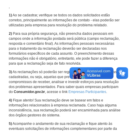
,
1)
Ao se cadastrar, verifique se todos os dados solicitados estão
corretos, principalmente as informações de contato - elas poderão ser
utilizadas pela empresa para resolução do problema relatado.
2)
Para sua própria segurança, não preencha dados pessoais em
campos onde a informação postada será pública (campo reclamação,
resposta e comentário final). As informações pessoais necessárias
para o tratamento da reclamação deverão ser declaradas nos
formulários específicos de cada assunto. O preenchimento dessas
informações não é obrigatório, entretanto, ele pode fazer a diferença
para que a reclamação seja de fato resolvida.
3)
As reclamações só poderão ser registradas em face de empresas
cadastradas, ou seja, aquelas que previamente assumiram
compromissos de receber, analisar e investir esforços para resolução
dos problemas apresentados. Para saber quais empresas participam
do
Consumidor.gov.br
, acesse o link
Empresas Participantes
.
4)
Fique atento! Sua reclamação deve se basear em fatos e
informações relacionados à empresa reclamada. Caso haja alguma
inconsistência, sua reclamação poderá ser encaminhada para análise
dos órgãos gestores do sistema.
5)
Acompanhe o andamento de sua reclamação e fique atento às
eventuais solicitações de informações complementares por parte da