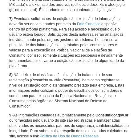
MB cada) e a extensão dos arquivos (pdf, doc e docx, xls e xlsx, jpg e
gif, odt e ods, txt). É importante que seu conteúdo esteja legível.
7)
Eventuais solicitações de edição e/ou exclusão de informações
deverão ser encaminhados por meio do
Fale Conosco
disponível
dentro da própria plataforma. Para seu acesso é necessário que o
usuário esteja logado. Solicitações desta natureza serão analisadas
individualmente pelos órgãos gestores do sistema. Lembre-se: a
publicidade das informações alimentadas pelos consumidores é
valiosa para a execução da Política Nacional de Relações de
Consumo, por isso, somente situações excepcionais e devidamente
fundamentadas motivarão a edição e/ou exclusão de algum dado da
plataforma.
8)
Não deixe de classificar a finalização do tratamento de sua
reclamação (
Resolvida ou Não Resolvida
), bem como registrar seu
nível de satisfação com o atendimento prestado pela empresa. Estas
informações potencializam o poder de escolha dos consumidores e
contribuem para execução da Política Nacional de Relações de
Consumo pelos órgãos do Sistema Nacional de Defesa do
Consumidor.
9)
As informações coletadas automaticamente pelo
Consumidor.gov.br
ou fornecidas pelo usuário do site são registradas e armazenadas
observados os necessários padrões de segurança, confidencialidade e
integridade. Para saber mais a respeito do uso dos dados coletados no
site, acesse o link
Política de Uso de Dados Pessoais
.