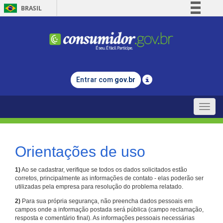
BRASIL
Simplifique!
Comunica BR
Participe
Acesso à informação
Entrar com
gov.br
Legislação
Canais
Toggle
naviga
Orientações de uso
1)
Ao se cadastrar, verifique se todos os dados solicitados estão
corretos, principalmente as informações de contato - elas poderão ser
utilizadas pela empresa para resolução do problema relatado.
2)
Para sua própria segurança, não preencha dados pessoais em
campos onde a informação postada será pública (campo reclamação,
resposta e comentário final). As informações pessoais necessárias