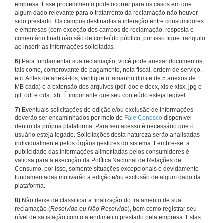
empresa. Esse procedimento pode ocorrer para os casos em que
algum dado relevante para o tratamento da reclamação não houver
sido prestado. Os campos destinados à interação entre consumidores
e empresas (com exceção dos campos de reclamação, resposta e
comentário final) não são de conteúdo público, por isso fique tranquilo
ao inserir as informações solicitadas.
6)
Para fundamentar sua reclamação, você pode anexar documentos,
tais como, comprovante de pagamento, nota fiscal, ordem de serviço,
etc. Antes de anexá-los, verifique o tamanho (limite de 5 anexos de 1
MB cada) e a extensão dos arquivos (pdf, doc e docx, xls e xlsx, jpg e
gif, odt e ods, txt). É importante que seu conteúdo esteja legível.
7)
Eventuais solicitações de edição e/ou exclusão de informações
deverão ser encaminhados por meio do
Fale Conosco
disponível
dentro da própria plataforma. Para seu acesso é necessário que o
usuário esteja logado. Solicitações desta natureza serão analisadas
individualmente pelos órgãos gestores do sistema. Lembre-se: a
publicidade das informações alimentadas pelos consumidores é
valiosa para a execução da Política Nacional de Relações de
Consumo, por isso, somente situações excepcionais e devidamente
fundamentadas motivarão a edição e/ou exclusão de algum dado da
plataforma.
8)
Não deixe de classificar a finalização do tratamento de sua
reclamação (
Resolvida ou Não Resolvida
), bem como registrar seu
nível de satisfação com o atendimento prestado pela empresa. Estas