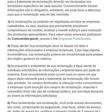
para o tratamento da reclamação deverão ser declaradas nos
formulários específicos de cada assunto. O preenchimento dessas
informações não é obrigatório, entretanto, ele pode fazer a diferença
para que a reclamação seja de fato resolvida.
3)
As reclamações só poderão ser registradas em face de empresas
cadastradas, ou seja, aquelas que previamente assumiram
compromissos de receber, analisar e investir esforços para resolução
dos problemas apresentados. Para saber quais empresas participam
do
Consumidor.gov.br
, acesse o link
Empresas Participantes
.
4)
Fique atento! Sua reclamação deve se basear em fatos e
informações relacionados à empresa reclamada. Caso haja alguma
inconsistência, sua reclamação poderá ser encaminhada para análise
dos órgãos gestores do sistema.
5)
Acompanhe o andamento de sua reclamação e fique atento às
eventuais solicitações de informações complementares por parte da
empresa. Esse procedimento pode ocorrer para os casos em que
algum dado relevante para o tratamento da reclamação não houver
sido prestado. Os campos destinados à interação entre consumidores
e empresas (com exceção dos campos de reclamação, resposta e
comentário final) não são de conteúdo público, por isso fique tranquilo
ao inserir as informações solicitadas.
6)
Para fundamentar sua reclamação, você pode anexar documentos,
tais como, comprovante de pagamento, nota fiscal, ordem de serviço,
etc. Antes de anexá-los, verifique o tamanho (limite de 5 anexos de 1