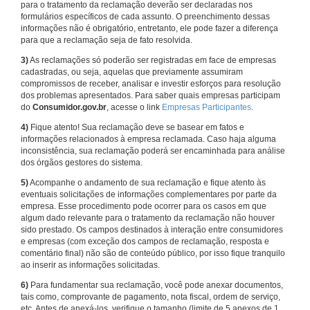
para o tratamento da reclamação deverão ser declaradas nos
formulários específicos de cada assunto. O preenchimento dessas
informações não é obrigatório, entretanto, ele pode fazer a diferença
para que a reclamação seja de fato resolvida.
3)
As reclamações só poderão ser registradas em face de empresas
cadastradas, ou seja, aquelas que previamente assumiram
compromissos de receber, analisar e investir esforços para resolução
dos problemas apresentados. Para saber quais empresas participam
do
Consumidor.gov.br
, acesse o link
Empresas Participantes
.
4)
Fique atento! Sua reclamação deve se basear em fatos e
informações relacionados à empresa reclamada. Caso haja alguma
inconsistência, sua reclamação poderá ser encaminhada para análise
dos órgãos gestores do sistema.
5)
Acompanhe o andamento de sua reclamação e fique atento às
eventuais solicitações de informações complementares por parte da
empresa. Esse procedimento pode ocorrer para os casos em que
algum dado relevante para o tratamento da reclamação não houver
sido prestado. Os campos destinados à interação entre consumidores
e empresas (com exceção dos campos de reclamação, resposta e
comentário final) não são de conteúdo público, por isso fique tranquilo
ao inserir as informações solicitadas.
6)
Para fundamentar sua reclamação, você pode anexar documentos,
tais como, comprovante de pagamento, nota fiscal, ordem de serviço,
etc. Antes de anexá-los, verifique o tamanho (limite de 5 anexos de 1