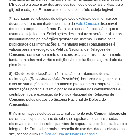
MB cada) e a extensão dos arquivos (pdf, doc e docx, xls e xlsx, jpg e
gif, odt e ods, txt). É importante que seu conteúdo esteja legível.
7)
Eventuais solicitações de edição e/ou exclusão de informações
deverão ser encaminhados por meio do
Fale Conosco
disponível
dentro da própria plataforma. Para seu acesso é necessário que o
usuário esteja logado. Solicitações desta natureza serão analisadas
individualmente pelos órgãos gestores do sistema. Lembre-se: a
publicidade das informações alimentadas pelos consumidores é
valiosa para a execução da Política Nacional de Relações de
Consumo, por isso, somente situações excepcionais e devidamente
fundamentadas motivarão a edição e/ou exclusão de algum dado da
plataforma.
8)
Não deixe de classificar a finalização do tratamento de sua
reclamação (
Resolvida ou Não Resolvida
), bem como registrar seu
nível de satisfação com o atendimento prestado pela empresa. Estas
informações potencializam o poder de escolha dos consumidores e
contribuem para execução da Política Nacional de Relações de
Consumo pelos órgãos do Sistema Nacional de Defesa do
Consumidor.
9)
As informações coletadas automaticamente pelo
Consumidor.gov.br
ou fornecidas pelo usuário do site são registradas e armazenadas
observados os necessários padrões de segurança, confidencialidade e
integridade. Para saber mais a respeito do uso dos dados coletados no
site, acesse o link
Política de Uso de Dados Pessoais
.