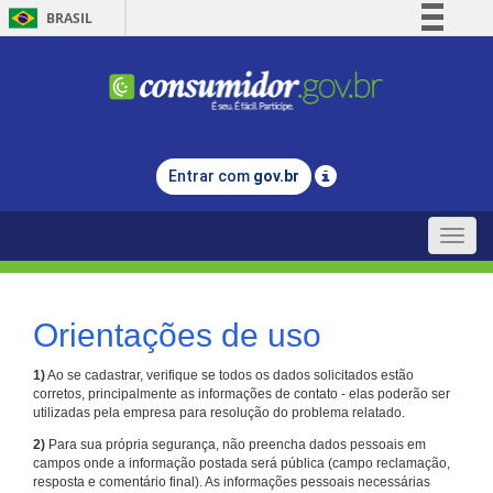
BRASIL
Simplifique!
Comunica BR
Participe
Acesso à informação
Entrar com
gov.br
Legislação
Canais
Toggle
naviga
Orientações de uso
1)
Ao se cadastrar, verifique se todos os dados solicitados estão
corretos, principalmente as informações de contato - elas poderão ser
utilizadas pela empresa para resolução do problema relatado.
2)
Para sua própria segurança, não preencha dados pessoais em
campos onde a informação postada será pública (campo reclamação,
resposta e comentário final). As informações pessoais necessárias