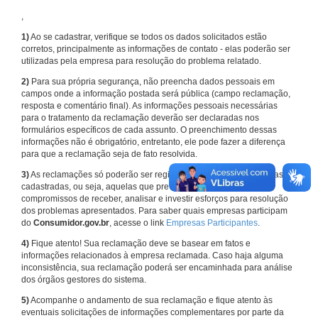
,
1)
Ao se cadastrar, verifique se todos os dados solicitados estão
corretos, principalmente as informações de contato - elas poderão ser
utilizadas pela empresa para resolução do problema relatado.
2)
Para sua própria segurança, não preencha dados pessoais em
campos onde a informação postada será pública (campo reclamação,
resposta e comentário final). As informações pessoais necessárias
para o tratamento da reclamação deverão ser declaradas nos
formulários específicos de cada assunto. O preenchimento dessas
informações não é obrigatório, entretanto, ele pode fazer a diferença
para que a reclamação seja de fato resolvida.
3)
As reclamações só poderão ser registradas em face de empresas
cadastradas, ou seja, aquelas que previamente assumiram
compromissos de receber, analisar e investir esforços para resolução
dos problemas apresentados. Para saber quais empresas participam
do
Consumidor.gov.br
, acesse o link
Empresas Participantes
.
4)
Fique atento! Sua reclamação deve se basear em fatos e
informações relacionados à empresa reclamada. Caso haja alguma
inconsistência, sua reclamação poderá ser encaminhada para análise
dos órgãos gestores do sistema.
5)
Acompanhe o andamento de sua reclamação e fique atento às
eventuais solicitações de informações complementares por parte da