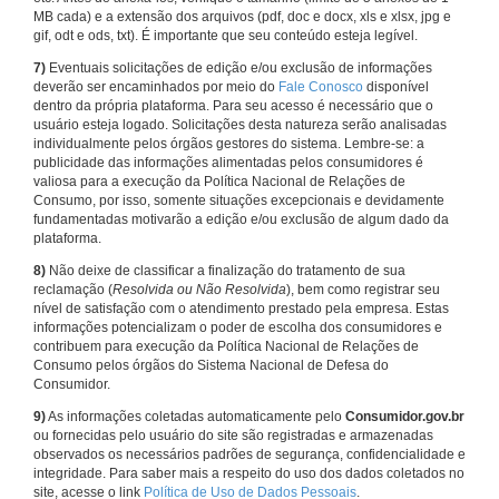
MB cada) e a extensão dos arquivos (pdf, doc e docx, xls e xlsx, jpg e
gif, odt e ods, txt). É importante que seu conteúdo esteja legível.
7)
Eventuais solicitações de edição e/ou exclusão de informações
deverão ser encaminhados por meio do
Fale Conosco
disponível
dentro da própria plataforma. Para seu acesso é necessário que o
usuário esteja logado. Solicitações desta natureza serão analisadas
individualmente pelos órgãos gestores do sistema. Lembre-se: a
publicidade das informações alimentadas pelos consumidores é
valiosa para a execução da Política Nacional de Relações de
Consumo, por isso, somente situações excepcionais e devidamente
fundamentadas motivarão a edição e/ou exclusão de algum dado da
plataforma.
8)
Não deixe de classificar a finalização do tratamento de sua
reclamação (
Resolvida ou Não Resolvida
), bem como registrar seu
nível de satisfação com o atendimento prestado pela empresa. Estas
informações potencializam o poder de escolha dos consumidores e
contribuem para execução da Política Nacional de Relações de
Consumo pelos órgãos do Sistema Nacional de Defesa do
Consumidor.
9)
As informações coletadas automaticamente pelo
Consumidor.gov.br
ou fornecidas pelo usuário do site são registradas e armazenadas
observados os necessários padrões de segurança, confidencialidade e
integridade. Para saber mais a respeito do uso dos dados coletados no
site, acesse o link
Política de Uso de Dados Pessoais
.