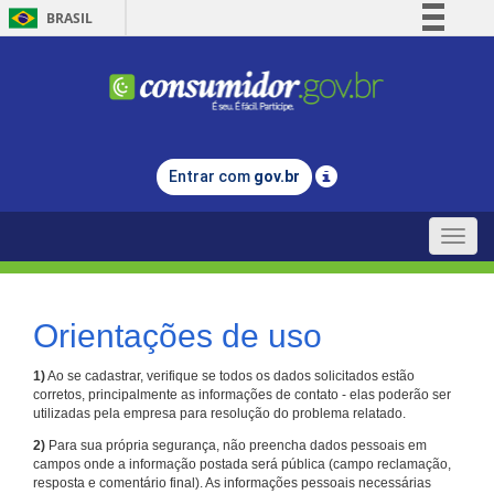
BRASIL
Simplifique!
Comunica BR
Participe
Acesso à informação
Entrar com
gov.br
Legislação
Canais
Toggle
naviga
Orientações de uso
1)
Ao se cadastrar, verifique se todos os dados solicitados estão
corretos, principalmente as informações de contato - elas poderão ser
utilizadas pela empresa para resolução do problema relatado.
2)
Para sua própria segurança, não preencha dados pessoais em
campos onde a informação postada será pública (campo reclamação,
resposta e comentário final). As informações pessoais necessárias