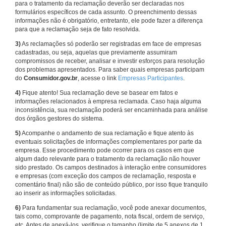
para o tratamento da reclamação deverão ser declaradas nos
formulários específicos de cada assunto. O preenchimento dessas
informações não é obrigatório, entretanto, ele pode fazer a diferença
para que a reclamação seja de fato resolvida.
3)
As reclamações só poderão ser registradas em face de empresas
cadastradas, ou seja, aquelas que previamente assumiram
compromissos de receber, analisar e investir esforços para resolução
dos problemas apresentados. Para saber quais empresas participam
do
Consumidor.gov.br
, acesse o link
Empresas Participantes
.
4)
Fique atento! Sua reclamação deve se basear em fatos e
informações relacionados à empresa reclamada. Caso haja alguma
inconsistência, sua reclamação poderá ser encaminhada para análise
dos órgãos gestores do sistema.
5)
Acompanhe o andamento de sua reclamação e fique atento às
eventuais solicitações de informações complementares por parte da
empresa. Esse procedimento pode ocorrer para os casos em que
algum dado relevante para o tratamento da reclamação não houver
sido prestado. Os campos destinados à interação entre consumidores
e empresas (com exceção dos campos de reclamação, resposta e
comentário final) não são de conteúdo público, por isso fique tranquilo
ao inserir as informações solicitadas.
6)
Para fundamentar sua reclamação, você pode anexar documentos,
tais como, comprovante de pagamento, nota fiscal, ordem de serviço,
etc. Antes de anexá-los, verifique o tamanho (limite de 5 anexos de 1