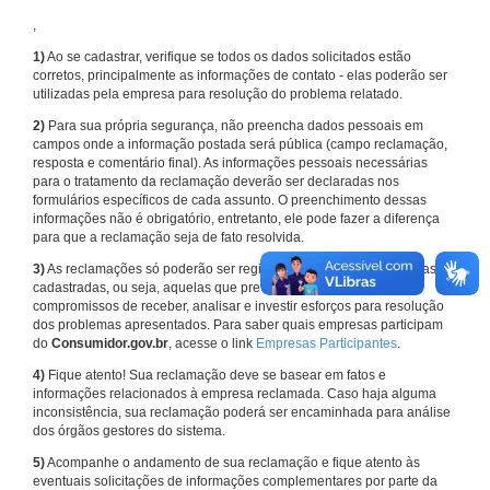
,
1)
Ao se cadastrar, verifique se todos os dados solicitados estão
corretos, principalmente as informações de contato - elas poderão ser
utilizadas pela empresa para resolução do problema relatado.
2)
Para sua própria segurança, não preencha dados pessoais em
campos onde a informação postada será pública (campo reclamação,
resposta e comentário final). As informações pessoais necessárias
para o tratamento da reclamação deverão ser declaradas nos
formulários específicos de cada assunto. O preenchimento dessas
informações não é obrigatório, entretanto, ele pode fazer a diferença
para que a reclamação seja de fato resolvida.
3)
As reclamações só poderão ser registradas em face de empresas
cadastradas, ou seja, aquelas que previamente assumiram
compromissos de receber, analisar e investir esforços para resolução
dos problemas apresentados. Para saber quais empresas participam
do
Consumidor.gov.br
, acesse o link
Empresas Participantes
.
4)
Fique atento! Sua reclamação deve se basear em fatos e
informações relacionados à empresa reclamada. Caso haja alguma
inconsistência, sua reclamação poderá ser encaminhada para análise
dos órgãos gestores do sistema.
5)
Acompanhe o andamento de sua reclamação e fique atento às
eventuais solicitações de informações complementares por parte da