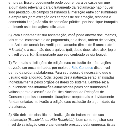
empresa. Esse procedimento pode ocorrer para os casos em que
algum dado relevante para o tratamento da reclamação não houver
sido prestado. Os campos destinados à interação entre consumidores
e empresas (com exceção dos campos de reclamação, resposta e
comentário final) não são de conteúdo público, por isso fique tranquilo
ao inserir as informações solicitadas.
6)
Para fundamentar sua reclamação, você pode anexar documentos,
tais como, comprovante de pagamento, nota fiscal, ordem de serviço,
etc. Antes de anexá-los, verifique o tamanho (limite de 5 anexos de 1
MB cada) e a extensão dos arquivos (pdf, doc e docx, xls e xlsx, jpg e
gif, odt e ods, txt). É importante que seu conteúdo esteja legível.
7)
Eventuais solicitações de edição e/ou exclusão de informações
deverão ser encaminhados por meio do
Fale Conosco
disponível
dentro da própria plataforma. Para seu acesso é necessário que o
usuário esteja logado. Solicitações desta natureza serão analisadas
individualmente pelos órgãos gestores do sistema. Lembre-se: a
publicidade das informações alimentadas pelos consumidores é
valiosa para a execução da Política Nacional de Relações de
Consumo, por isso, somente situações excepcionais e devidamente
fundamentadas motivarão a edição e/ou exclusão de algum dado da
plataforma.
8)
Não deixe de classificar a finalização do tratamento de sua
reclamação (
Resolvida ou Não Resolvida
), bem como registrar seu
nível de satisfação com o atendimento prestado pela empresa. Estas