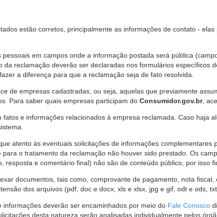
citados estão corretos, principalmente as informações de contato - ela
pessoais em campos onde a informação postada será pública (campo r
o da reclamação deverão ser declaradas nos formulários específicos
fazer a diferença para que a reclamação seja de fato resolvida.
ce de empresas cadastradas, ou seja, aquelas que previamente assumi
os. Para saber quais empresas participam do
Consumidor.gov.br
, ac
 fatos e informações relacionados à empresa reclamada. Caso haja al
sistema.
e atento às eventuais solicitações de informações complementares 
 para o tratamento da reclamação não houver sido prestado. Os camp
sposta e comentário final) não são de conteúdo público, por isso fique
ar documentos, tais como, comprovante de pagamento, nota fiscal, ord
nsão dos arquivos (pdf, doc e docx, xls e xlsx, jpg e gif, odt e ods, tx
 de informações deverão ser encaminhados por meio do
Fale Conosco
di
olicitações desta natureza serão analisadas individualmente pelos órg