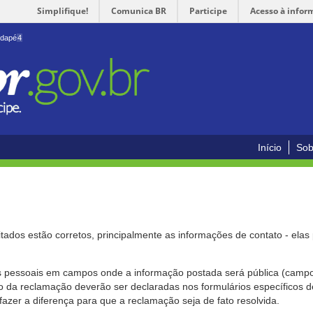
Simplifique!
Comunica BR
Participe
Acesso à infor
odapé
4
Início
Sob
citados estão corretos, principalmente as informações de contato - ela
pessoais em campos onde a informação postada será pública (campo r
o da reclamação deverão ser declaradas nos formulários específicos
fazer a diferença para que a reclamação seja de fato resolvida.