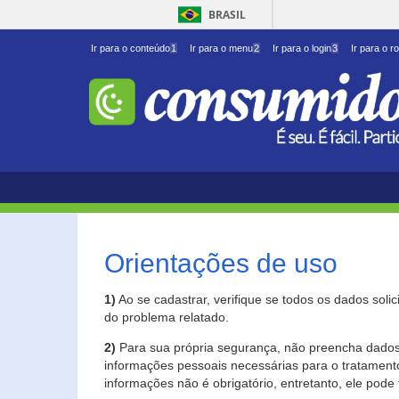
BRASIL
Ir para o conteúdo
1
Ir para o menu
2
Ir para o login
3
Ir para o r
Orientações de uso
1)
Ao se cadastrar, verifique se todos os dados soli
do problema relatado.
2)
Para sua própria segurança, não preencha dados 
informações pessoais necessárias para o tratament
informações não é obrigatório, entretanto, ele pode 