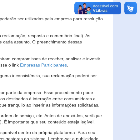
s poderão ser utilizadas pela empresa para resolução
eclamação, resposta e comentário final). As
 de cada assunto. O preenchimento dessas
ram compromissos de receber, analisar e investir
esse o link
Empresas Participantes
.
guma inconsistência, sua reclamação poderá ser
por parte da empresa. Esse procedimento pode
os destinados à interação entre consumidores e
 tranquilo ao inserir as informações solicitadas.
em de serviço, etc. Antes de anexá-los, verifique
t). É importante que seu conteúdo esteja legível.
sponível dentro da própria plataforma. Para seu
ãos gestores do sistema. Lembre-se: a publicidade