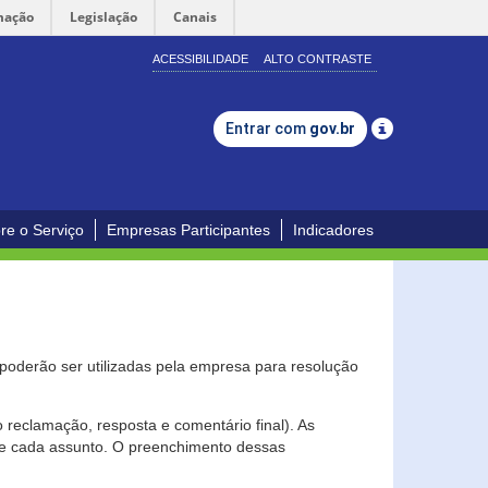
mação
Legislação
Canais
ACESSIBILIDADE
ALTO CONTRASTE
Entrar com
gov.br
re o Serviço
Empresas Participantes
Indicadores
s poderão ser utilizadas pela empresa para resolução
eclamação, resposta e comentário final). As
 de cada assunto. O preenchimento dessas