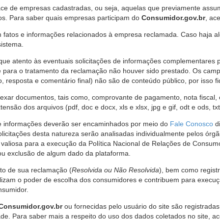
ce de empresas cadastradas, ou seja, aquelas que previamente assumi
os. Para saber quais empresas participam do
Consumidor.gov.br
, ac
 fatos e informações relacionados à empresa reclamada. Caso haja al
sistema.
e atento às eventuais solicitações de informações complementares 
 para o tratamento da reclamação não houver sido prestado. Os camp
sposta e comentário final) não são de conteúdo público, por isso fique
ar documentos, tais como, comprovante de pagamento, nota fiscal, ord
nsão dos arquivos (pdf, doc e docx, xls e xlsx, jpg e gif, odt e ods, tx
 de informações deverão ser encaminhados por meio do
Fale Conosco
di
olicitações desta natureza serão analisadas individualmente pelos órg
valiosa para a execução da Política Nacional de Relações de Consumo
u exclusão de algum dado da plataforma.
nto de sua reclamação (
Resolvida ou Não Resolvida
), bem como regist
alizam o poder de escolha dos consumidores e contribuem para execu
nsumidor.
Consumidor.gov.br
ou fornecidas pelo usuário do site são registrad
de. Para saber mais a respeito do uso dos dados coletados no site, ac