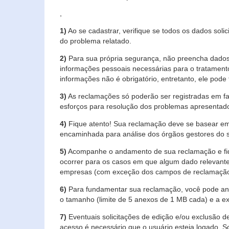
,
1)
Ao se cadastrar, verifique se todos os dados soli
do problema relatado.
2)
Para sua própria segurança, não preencha dados 
informações pessoais necessárias para o tratament
informações não é obrigatório, entretanto, ele pode 
3)
As reclamações só poderão ser registradas em fa
esforços para resolução dos problemas apresentad
4)
Fique atento! Sua reclamação deve se basear em
encaminhada para análise dos órgãos gestores do 
5)
Acompanhe o andamento de sua reclamação e fiqu
ocorrer para os casos em que algum dado relevante
empresas (com exceção dos campos de reclamação, re
6)
Para fundamentar sua reclamação, você pode anex
o tamanho (limite de 5 anexos de 1 MB cada) e a exte
7)
Eventuais solicitações de edição e/ou exclusão
acesso é necessário que o usuário esteja logado. S