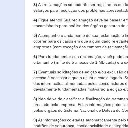
3)
As reclamações só poderão ser registradas em fa
esforços para resolução dos problemas apresentad
4)
Fique atento! Sua reclamação deve se basear em
encaminhada para análise dos órgãos gestores do 
5)
Acompanhe o andamento de sua reclamação e fiqu
ocorrer para os casos em que algum dado relevante
empresas (com exceção dos campos de reclamação, re
6)
Para fundamentar sua reclamação, você pode anex
o tamanho (limite de 5 anexos de 1 MB cada) e a exte
7)
Eventuais solicitações de edição e/ou exclusão
acesso é necessário que o usuário esteja logado. S
das informações alimentadas pelos consumidores é 
devidamente fundamentadas motivarão a edição e/o
8)
Não deixe de classificar a finalização do tratame
prestado pela empresa. Estas informações potenci
pelos órgãos do Sistema Nacional de Defesa do Co
9)
As informações coletadas automaticamente pelo
padrões de segurança, confidencialidade e integrida