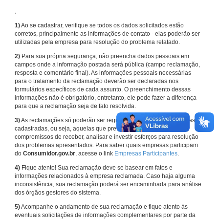
,
1)
Ao se cadastrar, verifique se todos os dados solicitados estão
corretos, principalmente as informações de contato - elas poderão ser
utilizadas pela empresa para resolução do problema relatado.
2)
Para sua própria segurança, não preencha dados pessoais em
campos onde a informação postada será pública (campo reclamação,
resposta e comentário final). As informações pessoais necessárias
para o tratamento da reclamação deverão ser declaradas nos
formulários específicos de cada assunto. O preenchimento dessas
informações não é obrigatório, entretanto, ele pode fazer a diferença
para que a reclamação seja de fato resolvida.
3)
As reclamações só poderão ser registradas em face de empresas
cadastradas, ou seja, aquelas que previamente assumiram
compromissos de receber, analisar e investir esforços para resolução
dos problemas apresentados. Para saber quais empresas participam
do
Consumidor.gov.br
, acesse o link
Empresas Participantes
.
4)
Fique atento! Sua reclamação deve se basear em fatos e
informações relacionados à empresa reclamada. Caso haja alguma
inconsistência, sua reclamação poderá ser encaminhada para análise
dos órgãos gestores do sistema.
5)
Acompanhe o andamento de sua reclamação e fique atento às
eventuais solicitações de informações complementares por parte da