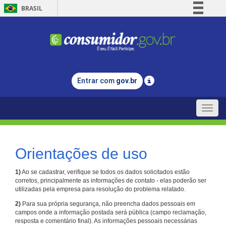
BRASIL
Simplifique!
Comunica BR
Participe
Acesso à informação
Entrar com
gov.br
Legislação
Canais
Toggle
naviga
Orientações de uso
1)
Ao se cadastrar, verifique se todos os dados solicitados estão
corretos, principalmente as informações de contato - elas poderão ser
utilizadas pela empresa para resolução do problema relatado.
2)
Para sua própria segurança, não preencha dados pessoais em
campos onde a informação postada será pública (campo reclamação,
resposta e comentário final). As informações pessoais necessárias