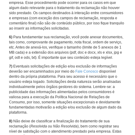
empresa. Esse procedimento pode ocorrer para os casos em que
algum dado relevante para o tratamento da reclamação não houver
sido prestado. Os campos destinados à interação entre consumidores
e empresas (com exceção dos campos de reclamação, resposta e
comentário final) não são de conteúdo público, por isso fique tranquilo
ao inserir as informações solicitadas.
6)
Para fundamentar sua reclamação, você pode anexar documentos,
tais como, comprovante de pagamento, nota fiscal, ordem de serviço,
etc. Antes de anexá-los, verifique o tamanho (limite de 5 anexos de 1
MB cada) e a extensão dos arquivos (pdf, doc e docx, xls e xlsx, jpg e
gif, odt e ods, txt). É importante que seu conteúdo esteja legível.
7)
Eventuais solicitações de edição e/ou exclusão de informações
deverão ser encaminhados por meio do
Fale Conosco
disponível
dentro da própria plataforma. Para seu acesso é necessário que o
usuário esteja logado. Solicitações desta natureza serão analisadas
individualmente pelos órgãos gestores do sistema. Lembre-se: a
publicidade das informações alimentadas pelos consumidores é
valiosa para a execução da Política Nacional de Relações de
Consumo, por isso, somente situações excepcionais e devidamente
fundamentadas motivarão a edição e/ou exclusão de algum dado da
plataforma.
8)
Não deixe de classificar a finalização do tratamento de sua
reclamação (
Resolvida ou Não Resolvida
), bem como registrar seu
nível de satisfação com o atendimento prestado pela empresa. Estas