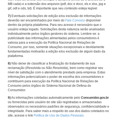
MB cada) e a extensão dos arquivos (pdf, doc e docx, xls e xlsx, jpg e
gif, odt e ods, txt). É importante que seu conteúdo esteja legível.
7)
Eventuais solicitações de edição e/ou exclusão de informações
deverão ser encaminhados por meio do
Fale Conosco
disponível
dentro da própria plataforma. Para seu acesso é necessário que o
usuário esteja logado. Solicitações desta natureza serão analisadas
individualmente pelos órgãos gestores do sistema. Lembre-se: a
publicidade das informações alimentadas pelos consumidores é
valiosa para a execução da Política Nacional de Relações de
Consumo, por isso, somente situações excepcionais e devidamente
fundamentadas motivarão a edição e/ou exclusão de algum dado da
plataforma.
8)
Não deixe de classificar a finalização do tratamento de sua
reclamação (
Resolvida ou Não Resolvida
), bem como registrar seu
nível de satisfação com o atendimento prestado pela empresa. Estas
informações potencializam o poder de escolha dos consumidores e
contribuem para execução da Política Nacional de Relações de
Consumo pelos órgãos do Sistema Nacional de Defesa do
Consumidor.
9)
As informações coletadas automaticamente pelo
Consumidor.gov.br
ou fornecidas pelo usuário do site são registradas e armazenadas
observados os necessários padrões de segurança, confidencialidade e
integridade. Para saber mais a respeito do uso dos dados coletados no
site, acesse o link
Política de Uso de Dados Pessoais
.