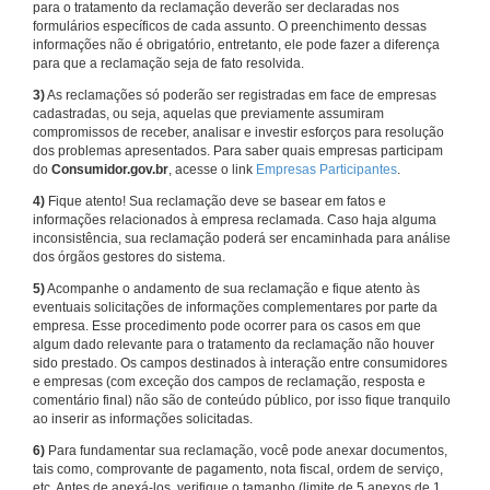
para o tratamento da reclamação deverão ser declaradas nos
formulários específicos de cada assunto. O preenchimento dessas
informações não é obrigatório, entretanto, ele pode fazer a diferença
para que a reclamação seja de fato resolvida.
3)
As reclamações só poderão ser registradas em face de empresas
cadastradas, ou seja, aquelas que previamente assumiram
compromissos de receber, analisar e investir esforços para resolução
dos problemas apresentados. Para saber quais empresas participam
do
Consumidor.gov.br
, acesse o link
Empresas Participantes
.
4)
Fique atento! Sua reclamação deve se basear em fatos e
informações relacionados à empresa reclamada. Caso haja alguma
inconsistência, sua reclamação poderá ser encaminhada para análise
dos órgãos gestores do sistema.
5)
Acompanhe o andamento de sua reclamação e fique atento às
eventuais solicitações de informações complementares por parte da
empresa. Esse procedimento pode ocorrer para os casos em que
algum dado relevante para o tratamento da reclamação não houver
sido prestado. Os campos destinados à interação entre consumidores
e empresas (com exceção dos campos de reclamação, resposta e
comentário final) não são de conteúdo público, por isso fique tranquilo
ao inserir as informações solicitadas.
6)
Para fundamentar sua reclamação, você pode anexar documentos,
tais como, comprovante de pagamento, nota fiscal, ordem de serviço,
etc. Antes de anexá-los, verifique o tamanho (limite de 5 anexos de 1