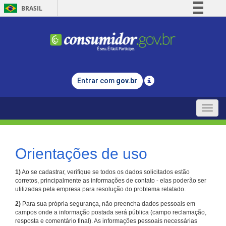
BRASIL
Simplifique!
Comunica BR
Participe
Acesso à informação
Entrar com
gov.br
Legislação
Canais
Toggle
naviga
Orientações de uso
1)
Ao se cadastrar, verifique se todos os dados solicitados estão
corretos, principalmente as informações de contato - elas poderão ser
utilizadas pela empresa para resolução do problema relatado.
2)
Para sua própria segurança, não preencha dados pessoais em
campos onde a informação postada será pública (campo reclamação,
resposta e comentário final). As informações pessoais necessárias