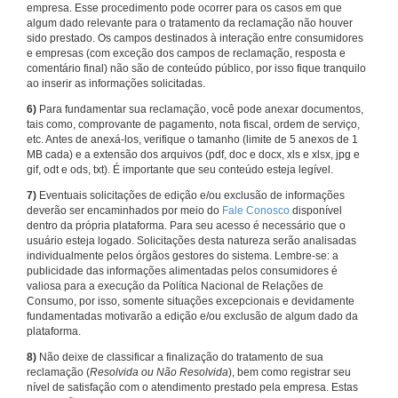
empresa. Esse procedimento pode ocorrer para os casos em que
algum dado relevante para o tratamento da reclamação não houver
sido prestado. Os campos destinados à interação entre consumidores
e empresas (com exceção dos campos de reclamação, resposta e
comentário final) não são de conteúdo público, por isso fique tranquilo
ao inserir as informações solicitadas.
6)
Para fundamentar sua reclamação, você pode anexar documentos,
tais como, comprovante de pagamento, nota fiscal, ordem de serviço,
etc. Antes de anexá-los, verifique o tamanho (limite de 5 anexos de 1
MB cada) e a extensão dos arquivos (pdf, doc e docx, xls e xlsx, jpg e
gif, odt e ods, txt). É importante que seu conteúdo esteja legível.
7)
Eventuais solicitações de edição e/ou exclusão de informações
deverão ser encaminhados por meio do
Fale Conosco
disponível
dentro da própria plataforma. Para seu acesso é necessário que o
usuário esteja logado. Solicitações desta natureza serão analisadas
individualmente pelos órgãos gestores do sistema. Lembre-se: a
publicidade das informações alimentadas pelos consumidores é
valiosa para a execução da Política Nacional de Relações de
Consumo, por isso, somente situações excepcionais e devidamente
fundamentadas motivarão a edição e/ou exclusão de algum dado da
plataforma.
8)
Não deixe de classificar a finalização do tratamento de sua
reclamação (
Resolvida ou Não Resolvida
), bem como registrar seu
nível de satisfação com o atendimento prestado pela empresa. Estas