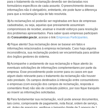
para o tratamento da reclamação deverão ser declaradas nos
formulários específicos de cada assunto. O preenchimento dessas
informações não é obrigatório, entretanto, ele pode fazer a diferença
para que a reclamação seja de fato resolvida.
3)
As reclamações só poderão ser registradas em face de empresas
cadastradas, ou seja, aquelas que previamente assumiram
compromissos de receber, analisar e investir esforços para resolução
dos problemas apresentados. Para saber quais empresas participam
do
Consumidor.gov.br
, acesse o link
Empresas Participantes
.
4)
Fique atento! Sua reclamação deve se basear em fatos e
informações relacionados à empresa reclamada. Caso haja alguma
inconsistência, sua reclamação poderá ser encaminhada para análise
dos órgãos gestores do sistema.
5)
Acompanhe o andamento de sua reclamação e fique atento às
eventuais solicitações de informações complementares por parte da
empresa. Esse procedimento pode ocorrer para os casos em que
algum dado relevante para o tratamento da reclamação não houver
sido prestado. Os campos destinados à interação entre consumidores
e empresas (com exceção dos campos de reclamação, resposta e
comentário final) não são de conteúdo público, por isso fique tranquilo
ao inserir as informações solicitadas.
6)
Para fundamentar sua reclamação, você pode anexar documentos,
tais como, comprovante de pagamento, nota fiscal, ordem de serviço,
etc. Antes de anexá-los, verifique o tamanho (limite de 5 anexos de 1