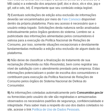
MB cada) e a extensão dos arquivos (pdf, doc e docx, xls e xlsx, jpg e
gif, odt e ods, txt). É importante que seu conteúdo esteja legível.
7)
Eventuais solicitações de edição e/ou exclusão de informações
deverão ser encaminhados por meio do
Fale Conosco
disponível
dentro da própria plataforma. Para seu acesso é necessário que o
usuário esteja logado. Solicitações desta natureza serão analisadas
individualmente pelos órgãos gestores do sistema. Lembre-se: a
publicidade das informações alimentadas pelos consumidores é
valiosa para a execução da Política Nacional de Relações de
Consumo, por isso, somente situações excepcionais e devidamente
fundamentadas motivarão a edição e/ou exclusão de algum dado da
plataforma.
8)
Não deixe de classificar a finalização do tratamento de sua
reclamação (
Resolvida ou Não Resolvida
), bem como registrar seu
nível de satisfação com o atendimento prestado pela empresa. Estas
informações potencializam o poder de escolha dos consumidores e
contribuem para execução da Política Nacional de Relações de
Consumo pelos órgãos do Sistema Nacional de Defesa do
Consumidor.
9)
As informações coletadas automaticamente pelo
Consumidor.gov.br
ou fornecidas pelo usuário do site são registradas e armazenadas
observados os necessários padrões de segurança, confidencialidade e
integridade. Para saber mais a respeito do uso dos dados coletados no
site, acesse o link
Política de Uso de Dados Pessoais
.