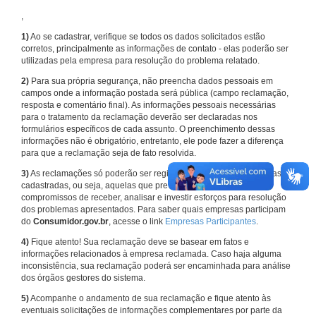
,
1)
Ao se cadastrar, verifique se todos os dados solicitados estão
corretos, principalmente as informações de contato - elas poderão ser
utilizadas pela empresa para resolução do problema relatado.
2)
Para sua própria segurança, não preencha dados pessoais em
campos onde a informação postada será pública (campo reclamação,
resposta e comentário final). As informações pessoais necessárias
para o tratamento da reclamação deverão ser declaradas nos
formulários específicos de cada assunto. O preenchimento dessas
informações não é obrigatório, entretanto, ele pode fazer a diferença
para que a reclamação seja de fato resolvida.
3)
As reclamações só poderão ser registradas em face de empresas
cadastradas, ou seja, aquelas que previamente assumiram
compromissos de receber, analisar e investir esforços para resolução
dos problemas apresentados. Para saber quais empresas participam
do
Consumidor.gov.br
, acesse o link
Empresas Participantes
.
4)
Fique atento! Sua reclamação deve se basear em fatos e
informações relacionados à empresa reclamada. Caso haja alguma
inconsistência, sua reclamação poderá ser encaminhada para análise
dos órgãos gestores do sistema.
5)
Acompanhe o andamento de sua reclamação e fique atento às
eventuais solicitações de informações complementares por parte da