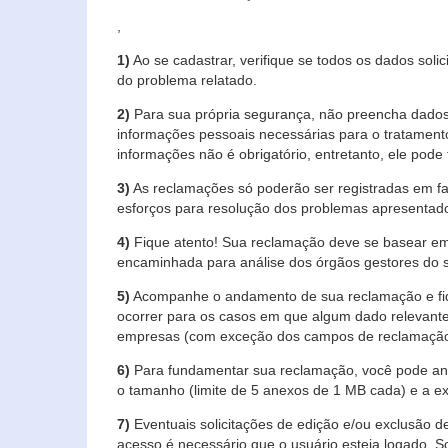
,
1)
Ao se cadastrar, verifique se todos os dados soli
do problema relatado.
2)
Para sua própria segurança, não preencha dados 
informações pessoais necessárias para o tratament
informações não é obrigatório, entretanto, ele pode 
3)
As reclamações só poderão ser registradas em fa
esforços para resolução dos problemas apresentad
4)
Fique atento! Sua reclamação deve se basear em
encaminhada para análise dos órgãos gestores do 
5)
Acompanhe o andamento de sua reclamação e fiqu
ocorrer para os casos em que algum dado relevante
empresas (com exceção dos campos de reclamação, re
6)
Para fundamentar sua reclamação, você pode anex
o tamanho (limite de 5 anexos de 1 MB cada) e a exte
7)
Eventuais solicitações de edição e/ou exclusão
acesso é necessário que o usuário esteja logado. S