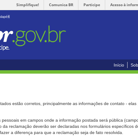
Simplifique!
Comunica BR
Participe
Acesso à infor
odapé
4
Início
Sob
citados estão corretos, principalmente as informações de contato - ela
pessoais em campos onde a informação postada será pública (campo r
o da reclamação deverão ser declaradas nos formulários específicos
fazer a diferença para que a reclamação seja de fato resolvida.