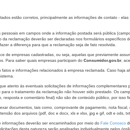
citados estão corretos, principalmente as informações de contato - ela
pessoais em campos onde a informação postada será pública (campo r
o da reclamação deverão ser declaradas nos formulários específicos
fazer a diferença para que a reclamação seja de fato resolvida.
ce de empresas cadastradas, ou seja, aquelas que previamente assumi
os. Para saber quais empresas participam do
Consumidor.gov.br
, ac
 fatos e informações relacionados à empresa reclamada. Caso haja al
sistema.
e atento às eventuais solicitações de informações complementares 
 para o tratamento da reclamação não houver sido prestado. Os camp
sposta e comentário final) não são de conteúdo público, por isso fique
ar documentos, tais como, comprovante de pagamento, nota fiscal, ord
nsão dos arquivos (pdf, doc e docx, xls e xlsx, jpg e gif, odt e ods, tx
 de informações deverão ser encaminhados por meio do
Fale Conosco
di
olicitações desta natureza serão analisadas individualmente pelos órg