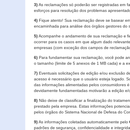
3)
As reclamações só poderão ser registradas em fa
esforços para resolução dos problemas apresentad
4)
Fique atento! Sua reclamação deve se basear em
encaminhada para análise dos órgãos gestores do 
5)
Acompanhe o andamento de sua reclamação e fiqu
ocorrer para os casos em que algum dado relevante
empresas (com exceção dos campos de reclamação, re
6)
Para fundamentar sua reclamação, você pode anex
o tamanho (limite de 5 anexos de 1 MB cada) e a exte
7)
Eventuais solicitações de edição e/ou exclusão
acesso é necessário que o usuário esteja logado. S
das informações alimentadas pelos consumidores é 
devidamente fundamentadas motivarão a edição e/o
8)
Não deixe de classificar a finalização do tratame
prestado pela empresa. Estas informações potenci
pelos órgãos do Sistema Nacional de Defesa do Co
9)
As informações coletadas automaticamente pelo
padrões de segurança, confidencialidade e integrida