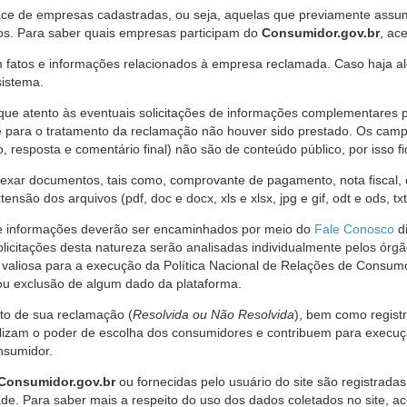
ce de empresas cadastradas, ou seja, aquelas que previamente assumi
os. Para saber quais empresas participam do
Consumidor.gov.br
, ac
 fatos e informações relacionados à empresa reclamada. Caso haja al
sistema.
e atento às eventuais solicitações de informações complementares 
 para o tratamento da reclamação não houver sido prestado. Os camp
sposta e comentário final) não são de conteúdo público, por isso fique
ar documentos, tais como, comprovante de pagamento, nota fiscal, ord
nsão dos arquivos (pdf, doc e docx, xls e xlsx, jpg e gif, odt e ods, tx
 de informações deverão ser encaminhados por meio do
Fale Conosco
di
olicitações desta natureza serão analisadas individualmente pelos órg
valiosa para a execução da Política Nacional de Relações de Consumo
u exclusão de algum dado da plataforma.
nto de sua reclamação (
Resolvida ou Não Resolvida
), bem como regist
alizam o poder de escolha dos consumidores e contribuem para execu
nsumidor.
Consumidor.gov.br
ou fornecidas pelo usuário do site são registrad
de. Para saber mais a respeito do uso dos dados coletados no site, ac