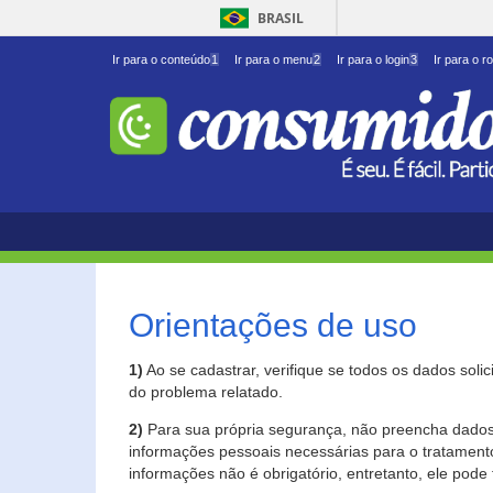
BRASIL
Ir para o conteúdo
1
Ir para o menu
2
Ir para o login
3
Ir para o r
Orientações de uso
1)
Ao se cadastrar, verifique se todos os dados soli
do problema relatado.
2)
Para sua própria segurança, não preencha dados 
informações pessoais necessárias para o tratament
informações não é obrigatório, entretanto, ele pode 