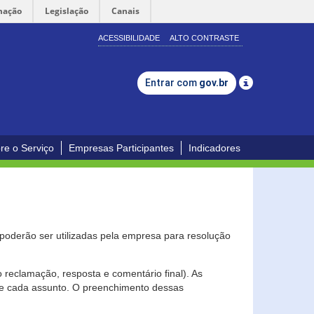
mação
Legislação
Canais
ACESSIBILIDADE
ALTO CONTRASTE
Entrar com
gov.br
re o Serviço
Empresas Participantes
Indicadores
s poderão ser utilizadas pela empresa para resolução
eclamação, resposta e comentário final). As
 de cada assunto. O preenchimento dessas