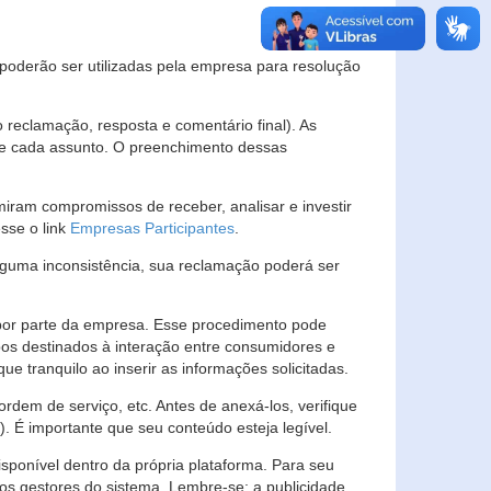
s poderão ser utilizadas pela empresa para resolução
eclamação, resposta e comentário final). As
 de cada assunto. O preenchimento dessas
ram compromissos de receber, analisar e investir
esse o link
Empresas Participantes
.
guma inconsistência, sua reclamação poderá ser
por parte da empresa. Esse procedimento pode
os destinados à interação entre consumidores e
 tranquilo ao inserir as informações solicitadas.
em de serviço, etc. Antes de anexá-los, verifique
t). É importante que seu conteúdo esteja legível.
sponível dentro da própria plataforma. Para seu
ãos gestores do sistema. Lembre-se: a publicidade