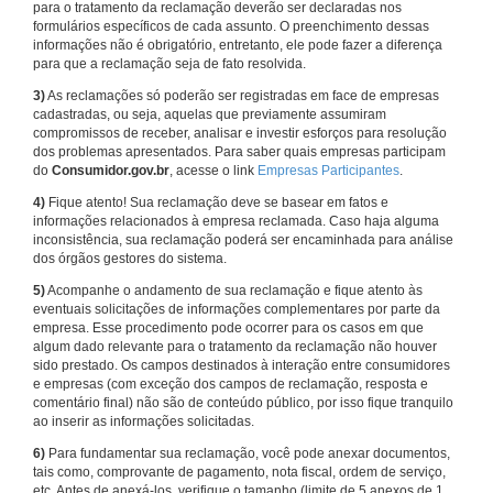
para o tratamento da reclamação deverão ser declaradas nos
formulários específicos de cada assunto. O preenchimento dessas
informações não é obrigatório, entretanto, ele pode fazer a diferença
para que a reclamação seja de fato resolvida.
3)
As reclamações só poderão ser registradas em face de empresas
cadastradas, ou seja, aquelas que previamente assumiram
compromissos de receber, analisar e investir esforços para resolução
dos problemas apresentados. Para saber quais empresas participam
do
Consumidor.gov.br
, acesse o link
Empresas Participantes
.
4)
Fique atento! Sua reclamação deve se basear em fatos e
informações relacionados à empresa reclamada. Caso haja alguma
inconsistência, sua reclamação poderá ser encaminhada para análise
dos órgãos gestores do sistema.
5)
Acompanhe o andamento de sua reclamação e fique atento às
eventuais solicitações de informações complementares por parte da
empresa. Esse procedimento pode ocorrer para os casos em que
algum dado relevante para o tratamento da reclamação não houver
sido prestado. Os campos destinados à interação entre consumidores
e empresas (com exceção dos campos de reclamação, resposta e
comentário final) não são de conteúdo público, por isso fique tranquilo
ao inserir as informações solicitadas.
6)
Para fundamentar sua reclamação, você pode anexar documentos,
tais como, comprovante de pagamento, nota fiscal, ordem de serviço,
etc. Antes de anexá-los, verifique o tamanho (limite de 5 anexos de 1