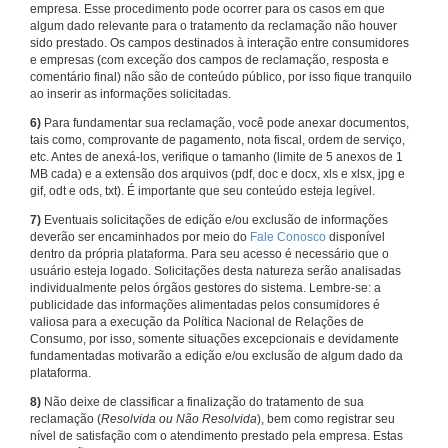
empresa. Esse procedimento pode ocorrer para os casos em que
algum dado relevante para o tratamento da reclamação não houver
sido prestado. Os campos destinados à interação entre consumidores
e empresas (com exceção dos campos de reclamação, resposta e
comentário final) não são de conteúdo público, por isso fique tranquilo
ao inserir as informações solicitadas.
6)
Para fundamentar sua reclamação, você pode anexar documentos,
tais como, comprovante de pagamento, nota fiscal, ordem de serviço,
etc. Antes de anexá-los, verifique o tamanho (limite de 5 anexos de 1
MB cada) e a extensão dos arquivos (pdf, doc e docx, xls e xlsx, jpg e
gif, odt e ods, txt). É importante que seu conteúdo esteja legível.
7)
Eventuais solicitações de edição e/ou exclusão de informações
deverão ser encaminhados por meio do
Fale Conosco
disponível
dentro da própria plataforma. Para seu acesso é necessário que o
usuário esteja logado. Solicitações desta natureza serão analisadas
individualmente pelos órgãos gestores do sistema. Lembre-se: a
publicidade das informações alimentadas pelos consumidores é
valiosa para a execução da Política Nacional de Relações de
Consumo, por isso, somente situações excepcionais e devidamente
fundamentadas motivarão a edição e/ou exclusão de algum dado da
plataforma.
8)
Não deixe de classificar a finalização do tratamento de sua
reclamação (
Resolvida ou Não Resolvida
), bem como registrar seu
nível de satisfação com o atendimento prestado pela empresa. Estas