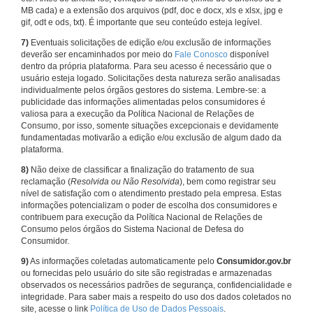
MB cada) e a extensão dos arquivos (pdf, doc e docx, xls e xlsx, jpg e
gif, odt e ods, txt). É importante que seu conteúdo esteja legível.
7)
Eventuais solicitações de edição e/ou exclusão de informações
deverão ser encaminhados por meio do
Fale Conosco
disponível
dentro da própria plataforma. Para seu acesso é necessário que o
usuário esteja logado. Solicitações desta natureza serão analisadas
individualmente pelos órgãos gestores do sistema. Lembre-se: a
publicidade das informações alimentadas pelos consumidores é
valiosa para a execução da Política Nacional de Relações de
Consumo, por isso, somente situações excepcionais e devidamente
fundamentadas motivarão a edição e/ou exclusão de algum dado da
plataforma.
8)
Não deixe de classificar a finalização do tratamento de sua
reclamação (
Resolvida ou Não Resolvida
), bem como registrar seu
nível de satisfação com o atendimento prestado pela empresa. Estas
informações potencializam o poder de escolha dos consumidores e
contribuem para execução da Política Nacional de Relações de
Consumo pelos órgãos do Sistema Nacional de Defesa do
Consumidor.
9)
As informações coletadas automaticamente pelo
Consumidor.gov.br
ou fornecidas pelo usuário do site são registradas e armazenadas
observados os necessários padrões de segurança, confidencialidade e
integridade. Para saber mais a respeito do uso dos dados coletados no
site, acesse o link
Política de Uso de Dados Pessoais
.