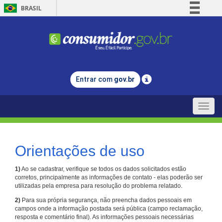
BRASIL
Simplifique!
Comunica BR
Participe
Acesso à informação
Entrar com
gov.br
Legislação
Canais
Toggle
naviga
Orientações de uso
1)
Ao se cadastrar, verifique se todos os dados solicitados estão
corretos, principalmente as informações de contato - elas poderão ser
utilizadas pela empresa para resolução do problema relatado.
2)
Para sua própria segurança, não preencha dados pessoais em
campos onde a informação postada será pública (campo reclamação,
resposta e comentário final). As informações pessoais necessárias