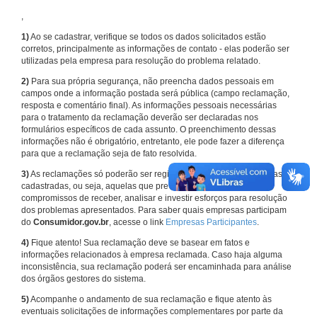
,
1)
Ao se cadastrar, verifique se todos os dados solicitados estão
corretos, principalmente as informações de contato - elas poderão ser
utilizadas pela empresa para resolução do problema relatado.
2)
Para sua própria segurança, não preencha dados pessoais em
campos onde a informação postada será pública (campo reclamação,
resposta e comentário final). As informações pessoais necessárias
para o tratamento da reclamação deverão ser declaradas nos
formulários específicos de cada assunto. O preenchimento dessas
informações não é obrigatório, entretanto, ele pode fazer a diferença
para que a reclamação seja de fato resolvida.
3)
As reclamações só poderão ser registradas em face de empresas
cadastradas, ou seja, aquelas que previamente assumiram
compromissos de receber, analisar e investir esforços para resolução
dos problemas apresentados. Para saber quais empresas participam
do
Consumidor.gov.br
, acesse o link
Empresas Participantes
.
4)
Fique atento! Sua reclamação deve se basear em fatos e
informações relacionados à empresa reclamada. Caso haja alguma
inconsistência, sua reclamação poderá ser encaminhada para análise
dos órgãos gestores do sistema.
5)
Acompanhe o andamento de sua reclamação e fique atento às
eventuais solicitações de informações complementares por parte da