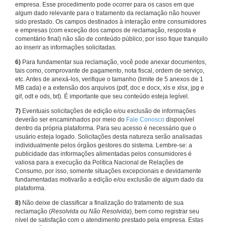
empresa. Esse procedimento pode ocorrer para os casos em que
algum dado relevante para o tratamento da reclamação não houver
sido prestado. Os campos destinados à interação entre consumidores
e empresas (com exceção dos campos de reclamação, resposta e
comentário final) não são de conteúdo público, por isso fique tranquilo
ao inserir as informações solicitadas.
6)
Para fundamentar sua reclamação, você pode anexar documentos,
tais como, comprovante de pagamento, nota fiscal, ordem de serviço,
etc. Antes de anexá-los, verifique o tamanho (limite de 5 anexos de 1
MB cada) e a extensão dos arquivos (pdf, doc e docx, xls e xlsx, jpg e
gif, odt e ods, txt). É importante que seu conteúdo esteja legível.
7)
Eventuais solicitações de edição e/ou exclusão de informações
deverão ser encaminhados por meio do
Fale Conosco
disponível
dentro da própria plataforma. Para seu acesso é necessário que o
usuário esteja logado. Solicitações desta natureza serão analisadas
individualmente pelos órgãos gestores do sistema. Lembre-se: a
publicidade das informações alimentadas pelos consumidores é
valiosa para a execução da Política Nacional de Relações de
Consumo, por isso, somente situações excepcionais e devidamente
fundamentadas motivarão a edição e/ou exclusão de algum dado da
plataforma.
8)
Não deixe de classificar a finalização do tratamento de sua
reclamação (
Resolvida ou Não Resolvida
), bem como registrar seu
nível de satisfação com o atendimento prestado pela empresa. Estas