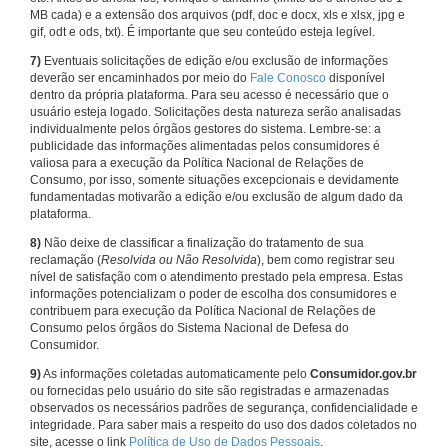
MB cada) e a extensão dos arquivos (pdf, doc e docx, xls e xlsx, jpg e
gif, odt e ods, txt). É importante que seu conteúdo esteja legível.
7)
Eventuais solicitações de edição e/ou exclusão de informações
deverão ser encaminhados por meio do
Fale Conosco
disponível
dentro da própria plataforma. Para seu acesso é necessário que o
usuário esteja logado. Solicitações desta natureza serão analisadas
individualmente pelos órgãos gestores do sistema. Lembre-se: a
publicidade das informações alimentadas pelos consumidores é
valiosa para a execução da Política Nacional de Relações de
Consumo, por isso, somente situações excepcionais e devidamente
fundamentadas motivarão a edição e/ou exclusão de algum dado da
plataforma.
8)
Não deixe de classificar a finalização do tratamento de sua
reclamação (
Resolvida ou Não Resolvida
), bem como registrar seu
nível de satisfação com o atendimento prestado pela empresa. Estas
informações potencializam o poder de escolha dos consumidores e
contribuem para execução da Política Nacional de Relações de
Consumo pelos órgãos do Sistema Nacional de Defesa do
Consumidor.
9)
As informações coletadas automaticamente pelo
Consumidor.gov.br
ou fornecidas pelo usuário do site são registradas e armazenadas
observados os necessários padrões de segurança, confidencialidade e
integridade. Para saber mais a respeito do uso dos dados coletados no
site, acesse o link
Política de Uso de Dados Pessoais
.