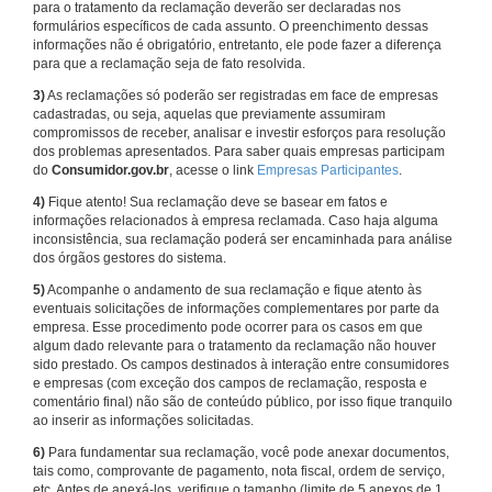
para o tratamento da reclamação deverão ser declaradas nos
formulários específicos de cada assunto. O preenchimento dessas
informações não é obrigatório, entretanto, ele pode fazer a diferença
para que a reclamação seja de fato resolvida.
3)
As reclamações só poderão ser registradas em face de empresas
cadastradas, ou seja, aquelas que previamente assumiram
compromissos de receber, analisar e investir esforços para resolução
dos problemas apresentados. Para saber quais empresas participam
do
Consumidor.gov.br
, acesse o link
Empresas Participantes
.
4)
Fique atento! Sua reclamação deve se basear em fatos e
informações relacionados à empresa reclamada. Caso haja alguma
inconsistência, sua reclamação poderá ser encaminhada para análise
dos órgãos gestores do sistema.
5)
Acompanhe o andamento de sua reclamação e fique atento às
eventuais solicitações de informações complementares por parte da
empresa. Esse procedimento pode ocorrer para os casos em que
algum dado relevante para o tratamento da reclamação não houver
sido prestado. Os campos destinados à interação entre consumidores
e empresas (com exceção dos campos de reclamação, resposta e
comentário final) não são de conteúdo público, por isso fique tranquilo
ao inserir as informações solicitadas.
6)
Para fundamentar sua reclamação, você pode anexar documentos,
tais como, comprovante de pagamento, nota fiscal, ordem de serviço,
etc. Antes de anexá-los, verifique o tamanho (limite de 5 anexos de 1