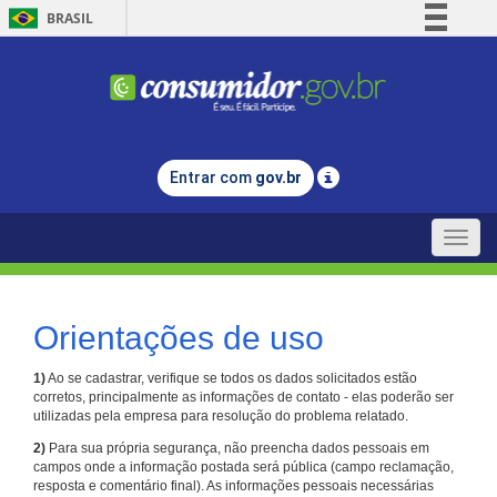
BRASIL
Simplifique!
Comunica BR
Participe
Acesso à informação
Entrar com
gov.br
Legislação
Canais
Toggle
naviga
Orientações de uso
1)
Ao se cadastrar, verifique se todos os dados solicitados estão
corretos, principalmente as informações de contato - elas poderão ser
utilizadas pela empresa para resolução do problema relatado.
2)
Para sua própria segurança, não preencha dados pessoais em
campos onde a informação postada será pública (campo reclamação,
resposta e comentário final). As informações pessoais necessárias