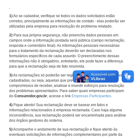
,
1)
Ao se cadastrar, verifique se todos os dados solicitados estão
corretos, principalmente as informações de contato - elas poderão ser
utilizadas pela empresa para resolução do problema relatado.
2)
Para sua própria segurança, não preencha dados pessoais em
campos onde a informação postada será pública (campo reclamação,
resposta e comentário final). As informações pessoais necessárias
para o tratamento da reclamação deverão ser declaradas nos
formulários específicos de cada assunto. O preenchimento dessas
informações não é obrigatório, entretanto, ele pode fazer a diferença
para que a reclamação seja de fato resolvida.
3)
As reclamações só poderão ser registradas em face de empresas
cadastradas, ou seja, aquelas que previamente assumiram
compromissos de receber, analisar e investir esforços para resolução
dos problemas apresentados. Para saber quais empresas participam
do
Consumidor.gov.br
, acesse o link
Empresas Participantes
.
4)
Fique atento! Sua reclamação deve se basear em fatos e
informações relacionados à empresa reclamada. Caso haja alguma
inconsistência, sua reclamação poderá ser encaminhada para análise
dos órgãos gestores do sistema.
5)
Acompanhe o andamento de sua reclamação e fique atento às
eventuais solicitações de informações complementares por parte da