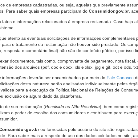
ce de empresas cadastradas, ou seja, aquelas que previamente assumi
os. Para saber quais empresas participam do
Consumidor.gov.br
, ac
 fatos e informações relacionados à empresa reclamada. Caso haja al
sistema.
e atento às eventuais solicitações de informações complementares 
 para o tratamento da reclamação não houver sido prestado. Os camp
sposta e comentário final) não são de conteúdo público, por isso fique
ar documentos, tais como, comprovante de pagamento, nota fiscal, ord
nsão dos arquivos (pdf, doc e docx, xls e xlsx, jpg e gif, odt e ods, tx
 de informações deverão ser encaminhados por meio do
Fale Conosco
di
olicitações desta natureza serão analisadas individualmente pelos órg
valiosa para a execução da Política Nacional de Relações de Consumo
u exclusão de algum dado da plataforma.
nto de sua reclamação (
Resolvida ou Não Resolvida
), bem como regist
alizam o poder de escolha dos consumidores e contribuem para execu
nsumidor.
Consumidor.gov.br
ou fornecidas pelo usuário do site são registrad
de. Para saber mais a respeito do uso dos dados coletados no site, ac