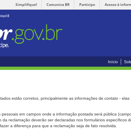
Simplifique!
Comunica BR
Participe
Acesso à infor
odapé
4
Início
Sob
citados estão corretos, principalmente as informações de contato - ela
pessoais em campos onde a informação postada será pública (campo r
o da reclamação deverão ser declaradas nos formulários específicos
fazer a diferença para que a reclamação seja de fato resolvida.