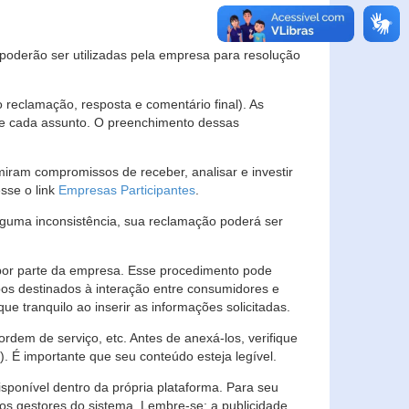
s poderão ser utilizadas pela empresa para resolução
eclamação, resposta e comentário final). As
 de cada assunto. O preenchimento dessas
ram compromissos de receber, analisar e investir
esse o link
Empresas Participantes
.
guma inconsistência, sua reclamação poderá ser
por parte da empresa. Esse procedimento pode
os destinados à interação entre consumidores e
 tranquilo ao inserir as informações solicitadas.
em de serviço, etc. Antes de anexá-los, verifique
t). É importante que seu conteúdo esteja legível.
sponível dentro da própria plataforma. Para seu
ãos gestores do sistema. Lembre-se: a publicidade