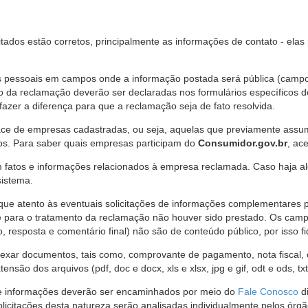
citados estão corretos, principalmente as informações de contato - ela
pessoais em campos onde a informação postada será pública (campo r
o da reclamação deverão ser declaradas nos formulários específicos
fazer a diferença para que a reclamação seja de fato resolvida.
ce de empresas cadastradas, ou seja, aquelas que previamente assumi
os. Para saber quais empresas participam do
Consumidor.gov.br
, ac
 fatos e informações relacionados à empresa reclamada. Caso haja al
sistema.
e atento às eventuais solicitações de informações complementares 
 para o tratamento da reclamação não houver sido prestado. Os camp
sposta e comentário final) não são de conteúdo público, por isso fique
ar documentos, tais como, comprovante de pagamento, nota fiscal, ord
nsão dos arquivos (pdf, doc e docx, xls e xlsx, jpg e gif, odt e ods, tx
 de informações deverão ser encaminhados por meio do
Fale Conosco
di
olicitações desta natureza serão analisadas individualmente pelos órg