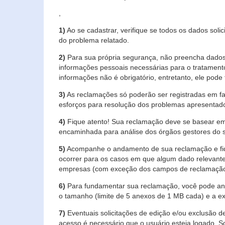
,
1)
Ao se cadastrar, verifique se todos os dados soli
do problema relatado.
2)
Para sua própria segurança, não preencha dados 
informações pessoais necessárias para o tratament
informações não é obrigatório, entretanto, ele pode 
3)
As reclamações só poderão ser registradas em fa
esforços para resolução dos problemas apresentad
4)
Fique atento! Sua reclamação deve se basear em
encaminhada para análise dos órgãos gestores do 
5)
Acompanhe o andamento de sua reclamação e fiqu
ocorrer para os casos em que algum dado relevante
empresas (com exceção dos campos de reclamação, re
6)
Para fundamentar sua reclamação, você pode anex
o tamanho (limite de 5 anexos de 1 MB cada) e a exte
7)
Eventuais solicitações de edição e/ou exclusão
acesso é necessário que o usuário esteja logado. S