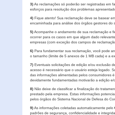
3)
As reclamações só poderão ser registradas em fa
esforços para resolução dos problemas apresentad
4)
Fique atento! Sua reclamação deve se basear em
encaminhada para análise dos órgãos gestores do 
5)
Acompanhe o andamento de sua reclamação e fiqu
ocorrer para os casos em que algum dado relevante
empresas (com exceção dos campos de reclamação, re
6)
Para fundamentar sua reclamação, você pode anex
o tamanho (limite de 5 anexos de 1 MB cada) e a exte
7)
Eventuais solicitações de edição e/ou exclusão
acesso é necessário que o usuário esteja logado. S
das informações alimentadas pelos consumidores é 
devidamente fundamentadas motivarão a edição e/o
8)
Não deixe de classificar a finalização do tratame
prestado pela empresa. Estas informações potenci
pelos órgãos do Sistema Nacional de Defesa do Co
9)
As informações coletadas automaticamente pelo
padrões de segurança, confidencialidade e integrida