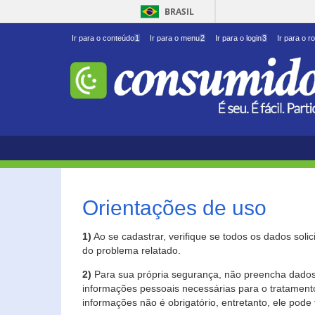
BRASIL
Ir para o conteúdo
1
Ir para o menu
2
Ir para o login
3
Ir para o r
Orientações de uso
1)
Ao se cadastrar, verifique se todos os dados soli
do problema relatado.
2)
Para sua própria segurança, não preencha dados 
informações pessoais necessárias para o tratament
informações não é obrigatório, entretanto, ele pode 