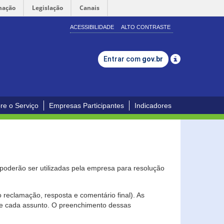
mação
Legislação
Canais
ACESSIBILIDADE
ALTO CONTRASTE
Entrar com
gov.br
re o Serviço
Empresas Participantes
Indicadores
s poderão ser utilizadas pela empresa para resolução
eclamação, resposta e comentário final). As
 de cada assunto. O preenchimento dessas