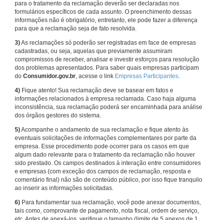
para o tratamento da reclamação deverão ser declaradas nos
formulários específicos de cada assunto. O preenchimento dessas
informações não é obrigatório, entretanto, ele pode fazer a diferença
para que a reclamação seja de fato resolvida.
3)
As reclamações só poderão ser registradas em face de empresas
cadastradas, ou seja, aquelas que previamente assumiram
compromissos de receber, analisar e investir esforços para resolução
dos problemas apresentados. Para saber quais empresas participam
do
Consumidor.gov.br
, acesse o link
Empresas Participantes
.
4)
Fique atento! Sua reclamação deve se basear em fatos e
informações relacionados à empresa reclamada. Caso haja alguma
inconsistência, sua reclamação poderá ser encaminhada para análise
dos órgãos gestores do sistema.
5)
Acompanhe o andamento de sua reclamação e fique atento às
eventuais solicitações de informações complementares por parte da
empresa. Esse procedimento pode ocorrer para os casos em que
algum dado relevante para o tratamento da reclamação não houver
sido prestado. Os campos destinados à interação entre consumidores
e empresas (com exceção dos campos de reclamação, resposta e
comentário final) não são de conteúdo público, por isso fique tranquilo
ao inserir as informações solicitadas.
6)
Para fundamentar sua reclamação, você pode anexar documentos,
tais como, comprovante de pagamento, nota fiscal, ordem de serviço,
etc. Antes de anexá-los, verifique o tamanho (limite de 5 anexos de 1