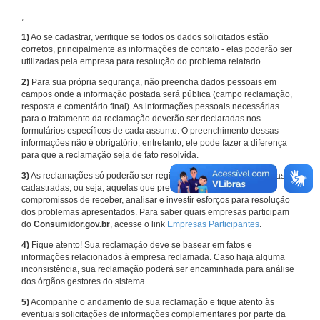
,
1)
Ao se cadastrar, verifique se todos os dados solicitados estão
corretos, principalmente as informações de contato - elas poderão ser
utilizadas pela empresa para resolução do problema relatado.
2)
Para sua própria segurança, não preencha dados pessoais em
campos onde a informação postada será pública (campo reclamação,
resposta e comentário final). As informações pessoais necessárias
para o tratamento da reclamação deverão ser declaradas nos
formulários específicos de cada assunto. O preenchimento dessas
informações não é obrigatório, entretanto, ele pode fazer a diferença
para que a reclamação seja de fato resolvida.
3)
As reclamações só poderão ser registradas em face de empresas
cadastradas, ou seja, aquelas que previamente assumiram
compromissos de receber, analisar e investir esforços para resolução
dos problemas apresentados. Para saber quais empresas participam
do
Consumidor.gov.br
, acesse o link
Empresas Participantes
.
4)
Fique atento! Sua reclamação deve se basear em fatos e
informações relacionados à empresa reclamada. Caso haja alguma
inconsistência, sua reclamação poderá ser encaminhada para análise
dos órgãos gestores do sistema.
5)
Acompanhe o andamento de sua reclamação e fique atento às
eventuais solicitações de informações complementares por parte da