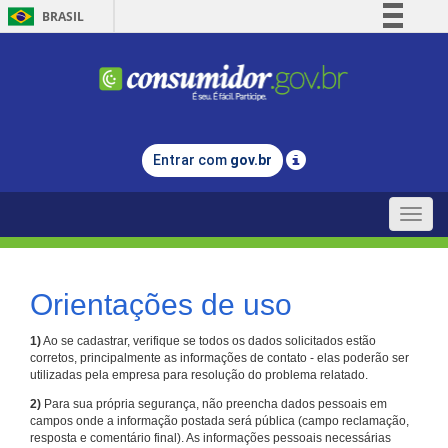
BRASIL
Simplifique!
Comunica BR
Participe
Acesso à informação
Entrar com
gov.br
Legislação
Canais
Toggle
naviga
Orientações de uso
1)
Ao se cadastrar, verifique se todos os dados solicitados estão
corretos, principalmente as informações de contato - elas poderão ser
utilizadas pela empresa para resolução do problema relatado.
2)
Para sua própria segurança, não preencha dados pessoais em
campos onde a informação postada será pública (campo reclamação,
resposta e comentário final). As informações pessoais necessárias