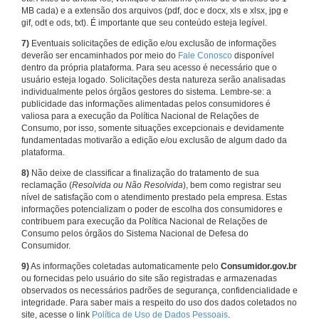
MB cada) e a extensão dos arquivos (pdf, doc e docx, xls e xlsx, jpg e
gif, odt e ods, txt). É importante que seu conteúdo esteja legível.
7)
Eventuais solicitações de edição e/ou exclusão de informações
deverão ser encaminhados por meio do
Fale Conosco
disponível
dentro da própria plataforma. Para seu acesso é necessário que o
usuário esteja logado. Solicitações desta natureza serão analisadas
individualmente pelos órgãos gestores do sistema. Lembre-se: a
publicidade das informações alimentadas pelos consumidores é
valiosa para a execução da Política Nacional de Relações de
Consumo, por isso, somente situações excepcionais e devidamente
fundamentadas motivarão a edição e/ou exclusão de algum dado da
plataforma.
8)
Não deixe de classificar a finalização do tratamento de sua
reclamação (
Resolvida ou Não Resolvida
), bem como registrar seu
nível de satisfação com o atendimento prestado pela empresa. Estas
informações potencializam o poder de escolha dos consumidores e
contribuem para execução da Política Nacional de Relações de
Consumo pelos órgãos do Sistema Nacional de Defesa do
Consumidor.
9)
As informações coletadas automaticamente pelo
Consumidor.gov.br
ou fornecidas pelo usuário do site são registradas e armazenadas
observados os necessários padrões de segurança, confidencialidade e
integridade. Para saber mais a respeito do uso dos dados coletados no
site, acesse o link
Política de Uso de Dados Pessoais
.