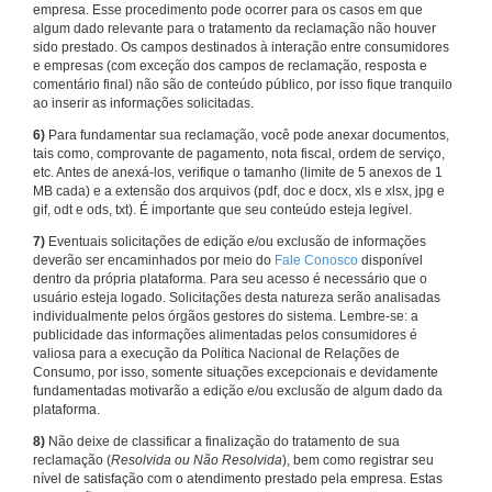
empresa. Esse procedimento pode ocorrer para os casos em que
algum dado relevante para o tratamento da reclamação não houver
sido prestado. Os campos destinados à interação entre consumidores
e empresas (com exceção dos campos de reclamação, resposta e
comentário final) não são de conteúdo público, por isso fique tranquilo
ao inserir as informações solicitadas.
6)
Para fundamentar sua reclamação, você pode anexar documentos,
tais como, comprovante de pagamento, nota fiscal, ordem de serviço,
etc. Antes de anexá-los, verifique o tamanho (limite de 5 anexos de 1
MB cada) e a extensão dos arquivos (pdf, doc e docx, xls e xlsx, jpg e
gif, odt e ods, txt). É importante que seu conteúdo esteja legível.
7)
Eventuais solicitações de edição e/ou exclusão de informações
deverão ser encaminhados por meio do
Fale Conosco
disponível
dentro da própria plataforma. Para seu acesso é necessário que o
usuário esteja logado. Solicitações desta natureza serão analisadas
individualmente pelos órgãos gestores do sistema. Lembre-se: a
publicidade das informações alimentadas pelos consumidores é
valiosa para a execução da Política Nacional de Relações de
Consumo, por isso, somente situações excepcionais e devidamente
fundamentadas motivarão a edição e/ou exclusão de algum dado da
plataforma.
8)
Não deixe de classificar a finalização do tratamento de sua
reclamação (
Resolvida ou Não Resolvida
), bem como registrar seu
nível de satisfação com o atendimento prestado pela empresa. Estas