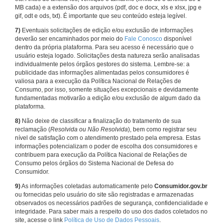
MB cada) e a extensão dos arquivos (pdf, doc e docx, xls e xlsx, jpg e
gif, odt e ods, txt). É importante que seu conteúdo esteja legível.
7)
Eventuais solicitações de edição e/ou exclusão de informações
deverão ser encaminhados por meio do
Fale Conosco
disponível
dentro da própria plataforma. Para seu acesso é necessário que o
usuário esteja logado. Solicitações desta natureza serão analisadas
individualmente pelos órgãos gestores do sistema. Lembre-se: a
publicidade das informações alimentadas pelos consumidores é
valiosa para a execução da Política Nacional de Relações de
Consumo, por isso, somente situações excepcionais e devidamente
fundamentadas motivarão a edição e/ou exclusão de algum dado da
plataforma.
8)
Não deixe de classificar a finalização do tratamento de sua
reclamação (
Resolvida ou Não Resolvida
), bem como registrar seu
nível de satisfação com o atendimento prestado pela empresa. Estas
informações potencializam o poder de escolha dos consumidores e
contribuem para execução da Política Nacional de Relações de
Consumo pelos órgãos do Sistema Nacional de Defesa do
Consumidor.
9)
As informações coletadas automaticamente pelo
Consumidor.gov.br
ou fornecidas pelo usuário do site são registradas e armazenadas
observados os necessários padrões de segurança, confidencialidade e
integridade. Para saber mais a respeito do uso dos dados coletados no
site, acesse o link
Política de Uso de Dados Pessoais
.