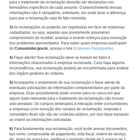
para o tratamento da reclamação deverão ser declaradas nos
formulários específicos de cada assunto. O preenchimento dessas
informações não é obrigatório, entretanto, ele pode fazer a diferença
para que a reclamação seja de fato resolvida.
3)
As reclamações só poderão ser registradas em face de empresas
cadastradas, ou seja, aquelas que previamente assumiram
compromissos de receber, analisar e investir esforços para resolução
dos problemas apresentados. Para saber quais empresas participam
do
Consumidor.gov.br
, acesse o link
Empresas Participantes
.
4)
Fique atento! Sua reclamação deve se basear em fatos e
informações relacionados à empresa reclamada. Caso haja alguma
inconsistência, sua reclamação poderá ser encaminhada para análise
dos órgãos gestores do sistema.
5)
Acompanhe o andamento de sua reclamação e fique atento às
eventuais solicitações de informações complementares por parte da
empresa. Esse procedimento pode ocorrer para os casos em que
algum dado relevante para o tratamento da reclamação não houver
sido prestado. Os campos destinados à interação entre consumidores
e empresas (com exceção dos campos de reclamação, resposta e
comentário final) não são de conteúdo público, por isso fique tranquilo
ao inserir as informações solicitadas.
6)
Para fundamentar sua reclamação, você pode anexar documentos,
tais como, comprovante de pagamento, nota fiscal, ordem de serviço,
etc. Antes de anexá-los, verifique o tamanho (limite de 5 anexos de 1