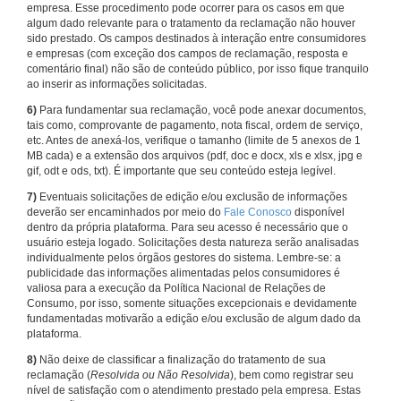
empresa. Esse procedimento pode ocorrer para os casos em que
algum dado relevante para o tratamento da reclamação não houver
sido prestado. Os campos destinados à interação entre consumidores
e empresas (com exceção dos campos de reclamação, resposta e
comentário final) não são de conteúdo público, por isso fique tranquilo
ao inserir as informações solicitadas.
6)
Para fundamentar sua reclamação, você pode anexar documentos,
tais como, comprovante de pagamento, nota fiscal, ordem de serviço,
etc. Antes de anexá-los, verifique o tamanho (limite de 5 anexos de 1
MB cada) e a extensão dos arquivos (pdf, doc e docx, xls e xlsx, jpg e
gif, odt e ods, txt). É importante que seu conteúdo esteja legível.
7)
Eventuais solicitações de edição e/ou exclusão de informações
deverão ser encaminhados por meio do
Fale Conosco
disponível
dentro da própria plataforma. Para seu acesso é necessário que o
usuário esteja logado. Solicitações desta natureza serão analisadas
individualmente pelos órgãos gestores do sistema. Lembre-se: a
publicidade das informações alimentadas pelos consumidores é
valiosa para a execução da Política Nacional de Relações de
Consumo, por isso, somente situações excepcionais e devidamente
fundamentadas motivarão a edição e/ou exclusão de algum dado da
plataforma.
8)
Não deixe de classificar a finalização do tratamento de sua
reclamação (
Resolvida ou Não Resolvida
), bem como registrar seu
nível de satisfação com o atendimento prestado pela empresa. Estas