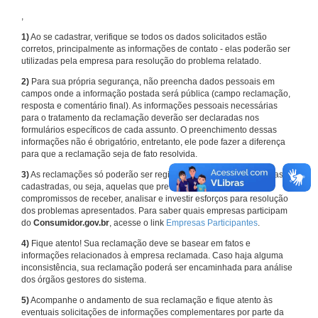
,
1)
Ao se cadastrar, verifique se todos os dados solicitados estão
corretos, principalmente as informações de contato - elas poderão ser
utilizadas pela empresa para resolução do problema relatado.
2)
Para sua própria segurança, não preencha dados pessoais em
campos onde a informação postada será pública (campo reclamação,
resposta e comentário final). As informações pessoais necessárias
para o tratamento da reclamação deverão ser declaradas nos
formulários específicos de cada assunto. O preenchimento dessas
informações não é obrigatório, entretanto, ele pode fazer a diferença
para que a reclamação seja de fato resolvida.
3)
As reclamações só poderão ser registradas em face de empresas
cadastradas, ou seja, aquelas que previamente assumiram
compromissos de receber, analisar e investir esforços para resolução
dos problemas apresentados. Para saber quais empresas participam
do
Consumidor.gov.br
, acesse o link
Empresas Participantes
.
4)
Fique atento! Sua reclamação deve se basear em fatos e
informações relacionados à empresa reclamada. Caso haja alguma
inconsistência, sua reclamação poderá ser encaminhada para análise
dos órgãos gestores do sistema.
5)
Acompanhe o andamento de sua reclamação e fique atento às
eventuais solicitações de informações complementares por parte da