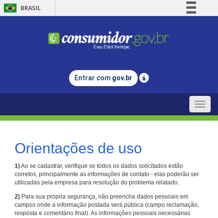
BRASIL
Simplifique!
Comunica BR
Participe
Acesso à informação
Entrar com
gov.br
Legislação
Canais
Toggle
naviga
Orientações de uso
1)
Ao se cadastrar, verifique se todos os dados solicitados estão
corretos, principalmente as informações de contato - elas poderão ser
utilizadas pela empresa para resolução do problema relatado.
2)
Para sua própria segurança, não preencha dados pessoais em
campos onde a informação postada será pública (campo reclamação,
resposta e comentário final). As informações pessoais necessárias