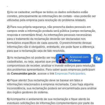
,
1)
Ao se cadastrar, verifique se todos os dados solicitados estão
corretos, principalmente as informações de contato - elas poderão ser
utilizadas pela empresa para resolução do problema relatado.
2)
Para sua própria segurança, não preencha dados pessoais em
campos onde a informação postada será pública (campo reclamação,
resposta e comentário final). As informações pessoais necessárias
para o tratamento da reclamação deverão ser declaradas nos
formulários específicos de cada assunto. O preenchimento dessas
informações não é obrigatório, entretanto, ele pode fazer a diferença
para que a reclamação seja de fato resolvida.
3)
As reclamações só poderão ser registradas em face de empresas
cadastradas, ou seja, aquelas que previamente assumiram
compromissos de receber, analisar e investir esforços para resolução
dos problemas apresentados. Para saber quais empresas participam
do
Consumidor.gov.br
, acesse o link
Empresas Participantes
.
4)
Fique atento! Sua reclamação deve se basear em fatos e
informações relacionados à empresa reclamada. Caso haja alguma
inconsistência, sua reclamação poderá ser encaminhada para análise
dos órgãos gestores do sistema.
5)
Acompanhe o andamento de sua reclamação e fique atento às
eventuais solicitações de informações complementares por parte da