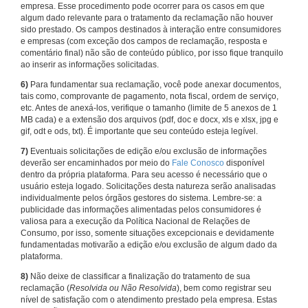
empresa. Esse procedimento pode ocorrer para os casos em que
algum dado relevante para o tratamento da reclamação não houver
sido prestado. Os campos destinados à interação entre consumidores
e empresas (com exceção dos campos de reclamação, resposta e
comentário final) não são de conteúdo público, por isso fique tranquilo
ao inserir as informações solicitadas.
6)
Para fundamentar sua reclamação, você pode anexar documentos,
tais como, comprovante de pagamento, nota fiscal, ordem de serviço,
etc. Antes de anexá-los, verifique o tamanho (limite de 5 anexos de 1
MB cada) e a extensão dos arquivos (pdf, doc e docx, xls e xlsx, jpg e
gif, odt e ods, txt). É importante que seu conteúdo esteja legível.
7)
Eventuais solicitações de edição e/ou exclusão de informações
deverão ser encaminhados por meio do
Fale Conosco
disponível
dentro da própria plataforma. Para seu acesso é necessário que o
usuário esteja logado. Solicitações desta natureza serão analisadas
individualmente pelos órgãos gestores do sistema. Lembre-se: a
publicidade das informações alimentadas pelos consumidores é
valiosa para a execução da Política Nacional de Relações de
Consumo, por isso, somente situações excepcionais e devidamente
fundamentadas motivarão a edição e/ou exclusão de algum dado da
plataforma.
8)
Não deixe de classificar a finalização do tratamento de sua
reclamação (
Resolvida ou Não Resolvida
), bem como registrar seu
nível de satisfação com o atendimento prestado pela empresa. Estas