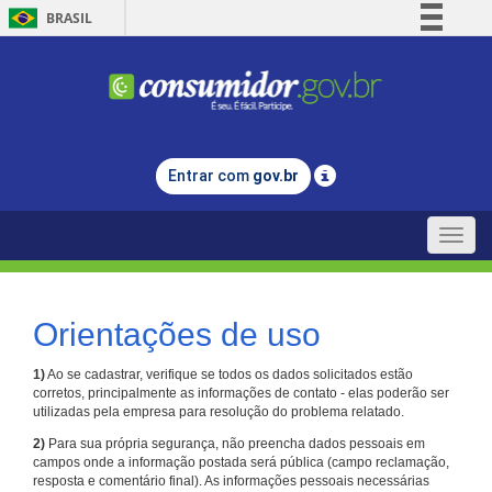
BRASIL
Simplifique!
Comunica BR
Participe
Acesso à informação
Entrar com
gov.br
Legislação
Canais
Toggle
naviga
Orientações de uso
1)
Ao se cadastrar, verifique se todos os dados solicitados estão
corretos, principalmente as informações de contato - elas poderão ser
utilizadas pela empresa para resolução do problema relatado.
2)
Para sua própria segurança, não preencha dados pessoais em
campos onde a informação postada será pública (campo reclamação,
resposta e comentário final). As informações pessoais necessárias