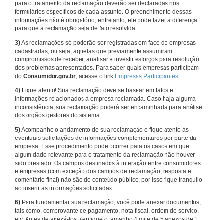
para o tratamento da reclamação deverão ser declaradas nos
formulários específicos de cada assunto. O preenchimento dessas
informações não é obrigatório, entretanto, ele pode fazer a diferença
para que a reclamação seja de fato resolvida.
3)
As reclamações só poderão ser registradas em face de empresas
cadastradas, ou seja, aquelas que previamente assumiram
compromissos de receber, analisar e investir esforços para resolução
dos problemas apresentados. Para saber quais empresas participam
do
Consumidor.gov.br
, acesse o link
Empresas Participantes
.
4)
Fique atento! Sua reclamação deve se basear em fatos e
informações relacionados à empresa reclamada. Caso haja alguma
inconsistência, sua reclamação poderá ser encaminhada para análise
dos órgãos gestores do sistema.
5)
Acompanhe o andamento de sua reclamação e fique atento às
eventuais solicitações de informações complementares por parte da
empresa. Esse procedimento pode ocorrer para os casos em que
algum dado relevante para o tratamento da reclamação não houver
sido prestado. Os campos destinados à interação entre consumidores
e empresas (com exceção dos campos de reclamação, resposta e
comentário final) não são de conteúdo público, por isso fique tranquilo
ao inserir as informações solicitadas.
6)
Para fundamentar sua reclamação, você pode anexar documentos,
tais como, comprovante de pagamento, nota fiscal, ordem de serviço,
etc. Antes de anexá-los, verifique o tamanho (limite de 5 anexos de 1