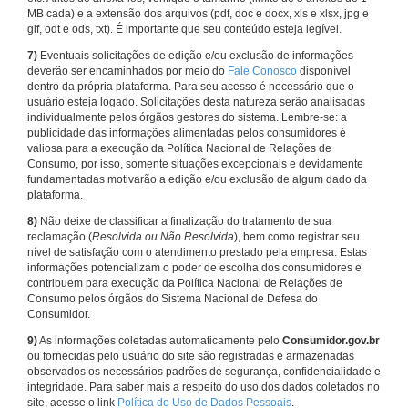
MB cada) e a extensão dos arquivos (pdf, doc e docx, xls e xlsx, jpg e
gif, odt e ods, txt). É importante que seu conteúdo esteja legível.
7)
Eventuais solicitações de edição e/ou exclusão de informações
deverão ser encaminhados por meio do
Fale Conosco
disponível
dentro da própria plataforma. Para seu acesso é necessário que o
usuário esteja logado. Solicitações desta natureza serão analisadas
individualmente pelos órgãos gestores do sistema. Lembre-se: a
publicidade das informações alimentadas pelos consumidores é
valiosa para a execução da Política Nacional de Relações de
Consumo, por isso, somente situações excepcionais e devidamente
fundamentadas motivarão a edição e/ou exclusão de algum dado da
plataforma.
8)
Não deixe de classificar a finalização do tratamento de sua
reclamação (
Resolvida ou Não Resolvida
), bem como registrar seu
nível de satisfação com o atendimento prestado pela empresa. Estas
informações potencializam o poder de escolha dos consumidores e
contribuem para execução da Política Nacional de Relações de
Consumo pelos órgãos do Sistema Nacional de Defesa do
Consumidor.
9)
As informações coletadas automaticamente pelo
Consumidor.gov.br
ou fornecidas pelo usuário do site são registradas e armazenadas
observados os necessários padrões de segurança, confidencialidade e
integridade. Para saber mais a respeito do uso dos dados coletados no
site, acesse o link
Política de Uso de Dados Pessoais
.