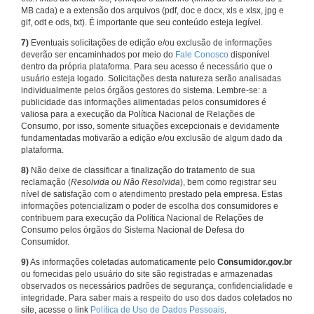
MB cada) e a extensão dos arquivos (pdf, doc e docx, xls e xlsx, jpg e
gif, odt e ods, txt). É importante que seu conteúdo esteja legível.
7)
Eventuais solicitações de edição e/ou exclusão de informações
deverão ser encaminhados por meio do
Fale Conosco
disponível
dentro da própria plataforma. Para seu acesso é necessário que o
usuário esteja logado. Solicitações desta natureza serão analisadas
individualmente pelos órgãos gestores do sistema. Lembre-se: a
publicidade das informações alimentadas pelos consumidores é
valiosa para a execução da Política Nacional de Relações de
Consumo, por isso, somente situações excepcionais e devidamente
fundamentadas motivarão a edição e/ou exclusão de algum dado da
plataforma.
8)
Não deixe de classificar a finalização do tratamento de sua
reclamação (
Resolvida ou Não Resolvida
), bem como registrar seu
nível de satisfação com o atendimento prestado pela empresa. Estas
informações potencializam o poder de escolha dos consumidores e
contribuem para execução da Política Nacional de Relações de
Consumo pelos órgãos do Sistema Nacional de Defesa do
Consumidor.
9)
As informações coletadas automaticamente pelo
Consumidor.gov.br
ou fornecidas pelo usuário do site são registradas e armazenadas
observados os necessários padrões de segurança, confidencialidade e
integridade. Para saber mais a respeito do uso dos dados coletados no
site, acesse o link
Política de Uso de Dados Pessoais
.