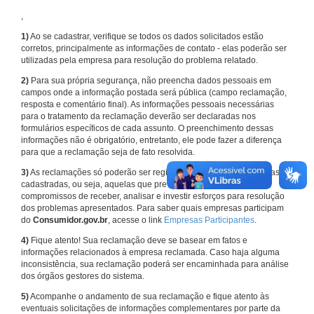
,
1)
Ao se cadastrar, verifique se todos os dados solicitados estão
corretos, principalmente as informações de contato - elas poderão ser
utilizadas pela empresa para resolução do problema relatado.
2)
Para sua própria segurança, não preencha dados pessoais em
campos onde a informação postada será pública (campo reclamação,
resposta e comentário final). As informações pessoais necessárias
para o tratamento da reclamação deverão ser declaradas nos
formulários específicos de cada assunto. O preenchimento dessas
informações não é obrigatório, entretanto, ele pode fazer a diferença
para que a reclamação seja de fato resolvida.
3)
As reclamações só poderão ser registradas em face de empresas
cadastradas, ou seja, aquelas que previamente assumiram
compromissos de receber, analisar e investir esforços para resolução
dos problemas apresentados. Para saber quais empresas participam
do
Consumidor.gov.br
, acesse o link
Empresas Participantes
.
4)
Fique atento! Sua reclamação deve se basear em fatos e
informações relacionados à empresa reclamada. Caso haja alguma
inconsistência, sua reclamação poderá ser encaminhada para análise
dos órgãos gestores do sistema.
5)
Acompanhe o andamento de sua reclamação e fique atento às
eventuais solicitações de informações complementares por parte da