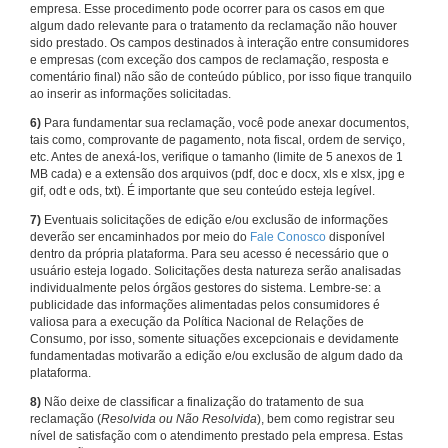
empresa. Esse procedimento pode ocorrer para os casos em que
algum dado relevante para o tratamento da reclamação não houver
sido prestado. Os campos destinados à interação entre consumidores
e empresas (com exceção dos campos de reclamação, resposta e
comentário final) não são de conteúdo público, por isso fique tranquilo
ao inserir as informações solicitadas.
6)
Para fundamentar sua reclamação, você pode anexar documentos,
tais como, comprovante de pagamento, nota fiscal, ordem de serviço,
etc. Antes de anexá-los, verifique o tamanho (limite de 5 anexos de 1
MB cada) e a extensão dos arquivos (pdf, doc e docx, xls e xlsx, jpg e
gif, odt e ods, txt). É importante que seu conteúdo esteja legível.
7)
Eventuais solicitações de edição e/ou exclusão de informações
deverão ser encaminhados por meio do
Fale Conosco
disponível
dentro da própria plataforma. Para seu acesso é necessário que o
usuário esteja logado. Solicitações desta natureza serão analisadas
individualmente pelos órgãos gestores do sistema. Lembre-se: a
publicidade das informações alimentadas pelos consumidores é
valiosa para a execução da Política Nacional de Relações de
Consumo, por isso, somente situações excepcionais e devidamente
fundamentadas motivarão a edição e/ou exclusão de algum dado da
plataforma.
8)
Não deixe de classificar a finalização do tratamento de sua
reclamação (
Resolvida ou Não Resolvida
), bem como registrar seu
nível de satisfação com o atendimento prestado pela empresa. Estas