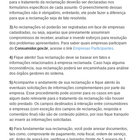
para o tratamento da reclamação deverão ser declaradas nos
formulários específicos de cada assunto. O preenchimento dessas
informações não é obrigatório, entretanto, ele pode fazer a diferença
para que a reclamação seja de fato resolvida.
3)
As reclamações só poderão ser registradas em face de empresas
cadastradas, ou seja, aquelas que previamente assumiram
compromissos de receber, analisar e investir esforços para resolução
dos problemas apresentados. Para saber quais empresas participam
do
Consumidor.gov.br
, acesse o link
Empresas Participantes
.
4)
Fique atento! Sua reclamação deve se basear em fatos e
informações relacionados à empresa reclamada. Caso haja alguma
inconsistência, sua reclamação poderá ser encaminhada para análise
dos órgãos gestores do sistema.
5)
Acompanhe o andamento de sua reclamação e fique atento às
eventuais solicitações de informações complementares por parte da
empresa. Esse procedimento pode ocorrer para os casos em que
algum dado relevante para o tratamento da reclamação não houver
sido prestado. Os campos destinados à interação entre consumidores
e empresas (com exceção dos campos de reclamação, resposta e
comentário final) não são de conteúdo público, por isso fique tranquilo
ao inserir as informações solicitadas.
6)
Para fundamentar sua reclamação, você pode anexar documentos,
tais como, comprovante de pagamento, nota fiscal, ordem de serviço,
etc. Antes de anexá-los, verifique o tamanho (limite de 5 anexos de 1