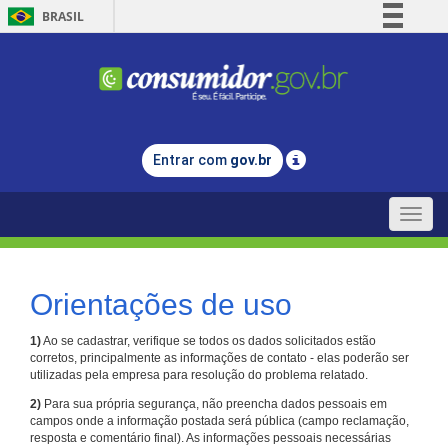
BRASIL
Simplifique!
Comunica BR
Participe
Acesso à informação
Entrar com
gov.br
Legislação
Canais
Toggle
naviga
Orientações de uso
1)
Ao se cadastrar, verifique se todos os dados solicitados estão
corretos, principalmente as informações de contato - elas poderão ser
utilizadas pela empresa para resolução do problema relatado.
2)
Para sua própria segurança, não preencha dados pessoais em
campos onde a informação postada será pública (campo reclamação,
resposta e comentário final). As informações pessoais necessárias