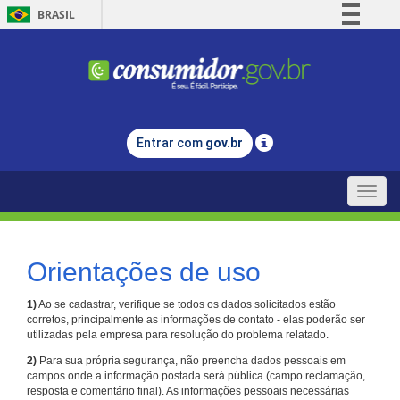
BRASIL
Simplifique!
Comunica BR
Participe
Acesso à informação
Entrar com
gov.br
Legislação
Canais
Toggle
naviga
Orientações de uso
1)
Ao se cadastrar, verifique se todos os dados solicitados estão
corretos, principalmente as informações de contato - elas poderão ser
utilizadas pela empresa para resolução do problema relatado.
2)
Para sua própria segurança, não preencha dados pessoais em
campos onde a informação postada será pública (campo reclamação,
resposta e comentário final). As informações pessoais necessárias