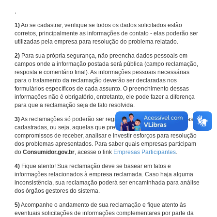
,
1)
Ao se cadastrar, verifique se todos os dados solicitados estão
corretos, principalmente as informações de contato - elas poderão ser
utilizadas pela empresa para resolução do problema relatado.
2)
Para sua própria segurança, não preencha dados pessoais em
campos onde a informação postada será pública (campo reclamação,
resposta e comentário final). As informações pessoais necessárias
para o tratamento da reclamação deverão ser declaradas nos
formulários específicos de cada assunto. O preenchimento dessas
informações não é obrigatório, entretanto, ele pode fazer a diferença
para que a reclamação seja de fato resolvida.
3)
As reclamações só poderão ser registradas em face de empresas
cadastradas, ou seja, aquelas que previamente assumiram
compromissos de receber, analisar e investir esforços para resolução
dos problemas apresentados. Para saber quais empresas participam
do
Consumidor.gov.br
, acesse o link
Empresas Participantes
.
4)
Fique atento! Sua reclamação deve se basear em fatos e
informações relacionados à empresa reclamada. Caso haja alguma
inconsistência, sua reclamação poderá ser encaminhada para análise
dos órgãos gestores do sistema.
5)
Acompanhe o andamento de sua reclamação e fique atento às
eventuais solicitações de informações complementares por parte da