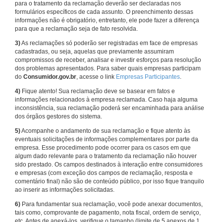
para o tratamento da reclamação deverão ser declaradas nos
formulários específicos de cada assunto. O preenchimento dessas
informações não é obrigatório, entretanto, ele pode fazer a diferença
para que a reclamação seja de fato resolvida.
3)
As reclamações só poderão ser registradas em face de empresas
cadastradas, ou seja, aquelas que previamente assumiram
compromissos de receber, analisar e investir esforços para resolução
dos problemas apresentados. Para saber quais empresas participam
do
Consumidor.gov.br
, acesse o link
Empresas Participantes
.
4)
Fique atento! Sua reclamação deve se basear em fatos e
informações relacionados à empresa reclamada. Caso haja alguma
inconsistência, sua reclamação poderá ser encaminhada para análise
dos órgãos gestores do sistema.
5)
Acompanhe o andamento de sua reclamação e fique atento às
eventuais solicitações de informações complementares por parte da
empresa. Esse procedimento pode ocorrer para os casos em que
algum dado relevante para o tratamento da reclamação não houver
sido prestado. Os campos destinados à interação entre consumidores
e empresas (com exceção dos campos de reclamação, resposta e
comentário final) não são de conteúdo público, por isso fique tranquilo
ao inserir as informações solicitadas.
6)
Para fundamentar sua reclamação, você pode anexar documentos,
tais como, comprovante de pagamento, nota fiscal, ordem de serviço,
etc. Antes de anexá-los, verifique o tamanho (limite de 5 anexos de 1