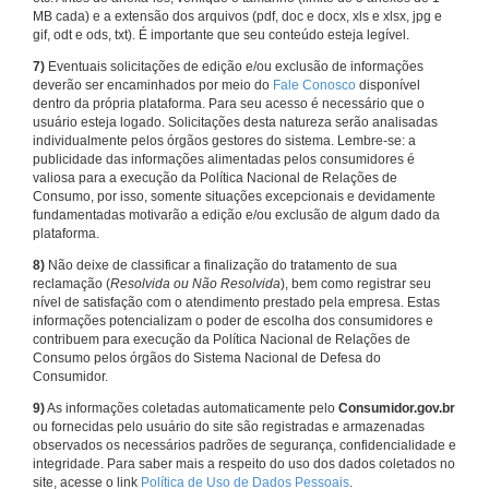
MB cada) e a extensão dos arquivos (pdf, doc e docx, xls e xlsx, jpg e
gif, odt e ods, txt). É importante que seu conteúdo esteja legível.
7)
Eventuais solicitações de edição e/ou exclusão de informações
deverão ser encaminhados por meio do
Fale Conosco
disponível
dentro da própria plataforma. Para seu acesso é necessário que o
usuário esteja logado. Solicitações desta natureza serão analisadas
individualmente pelos órgãos gestores do sistema. Lembre-se: a
publicidade das informações alimentadas pelos consumidores é
valiosa para a execução da Política Nacional de Relações de
Consumo, por isso, somente situações excepcionais e devidamente
fundamentadas motivarão a edição e/ou exclusão de algum dado da
plataforma.
8)
Não deixe de classificar a finalização do tratamento de sua
reclamação (
Resolvida ou Não Resolvida
), bem como registrar seu
nível de satisfação com o atendimento prestado pela empresa. Estas
informações potencializam o poder de escolha dos consumidores e
contribuem para execução da Política Nacional de Relações de
Consumo pelos órgãos do Sistema Nacional de Defesa do
Consumidor.
9)
As informações coletadas automaticamente pelo
Consumidor.gov.br
ou fornecidas pelo usuário do site são registradas e armazenadas
observados os necessários padrões de segurança, confidencialidade e
integridade. Para saber mais a respeito do uso dos dados coletados no
site, acesse o link
Política de Uso de Dados Pessoais
.