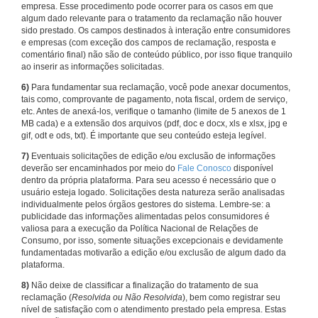
empresa. Esse procedimento pode ocorrer para os casos em que
algum dado relevante para o tratamento da reclamação não houver
sido prestado. Os campos destinados à interação entre consumidores
e empresas (com exceção dos campos de reclamação, resposta e
comentário final) não são de conteúdo público, por isso fique tranquilo
ao inserir as informações solicitadas.
6)
Para fundamentar sua reclamação, você pode anexar documentos,
tais como, comprovante de pagamento, nota fiscal, ordem de serviço,
etc. Antes de anexá-los, verifique o tamanho (limite de 5 anexos de 1
MB cada) e a extensão dos arquivos (pdf, doc e docx, xls e xlsx, jpg e
gif, odt e ods, txt). É importante que seu conteúdo esteja legível.
7)
Eventuais solicitações de edição e/ou exclusão de informações
deverão ser encaminhados por meio do
Fale Conosco
disponível
dentro da própria plataforma. Para seu acesso é necessário que o
usuário esteja logado. Solicitações desta natureza serão analisadas
individualmente pelos órgãos gestores do sistema. Lembre-se: a
publicidade das informações alimentadas pelos consumidores é
valiosa para a execução da Política Nacional de Relações de
Consumo, por isso, somente situações excepcionais e devidamente
fundamentadas motivarão a edição e/ou exclusão de algum dado da
plataforma.
8)
Não deixe de classificar a finalização do tratamento de sua
reclamação (
Resolvida ou Não Resolvida
), bem como registrar seu
nível de satisfação com o atendimento prestado pela empresa. Estas