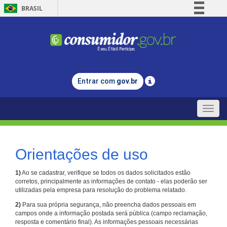
BRASIL
Simplifique!
Comunica BR
Participe
Acesso à informação
Entrar com
gov.br
Legislação
Canais
Toggle
naviga
Orientações de uso
1)
Ao se cadastrar, verifique se todos os dados solicitados estão
corretos, principalmente as informações de contato - elas poderão ser
utilizadas pela empresa para resolução do problema relatado.
2)
Para sua própria segurança, não preencha dados pessoais em
campos onde a informação postada será pública (campo reclamação,
resposta e comentário final). As informações pessoais necessárias