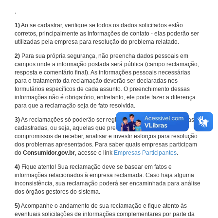
,
1)
Ao se cadastrar, verifique se todos os dados solicitados estão
corretos, principalmente as informações de contato - elas poderão ser
utilizadas pela empresa para resolução do problema relatado.
2)
Para sua própria segurança, não preencha dados pessoais em
campos onde a informação postada será pública (campo reclamação,
resposta e comentário final). As informações pessoais necessárias
para o tratamento da reclamação deverão ser declaradas nos
formulários específicos de cada assunto. O preenchimento dessas
informações não é obrigatório, entretanto, ele pode fazer a diferença
para que a reclamação seja de fato resolvida.
3)
As reclamações só poderão ser registradas em face de empresas
cadastradas, ou seja, aquelas que previamente assumiram
compromissos de receber, analisar e investir esforços para resolução
dos problemas apresentados. Para saber quais empresas participam
do
Consumidor.gov.br
, acesse o link
Empresas Participantes
.
4)
Fique atento! Sua reclamação deve se basear em fatos e
informações relacionados à empresa reclamada. Caso haja alguma
inconsistência, sua reclamação poderá ser encaminhada para análise
dos órgãos gestores do sistema.
5)
Acompanhe o andamento de sua reclamação e fique atento às
eventuais solicitações de informações complementares por parte da