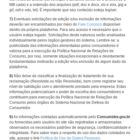
MB cada) e a extensão dos arquivos (pdf, doc e docx, xls e xlsx, jpg e
gif, odt e ods, txt). É importante que seu conteúdo esteja legível.
7)
Eventuais solicitações de edição e/ou exclusão de informações
deverão ser encaminhados por meio do
Fale Conosco
disponível
dentro da própria plataforma. Para seu acesso é necessário que o
usuário esteja logado. Solicitações desta natureza serão analisadas
individualmente pelos órgãos gestores do sistema. Lembre-se: a
publicidade das informações alimentadas pelos consumidores é
valiosa para a execução da Política Nacional de Relações de
Consumo, por isso, somente situações excepcionais e devidamente
fundamentadas motivarão a edição e/ou exclusão de algum dado da
plataforma.
8)
Não deixe de classificar a finalização do tratamento de sua
reclamação (
Resolvida ou Não Resolvida
), bem como registrar seu
nível de satisfação com o atendimento prestado pela empresa. Estas
informações potencializam o poder de escolha dos consumidores e
contribuem para execução da Política Nacional de Relações de
Consumo pelos órgãos do Sistema Nacional de Defesa do
Consumidor.
9)
As informações coletadas automaticamente pelo
Consumidor.gov.br
ou fornecidas pelo usuário do site são registradas e armazenadas
observados os necessários padrões de segurança, confidencialidade e
integridade. Para saber mais a respeito do uso dos dados coletados no
site, acesse o link
Política de Uso de Dados Pessoais
.