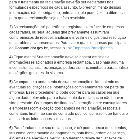
para o tratamento da reclamação deverão ser declaradas nos
formulários específicos de cada assunto. O preenchimento dessas
informações não é obrigatório, entretanto, ele pode fazer a diferença
para que a reclamação seja de fato resolvida.
3)
As reclamações só poderão ser registradas em face de empresas
cadastradas, ou seja, aquelas que previamente assumiram
compromissos de receber, analisar e investir esforços para resolução
dos problemas apresentados. Para saber quais empresas participam
do
Consumidor.gov.br
, acesse o link
Empresas Participantes
.
4)
Fique atento! Sua reclamação deve se basear em fatos e
informações relacionados à empresa reclamada. Caso haja alguma
inconsistência, sua reclamação poderá ser encaminhada para análise
dos órgãos gestores do sistema.
5)
Acompanhe o andamento de sua reclamação e fique atento às
eventuais solicitações de informações complementares por parte da
empresa. Esse procedimento pode ocorrer para os casos em que
algum dado relevante para o tratamento da reclamação não houver
sido prestado. Os campos destinados à interação entre consumidores
e empresas (com exceção dos campos de reclamação, resposta e
comentário final) não são de conteúdo público, por isso fique tranquilo
ao inserir as informações solicitadas.
6)
Para fundamentar sua reclamação, você pode anexar documentos,
tais como, comprovante de pagamento, nota fiscal, ordem de serviço,
etc. Antes de anexá-los, verifique o tamanho (limite de 5 anexos de 1