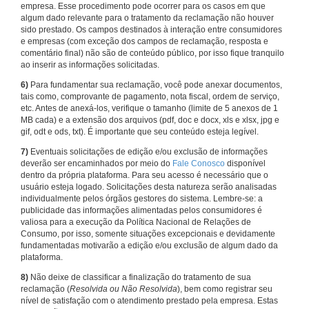
empresa. Esse procedimento pode ocorrer para os casos em que
algum dado relevante para o tratamento da reclamação não houver
sido prestado. Os campos destinados à interação entre consumidores
e empresas (com exceção dos campos de reclamação, resposta e
comentário final) não são de conteúdo público, por isso fique tranquilo
ao inserir as informações solicitadas.
6)
Para fundamentar sua reclamação, você pode anexar documentos,
tais como, comprovante de pagamento, nota fiscal, ordem de serviço,
etc. Antes de anexá-los, verifique o tamanho (limite de 5 anexos de 1
MB cada) e a extensão dos arquivos (pdf, doc e docx, xls e xlsx, jpg e
gif, odt e ods, txt). É importante que seu conteúdo esteja legível.
7)
Eventuais solicitações de edição e/ou exclusão de informações
deverão ser encaminhados por meio do
Fale Conosco
disponível
dentro da própria plataforma. Para seu acesso é necessário que o
usuário esteja logado. Solicitações desta natureza serão analisadas
individualmente pelos órgãos gestores do sistema. Lembre-se: a
publicidade das informações alimentadas pelos consumidores é
valiosa para a execução da Política Nacional de Relações de
Consumo, por isso, somente situações excepcionais e devidamente
fundamentadas motivarão a edição e/ou exclusão de algum dado da
plataforma.
8)
Não deixe de classificar a finalização do tratamento de sua
reclamação (
Resolvida ou Não Resolvida
), bem como registrar seu
nível de satisfação com o atendimento prestado pela empresa. Estas