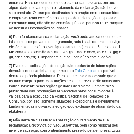
empresa. Esse procedimento pode ocorrer para os casos em que
algum dado relevante para o tratamento da reclamação não houver
sido prestado. Os campos destinados à interação entre consumidores
e empresas (com exceção dos campos de reclamação, resposta e
comentário final) não são de conteúdo público, por isso fique tranquilo
ao inserir as informações solicitadas.
6)
Para fundamentar sua reclamação, você pode anexar documentos,
tais como, comprovante de pagamento, nota fiscal, ordem de serviço,
etc. Antes de anexá-los, verifique o tamanho (limite de 5 anexos de 1
MB cada) e a extensão dos arquivos (pdf, doc e docx, xls e xlsx, jpg e
gif, odt e ods, txt). É importante que seu conteúdo esteja legível.
7)
Eventuais solicitações de edição e/ou exclusão de informações
deverão ser encaminhados por meio do
Fale Conosco
disponível
dentro da própria plataforma. Para seu acesso é necessário que o
usuário esteja logado. Solicitações desta natureza serão analisadas
individualmente pelos órgãos gestores do sistema. Lembre-se: a
publicidade das informações alimentadas pelos consumidores é
valiosa para a execução da Política Nacional de Relações de
Consumo, por isso, somente situações excepcionais e devidamente
fundamentadas motivarão a edição e/ou exclusão de algum dado da
plataforma.
8)
Não deixe de classificar a finalização do tratamento de sua
reclamação (
Resolvida ou Não Resolvida
), bem como registrar seu
nível de satisfação com o atendimento prestado pela empresa. Estas