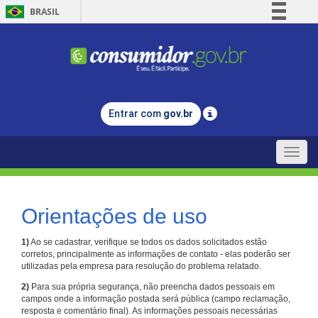
BRASIL
Simplifique!
Comunica BR
Participe
Acesso à informação
Entrar com
gov.br
Legislação
Canais
Toggle
naviga
Orientações de uso
1)
Ao se cadastrar, verifique se todos os dados solicitados estão
corretos, principalmente as informações de contato - elas poderão ser
utilizadas pela empresa para resolução do problema relatado.
2)
Para sua própria segurança, não preencha dados pessoais em
campos onde a informação postada será pública (campo reclamação,
resposta e comentário final). As informações pessoais necessárias