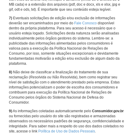
MB cada) e a extensão dos arquivos (pdf, doc e docx, xls e xlsx, jpg e
gif, odt e ods, txt). É importante que seu conteúdo esteja legível.
7)
Eventuais solicitações de edição e/ou exclusão de informações
deverão ser encaminhados por meio do
Fale Conosco
disponível
dentro da própria plataforma. Para seu acesso é necessário que o
usuário esteja logado. Solicitações desta natureza serão analisadas
individualmente pelos órgãos gestores do sistema. Lembre-se: a
publicidade das informações alimentadas pelos consumidores é
valiosa para a execução da Política Nacional de Relações de
Consumo, por isso, somente situações excepcionais e devidamente
fundamentadas motivarão a edição e/ou exclusão de algum dado da
plataforma.
8)
Não deixe de classificar a finalização do tratamento de sua
reclamação (
Resolvida ou Não Resolvida
), bem como registrar seu
nível de satisfação com o atendimento prestado pela empresa. Estas
informações potencializam o poder de escolha dos consumidores e
contribuem para execução da Política Nacional de Relações de
Consumo pelos órgãos do Sistema Nacional de Defesa do
Consumidor.
9)
As informações coletadas automaticamente pelo
Consumidor.gov.br
ou fornecidas pelo usuário do site são registradas e armazenadas
observados os necessários padrões de segurança, confidencialidade e
integridade. Para saber mais a respeito do uso dos dados coletados no
site, acesse o link
Política de Uso de Dados Pessoais
.