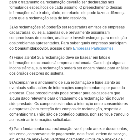
para o tratamento da reclamação deverão ser declaradas nos
formulários específicos de cada assunto. O preenchimento dessas
informações não é obrigatório, entretanto, ele pode fazer a diferença
para que a reclamação seja de fato resolvida.
3)
As reclamações só poderão ser registradas em face de empresas
cadastradas, ou seja, aquelas que previamente assumiram
compromissos de receber, analisar e investir esforços para resolução
dos problemas apresentados. Para saber quais empresas participam
do
Consumidor.gov.br
, acesse o link
Empresas Participantes
.
4)
Fique atento! Sua reclamação deve se basear em fatos e
informações relacionados à empresa reclamada. Caso haja alguma
inconsistência, sua reclamação poderá ser encaminhada para análise
dos órgãos gestores do sistema.
5)
Acompanhe o andamento de sua reclamação e fique atento às
eventuais solicitações de informações complementares por parte da
empresa. Esse procedimento pode ocorrer para os casos em que
algum dado relevante para o tratamento da reclamação não houver
sido prestado. Os campos destinados à interação entre consumidores
e empresas (com exceção dos campos de reclamação, resposta e
comentário final) não são de conteúdo público, por isso fique tranquilo
ao inserir as informações solicitadas.
6)
Para fundamentar sua reclamação, você pode anexar documentos,
tais como, comprovante de pagamento, nota fiscal, ordem de serviço,
etc. Antes de anexá-los, verifique o tamanho (limite de 5 anexos de 1