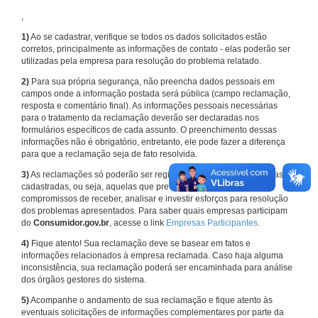
,
1)
Ao se cadastrar, verifique se todos os dados solicitados estão
corretos, principalmente as informações de contato - elas poderão ser
utilizadas pela empresa para resolução do problema relatado.
2)
Para sua própria segurança, não preencha dados pessoais em
campos onde a informação postada será pública (campo reclamação,
resposta e comentário final). As informações pessoais necessárias
para o tratamento da reclamação deverão ser declaradas nos
formulários específicos de cada assunto. O preenchimento dessas
informações não é obrigatório, entretanto, ele pode fazer a diferença
para que a reclamação seja de fato resolvida.
3)
As reclamações só poderão ser registradas em face de empresas
cadastradas, ou seja, aquelas que previamente assumiram
compromissos de receber, analisar e investir esforços para resolução
dos problemas apresentados. Para saber quais empresas participam
do
Consumidor.gov.br
, acesse o link
Empresas Participantes
.
4)
Fique atento! Sua reclamação deve se basear em fatos e
informações relacionados à empresa reclamada. Caso haja alguma
inconsistência, sua reclamação poderá ser encaminhada para análise
dos órgãos gestores do sistema.
5)
Acompanhe o andamento de sua reclamação e fique atento às
eventuais solicitações de informações complementares por parte da