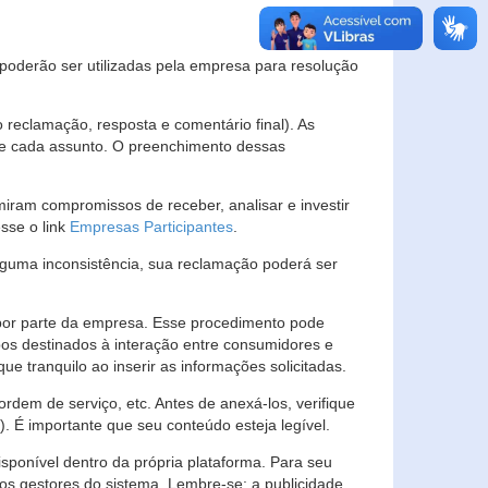
s poderão ser utilizadas pela empresa para resolução
eclamação, resposta e comentário final). As
 de cada assunto. O preenchimento dessas
ram compromissos de receber, analisar e investir
esse o link
Empresas Participantes
.
guma inconsistência, sua reclamação poderá ser
por parte da empresa. Esse procedimento pode
os destinados à interação entre consumidores e
 tranquilo ao inserir as informações solicitadas.
em de serviço, etc. Antes de anexá-los, verifique
t). É importante que seu conteúdo esteja legível.
sponível dentro da própria plataforma. Para seu
ãos gestores do sistema. Lembre-se: a publicidade