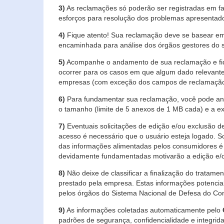
3)
As reclamações só poderão ser registradas em fa
esforços para resolução dos problemas apresentad
4)
Fique atento! Sua reclamação deve se basear em
encaminhada para análise dos órgãos gestores do 
5)
Acompanhe o andamento de sua reclamação e fiqu
ocorrer para os casos em que algum dado relevante
empresas (com exceção dos campos de reclamação, re
6)
Para fundamentar sua reclamação, você pode anex
o tamanho (limite de 5 anexos de 1 MB cada) e a exte
7)
Eventuais solicitações de edição e/ou exclusão
acesso é necessário que o usuário esteja logado. S
das informações alimentadas pelos consumidores é 
devidamente fundamentadas motivarão a edição e/o
8)
Não deixe de classificar a finalização do tratame
prestado pela empresa. Estas informações potenci
pelos órgãos do Sistema Nacional de Defesa do Co
9)
As informações coletadas automaticamente pelo
padrões de segurança, confidencialidade e integrida