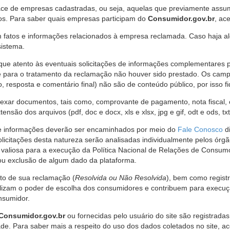
ce de empresas cadastradas, ou seja, aquelas que previamente assumi
os. Para saber quais empresas participam do
Consumidor.gov.br
, ac
 fatos e informações relacionados à empresa reclamada. Caso haja al
sistema.
e atento às eventuais solicitações de informações complementares 
 para o tratamento da reclamação não houver sido prestado. Os camp
sposta e comentário final) não são de conteúdo público, por isso fique
ar documentos, tais como, comprovante de pagamento, nota fiscal, ord
nsão dos arquivos (pdf, doc e docx, xls e xlsx, jpg e gif, odt e ods, tx
 de informações deverão ser encaminhados por meio do
Fale Conosco
di
olicitações desta natureza serão analisadas individualmente pelos órg
valiosa para a execução da Política Nacional de Relações de Consumo
u exclusão de algum dado da plataforma.
nto de sua reclamação (
Resolvida ou Não Resolvida
), bem como regist
alizam o poder de escolha dos consumidores e contribuem para execu
nsumidor.
Consumidor.gov.br
ou fornecidas pelo usuário do site são registrad
de. Para saber mais a respeito do uso dos dados coletados no site, ac