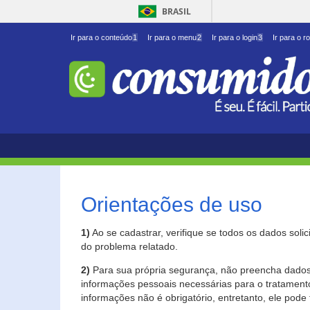
BRASIL
Ir para o conteúdo
1
Ir para o menu
2
Ir para o login
3
Ir para o r
Orientações de uso
1)
Ao se cadastrar, verifique se todos os dados soli
do problema relatado.
2)
Para sua própria segurança, não preencha dados 
informações pessoais necessárias para o tratament
informações não é obrigatório, entretanto, ele pode 