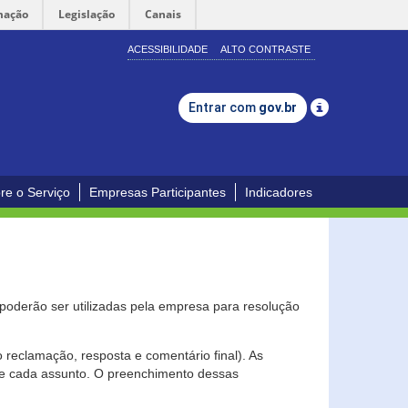
mação
Legislação
Canais
ACESSIBILIDADE
ALTO CONTRASTE
Entrar com
gov.br
re o Serviço
Empresas Participantes
Indicadores
s poderão ser utilizadas pela empresa para resolução
eclamação, resposta e comentário final). As
 de cada assunto. O preenchimento dessas