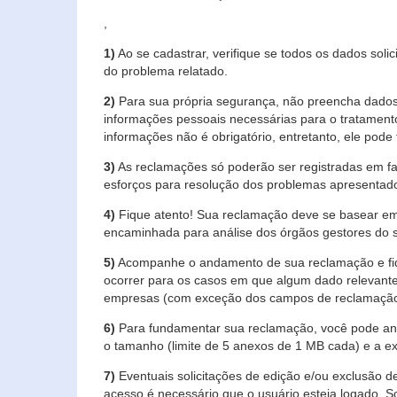
,
1)
Ao se cadastrar, verifique se todos os dados soli
do problema relatado.
2)
Para sua própria segurança, não preencha dados 
informações pessoais necessárias para o tratament
informações não é obrigatório, entretanto, ele pode 
3)
As reclamações só poderão ser registradas em fa
esforços para resolução dos problemas apresentad
4)
Fique atento! Sua reclamação deve se basear em
encaminhada para análise dos órgãos gestores do 
5)
Acompanhe o andamento de sua reclamação e fiqu
ocorrer para os casos em que algum dado relevante
empresas (com exceção dos campos de reclamação, re
6)
Para fundamentar sua reclamação, você pode anex
o tamanho (limite de 5 anexos de 1 MB cada) e a exte
7)
Eventuais solicitações de edição e/ou exclusão
acesso é necessário que o usuário esteja logado. S