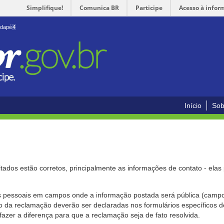
Simplifique!
Comunica BR
Participe
Acesso à infor
odapé
4
Início
Sob
citados estão corretos, principalmente as informações de contato - ela
pessoais em campos onde a informação postada será pública (campo r
o da reclamação deverão ser declaradas nos formulários específicos
fazer a diferença para que a reclamação seja de fato resolvida.