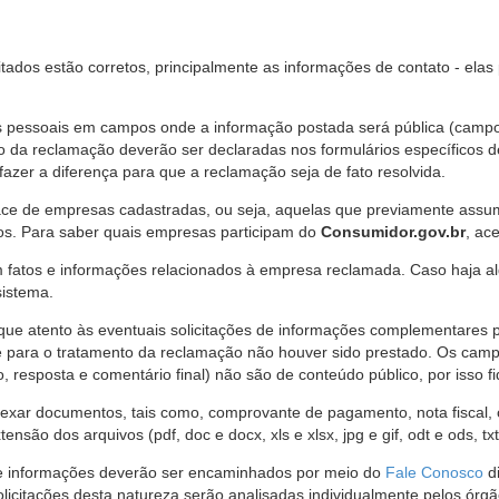
citados estão corretos, principalmente as informações de contato - ela
pessoais em campos onde a informação postada será pública (campo r
o da reclamação deverão ser declaradas nos formulários específicos
fazer a diferença para que a reclamação seja de fato resolvida.
ce de empresas cadastradas, ou seja, aquelas que previamente assumi
os. Para saber quais empresas participam do
Consumidor.gov.br
, ac
 fatos e informações relacionados à empresa reclamada. Caso haja al
sistema.
e atento às eventuais solicitações de informações complementares 
 para o tratamento da reclamação não houver sido prestado. Os camp
sposta e comentário final) não são de conteúdo público, por isso fique
ar documentos, tais como, comprovante de pagamento, nota fiscal, ord
nsão dos arquivos (pdf, doc e docx, xls e xlsx, jpg e gif, odt e ods, tx
 de informações deverão ser encaminhados por meio do
Fale Conosco
di
olicitações desta natureza serão analisadas individualmente pelos órg