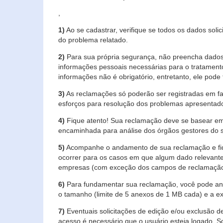
,
1)
Ao se cadastrar, verifique se todos os dados soli
do problema relatado.
2)
Para sua própria segurança, não preencha dados 
informações pessoais necessárias para o tratament
informações não é obrigatório, entretanto, ele pode 
3)
As reclamações só poderão ser registradas em fa
esforços para resolução dos problemas apresentad
4)
Fique atento! Sua reclamação deve se basear em
encaminhada para análise dos órgãos gestores do 
5)
Acompanhe o andamento de sua reclamação e fiqu
ocorrer para os casos em que algum dado relevante
empresas (com exceção dos campos de reclamação, re
6)
Para fundamentar sua reclamação, você pode anex
o tamanho (limite de 5 anexos de 1 MB cada) e a exte
7)
Eventuais solicitações de edição e/ou exclusão
acesso é necessário que o usuário esteja logado. S