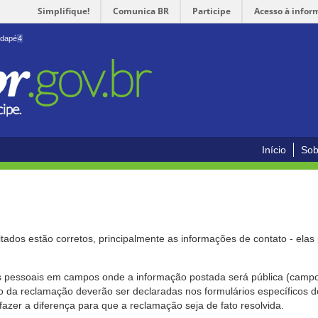
Simplifique!
Comunica BR
Participe
Acesso à infor
odapé
4
Início
Sob
citados estão corretos, principalmente as informações de contato - ela
pessoais em campos onde a informação postada será pública (campo r
o da reclamação deverão ser declaradas nos formulários específicos
fazer a diferença para que a reclamação seja de fato resolvida.