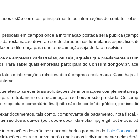
citados estão corretos, principalmente as informações de contato - ela
pessoais em campos onde a informação postada será pública (campo r
o da reclamação deverão ser declaradas nos formulários específicos
fazer a diferença para que a reclamação seja de fato resolvida.
ce de empresas cadastradas, ou seja, aquelas que previamente assumi
os. Para saber quais empresas participam do
Consumidor.gov.br
, ac
 fatos e informações relacionados à empresa reclamada. Caso haja al
sistema.
e atento às eventuais solicitações de informações complementares 
 para o tratamento da reclamação não houver sido prestado. Os camp
sposta e comentário final) não são de conteúdo público, por isso fique
ar documentos, tais como, comprovante de pagamento, nota fiscal, ord
nsão dos arquivos (pdf, doc e docx, xls e xlsx, jpg e gif, odt e ods, tx
 de informações deverão ser encaminhados por meio do
Fale Conosco
di
olicitações desta natureza serão analisadas individualmente pelos órg