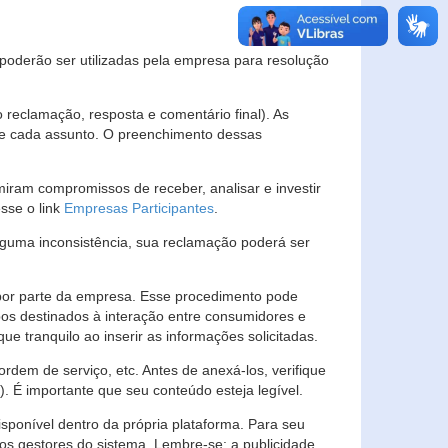
s poderão ser utilizadas pela empresa para resolução
eclamação, resposta e comentário final). As
 de cada assunto. O preenchimento dessas
ram compromissos de receber, analisar e investir
esse o link
Empresas Participantes
.
guma inconsistência, sua reclamação poderá ser
por parte da empresa. Esse procedimento pode
os destinados à interação entre consumidores e
 tranquilo ao inserir as informações solicitadas.
em de serviço, etc. Antes de anexá-los, verifique
t). É importante que seu conteúdo esteja legível.
sponível dentro da própria plataforma. Para seu
ãos gestores do sistema. Lembre-se: a publicidade