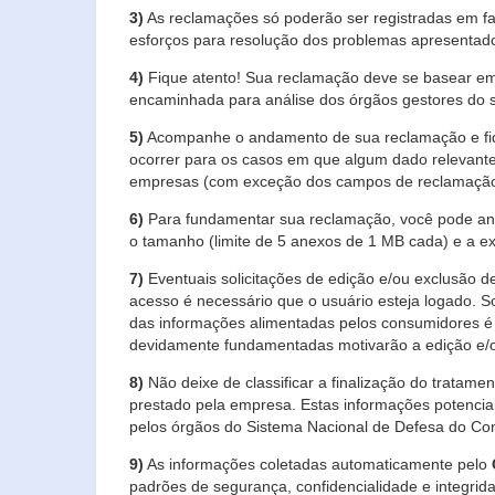
3)
As reclamações só poderão ser registradas em fa
esforços para resolução dos problemas apresentad
4)
Fique atento! Sua reclamação deve se basear em
encaminhada para análise dos órgãos gestores do 
5)
Acompanhe o andamento de sua reclamação e fiqu
ocorrer para os casos em que algum dado relevante
empresas (com exceção dos campos de reclamação, re
6)
Para fundamentar sua reclamação, você pode anex
o tamanho (limite de 5 anexos de 1 MB cada) e a exte
7)
Eventuais solicitações de edição e/ou exclusão
acesso é necessário que o usuário esteja logado. S
das informações alimentadas pelos consumidores é 
devidamente fundamentadas motivarão a edição e/o
8)
Não deixe de classificar a finalização do tratame
prestado pela empresa. Estas informações potenci
pelos órgãos do Sistema Nacional de Defesa do Co
9)
As informações coletadas automaticamente pelo
padrões de segurança, confidencialidade e integrida