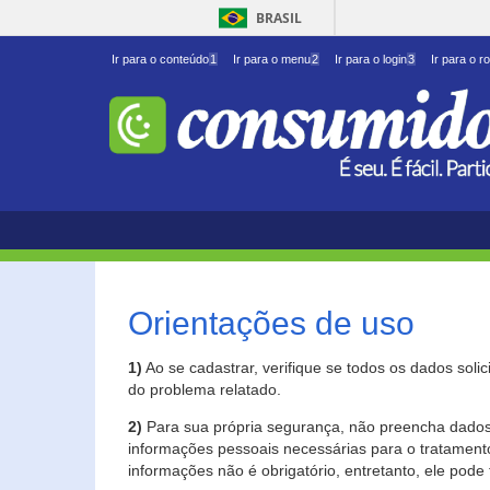
BRASIL
Ir para o conteúdo
1
Ir para o menu
2
Ir para o login
3
Ir para o r
Orientações de uso
1)
Ao se cadastrar, verifique se todos os dados soli
do problema relatado.
2)
Para sua própria segurança, não preencha dados 
informações pessoais necessárias para o tratament
informações não é obrigatório, entretanto, ele pode 