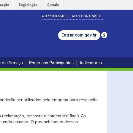
mação
Legislação
Canais
ACESSIBILIDADE
ALTO CONTRASTE
Entrar com
gov.br
re o Serviço
Empresas Participantes
Indicadores
s poderão ser utilizadas pela empresa para resolução
eclamação, resposta e comentário final). As
 de cada assunto. O preenchimento dessas