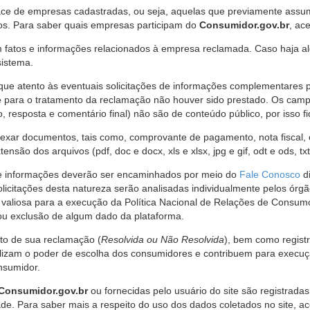
ce de empresas cadastradas, ou seja, aquelas que previamente assumi
os. Para saber quais empresas participam do
Consumidor.gov.br
, ac
 fatos e informações relacionados à empresa reclamada. Caso haja al
sistema.
e atento às eventuais solicitações de informações complementares 
 para o tratamento da reclamação não houver sido prestado. Os camp
sposta e comentário final) não são de conteúdo público, por isso fique
ar documentos, tais como, comprovante de pagamento, nota fiscal, ord
nsão dos arquivos (pdf, doc e docx, xls e xlsx, jpg e gif, odt e ods, tx
 de informações deverão ser encaminhados por meio do
Fale Conosco
di
olicitações desta natureza serão analisadas individualmente pelos órg
valiosa para a execução da Política Nacional de Relações de Consumo
u exclusão de algum dado da plataforma.
nto de sua reclamação (
Resolvida ou Não Resolvida
), bem como regist
alizam o poder de escolha dos consumidores e contribuem para execu
nsumidor.
Consumidor.gov.br
ou fornecidas pelo usuário do site são registrad
de. Para saber mais a respeito do uso dos dados coletados no site, ac