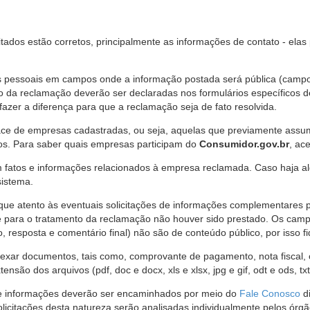
citados estão corretos, principalmente as informações de contato - ela
pessoais em campos onde a informação postada será pública (campo r
o da reclamação deverão ser declaradas nos formulários específicos
fazer a diferença para que a reclamação seja de fato resolvida.
ce de empresas cadastradas, ou seja, aquelas que previamente assumi
os. Para saber quais empresas participam do
Consumidor.gov.br
, ac
 fatos e informações relacionados à empresa reclamada. Caso haja al
sistema.
e atento às eventuais solicitações de informações complementares 
 para o tratamento da reclamação não houver sido prestado. Os camp
sposta e comentário final) não são de conteúdo público, por isso fique
ar documentos, tais como, comprovante de pagamento, nota fiscal, ord
nsão dos arquivos (pdf, doc e docx, xls e xlsx, jpg e gif, odt e ods, tx
 de informações deverão ser encaminhados por meio do
Fale Conosco
di
olicitações desta natureza serão analisadas individualmente pelos órg