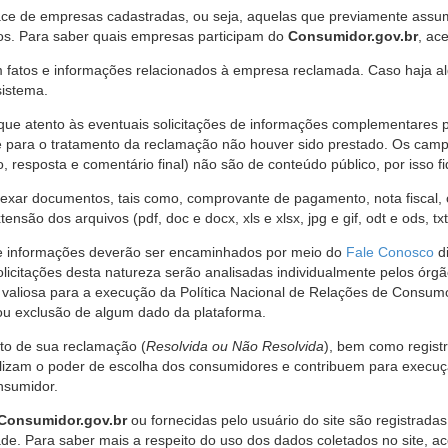
ce de empresas cadastradas, ou seja, aquelas que previamente assumi
os. Para saber quais empresas participam do
Consumidor.gov.br
, ac
 fatos e informações relacionados à empresa reclamada. Caso haja al
sistema.
e atento às eventuais solicitações de informações complementares 
 para o tratamento da reclamação não houver sido prestado. Os camp
sposta e comentário final) não são de conteúdo público, por isso fique
ar documentos, tais como, comprovante de pagamento, nota fiscal, ord
nsão dos arquivos (pdf, doc e docx, xls e xlsx, jpg e gif, odt e ods, tx
 de informações deverão ser encaminhados por meio do
Fale Conosco
di
olicitações desta natureza serão analisadas individualmente pelos órg
valiosa para a execução da Política Nacional de Relações de Consumo
u exclusão de algum dado da plataforma.
nto de sua reclamação (
Resolvida ou Não Resolvida
), bem como regist
alizam o poder de escolha dos consumidores e contribuem para execu
nsumidor.
Consumidor.gov.br
ou fornecidas pelo usuário do site são registrad
de. Para saber mais a respeito do uso dos dados coletados no site, ac