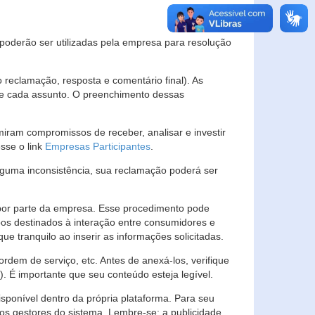
s poderão ser utilizadas pela empresa para resolução
eclamação, resposta e comentário final). As
 de cada assunto. O preenchimento dessas
ram compromissos de receber, analisar e investir
esse o link
Empresas Participantes
.
guma inconsistência, sua reclamação poderá ser
por parte da empresa. Esse procedimento pode
os destinados à interação entre consumidores e
 tranquilo ao inserir as informações solicitadas.
em de serviço, etc. Antes de anexá-los, verifique
t). É importante que seu conteúdo esteja legível.
sponível dentro da própria plataforma. Para seu
ãos gestores do sistema. Lembre-se: a publicidade