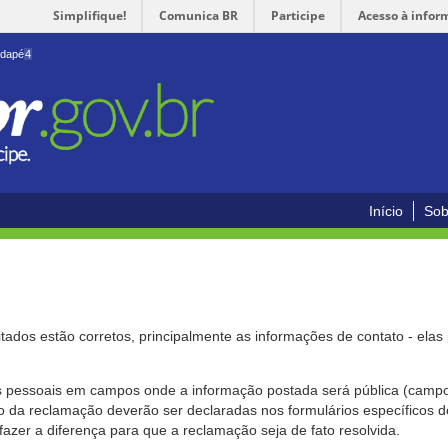
Simplifique!
Comunica BR
Participe
Acesso à infor
odapé
4
Início
Sob
citados estão corretos, principalmente as informações de contato - ela
pessoais em campos onde a informação postada será pública (campo r
o da reclamação deverão ser declaradas nos formulários específicos
fazer a diferença para que a reclamação seja de fato resolvida.