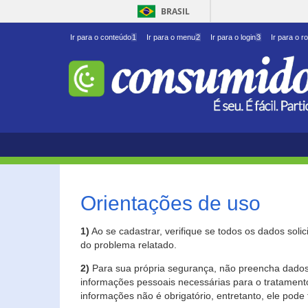
BRASIL
Ir para o conteúdo
1
Ir para o menu
2
Ir para o login
3
Ir para o r
Orientações de uso
1)
Ao se cadastrar, verifique se todos os dados soli
do problema relatado.
2)
Para sua própria segurança, não preencha dados 
informações pessoais necessárias para o tratament
informações não é obrigatório, entretanto, ele pode 