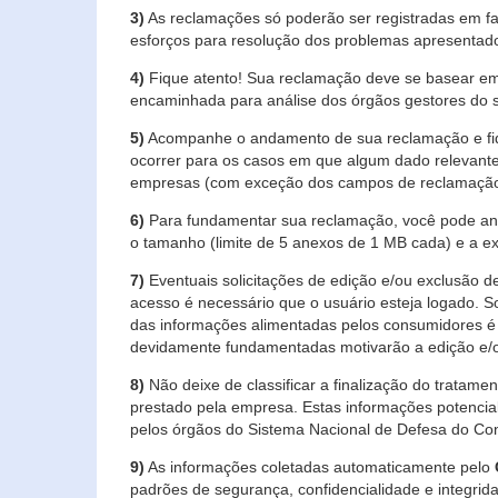
3)
As reclamações só poderão ser registradas em fa
esforços para resolução dos problemas apresentad
4)
Fique atento! Sua reclamação deve se basear em
encaminhada para análise dos órgãos gestores do 
5)
Acompanhe o andamento de sua reclamação e fiqu
ocorrer para os casos em que algum dado relevante
empresas (com exceção dos campos de reclamação, re
6)
Para fundamentar sua reclamação, você pode anex
o tamanho (limite de 5 anexos de 1 MB cada) e a exte
7)
Eventuais solicitações de edição e/ou exclusão
acesso é necessário que o usuário esteja logado. S
das informações alimentadas pelos consumidores é 
devidamente fundamentadas motivarão a edição e/o
8)
Não deixe de classificar a finalização do tratame
prestado pela empresa. Estas informações potenci
pelos órgãos do Sistema Nacional de Defesa do Co
9)
As informações coletadas automaticamente pelo
padrões de segurança, confidencialidade e integrida