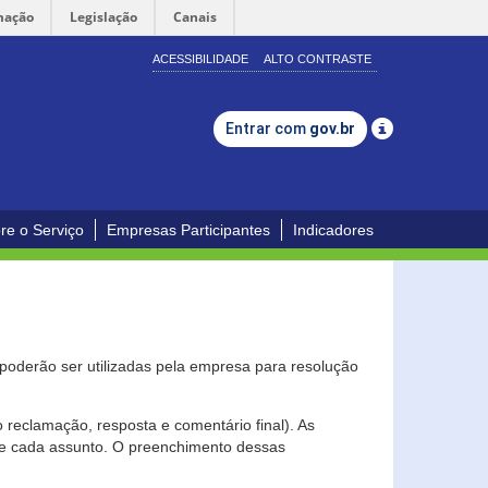
mação
Legislação
Canais
ACESSIBILIDADE
ALTO CONTRASTE
Entrar com
gov.br
re o Serviço
Empresas Participantes
Indicadores
s poderão ser utilizadas pela empresa para resolução
eclamação, resposta e comentário final). As
 de cada assunto. O preenchimento dessas