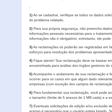
,
1)
Ao se cadastrar, verifique se todos os dados soli
do problema relatado.
2)
Para sua própria segurança, não preencha dados 
informações pessoais necessárias para o tratament
informações não é obrigatório, entretanto, ele pode 
3)
As reclamações só poderão ser registradas em fa
esforços para resolução dos problemas apresentad
4)
Fique atento! Sua reclamação deve se basear em
encaminhada para análise dos órgãos gestores do 
5)
Acompanhe o andamento de sua reclamação e fiqu
ocorrer para os casos em que algum dado relevante
empresas (com exceção dos campos de reclamação, re
6)
Para fundamentar sua reclamação, você pode anex
o tamanho (limite de 5 anexos de 1 MB cada) e a exte
7)
Eventuais solicitações de edição e/ou exclusão
acesso é necessário que o usuário esteja logado. S