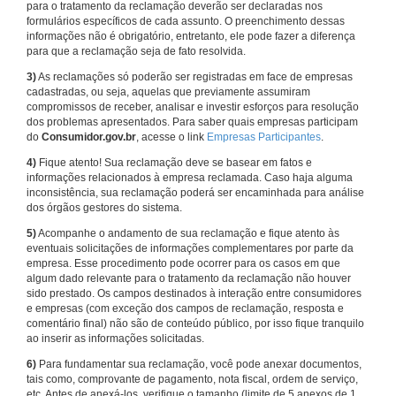
para o tratamento da reclamação deverão ser declaradas nos
formulários específicos de cada assunto. O preenchimento dessas
informações não é obrigatório, entretanto, ele pode fazer a diferença
para que a reclamação seja de fato resolvida.
3)
As reclamações só poderão ser registradas em face de empresas
cadastradas, ou seja, aquelas que previamente assumiram
compromissos de receber, analisar e investir esforços para resolução
dos problemas apresentados. Para saber quais empresas participam
do
Consumidor.gov.br
, acesse o link
Empresas Participantes
.
4)
Fique atento! Sua reclamação deve se basear em fatos e
informações relacionados à empresa reclamada. Caso haja alguma
inconsistência, sua reclamação poderá ser encaminhada para análise
dos órgãos gestores do sistema.
5)
Acompanhe o andamento de sua reclamação e fique atento às
eventuais solicitações de informações complementares por parte da
empresa. Esse procedimento pode ocorrer para os casos em que
algum dado relevante para o tratamento da reclamação não houver
sido prestado. Os campos destinados à interação entre consumidores
e empresas (com exceção dos campos de reclamação, resposta e
comentário final) não são de conteúdo público, por isso fique tranquilo
ao inserir as informações solicitadas.
6)
Para fundamentar sua reclamação, você pode anexar documentos,
tais como, comprovante de pagamento, nota fiscal, ordem de serviço,
etc. Antes de anexá-los, verifique o tamanho (limite de 5 anexos de 1