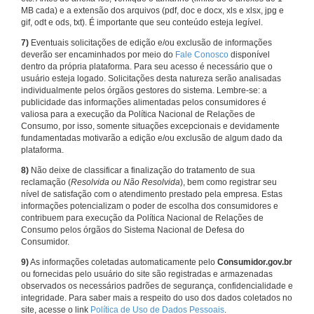
MB cada) e a extensão dos arquivos (pdf, doc e docx, xls e xlsx, jpg e
gif, odt e ods, txt). É importante que seu conteúdo esteja legível.
7)
Eventuais solicitações de edição e/ou exclusão de informações
deverão ser encaminhados por meio do
Fale Conosco
disponível
dentro da própria plataforma. Para seu acesso é necessário que o
usuário esteja logado. Solicitações desta natureza serão analisadas
individualmente pelos órgãos gestores do sistema. Lembre-se: a
publicidade das informações alimentadas pelos consumidores é
valiosa para a execução da Política Nacional de Relações de
Consumo, por isso, somente situações excepcionais e devidamente
fundamentadas motivarão a edição e/ou exclusão de algum dado da
plataforma.
8)
Não deixe de classificar a finalização do tratamento de sua
reclamação (
Resolvida ou Não Resolvida
), bem como registrar seu
nível de satisfação com o atendimento prestado pela empresa. Estas
informações potencializam o poder de escolha dos consumidores e
contribuem para execução da Política Nacional de Relações de
Consumo pelos órgãos do Sistema Nacional de Defesa do
Consumidor.
9)
As informações coletadas automaticamente pelo
Consumidor.gov.br
ou fornecidas pelo usuário do site são registradas e armazenadas
observados os necessários padrões de segurança, confidencialidade e
integridade. Para saber mais a respeito do uso dos dados coletados no
site, acesse o link
Política de Uso de Dados Pessoais
.