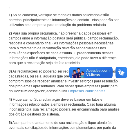
,
1)
Ao se cadastrar, verifique se todos os dados solicitados estão
corretos, principalmente as informações de contato - elas poderão ser
utilizadas pela empresa para resolução do problema relatado.
2)
Para sua própria segurança, não preencha dados pessoais em
campos onde a informação postada será pública (campo reclamação,
resposta e comentário final). As informações pessoais necessárias
para o tratamento da reclamação deverão ser declaradas nos
formulários específicos de cada assunto. O preenchimento dessas
informações não é obrigatório, entretanto, ele pode fazer a diferença
para que a reclamação seja de fato resolvida.
3)
As reclamações só poderão ser registradas em face de empresas
cadastradas, ou seja, aquelas que previamente assumiram
compromissos de receber, analisar e investir esforços para resolução
dos problemas apresentados. Para saber quais empresas participam
do
Consumidor.gov.br
, acesse o link
Empresas Participantes
.
4)
Fique atento! Sua reclamação deve se basear em fatos e
informações relacionados à empresa reclamada. Caso haja alguma
inconsistência, sua reclamação poderá ser encaminhada para análise
dos órgãos gestores do sistema.
5)
Acompanhe o andamento de sua reclamação e fique atento às
eventuais solicitações de informações complementares por parte da