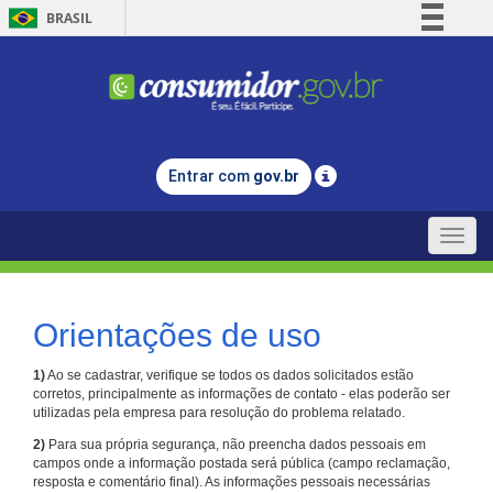
BRASIL
Simplifique!
Comunica BR
Participe
Acesso à informação
Entrar com
gov.br
Legislação
Canais
Toggle
naviga
Orientações de uso
1)
Ao se cadastrar, verifique se todos os dados solicitados estão
corretos, principalmente as informações de contato - elas poderão ser
utilizadas pela empresa para resolução do problema relatado.
2)
Para sua própria segurança, não preencha dados pessoais em
campos onde a informação postada será pública (campo reclamação,
resposta e comentário final). As informações pessoais necessárias