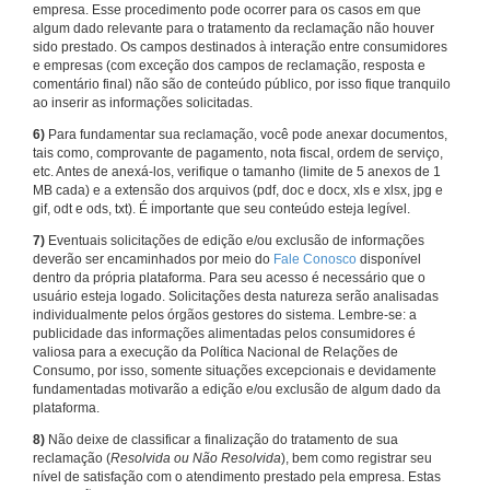
empresa. Esse procedimento pode ocorrer para os casos em que
algum dado relevante para o tratamento da reclamação não houver
sido prestado. Os campos destinados à interação entre consumidores
e empresas (com exceção dos campos de reclamação, resposta e
comentário final) não são de conteúdo público, por isso fique tranquilo
ao inserir as informações solicitadas.
6)
Para fundamentar sua reclamação, você pode anexar documentos,
tais como, comprovante de pagamento, nota fiscal, ordem de serviço,
etc. Antes de anexá-los, verifique o tamanho (limite de 5 anexos de 1
MB cada) e a extensão dos arquivos (pdf, doc e docx, xls e xlsx, jpg e
gif, odt e ods, txt). É importante que seu conteúdo esteja legível.
7)
Eventuais solicitações de edição e/ou exclusão de informações
deverão ser encaminhados por meio do
Fale Conosco
disponível
dentro da própria plataforma. Para seu acesso é necessário que o
usuário esteja logado. Solicitações desta natureza serão analisadas
individualmente pelos órgãos gestores do sistema. Lembre-se: a
publicidade das informações alimentadas pelos consumidores é
valiosa para a execução da Política Nacional de Relações de
Consumo, por isso, somente situações excepcionais e devidamente
fundamentadas motivarão a edição e/ou exclusão de algum dado da
plataforma.
8)
Não deixe de classificar a finalização do tratamento de sua
reclamação (
Resolvida ou Não Resolvida
), bem como registrar seu
nível de satisfação com o atendimento prestado pela empresa. Estas