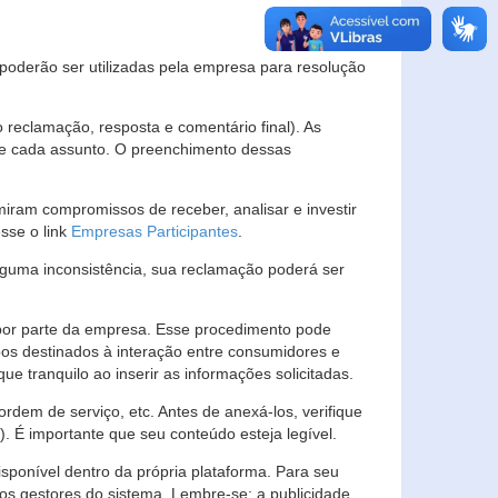
s poderão ser utilizadas pela empresa para resolução
eclamação, resposta e comentário final). As
 de cada assunto. O preenchimento dessas
ram compromissos de receber, analisar e investir
esse o link
Empresas Participantes
.
guma inconsistência, sua reclamação poderá ser
por parte da empresa. Esse procedimento pode
os destinados à interação entre consumidores e
 tranquilo ao inserir as informações solicitadas.
em de serviço, etc. Antes de anexá-los, verifique
t). É importante que seu conteúdo esteja legível.
sponível dentro da própria plataforma. Para seu
ãos gestores do sistema. Lembre-se: a publicidade