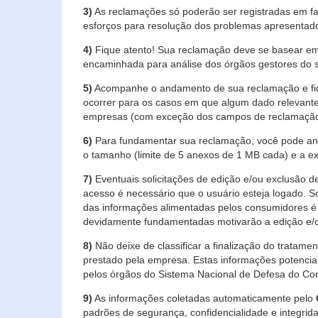
3)
As reclamações só poderão ser registradas em fa
esforços para resolução dos problemas apresentad
4)
Fique atento! Sua reclamação deve se basear em
encaminhada para análise dos órgãos gestores do 
5)
Acompanhe o andamento de sua reclamação e fiqu
ocorrer para os casos em que algum dado relevante
empresas (com exceção dos campos de reclamação, re
6)
Para fundamentar sua reclamação, você pode anex
o tamanho (limite de 5 anexos de 1 MB cada) e a exte
7)
Eventuais solicitações de edição e/ou exclusão
acesso é necessário que o usuário esteja logado. S
das informações alimentadas pelos consumidores é 
devidamente fundamentadas motivarão a edição e/o
8)
Não deixe de classificar a finalização do tratame
prestado pela empresa. Estas informações potenci
pelos órgãos do Sistema Nacional de Defesa do Co
9)
As informações coletadas automaticamente pelo
padrões de segurança, confidencialidade e integrida