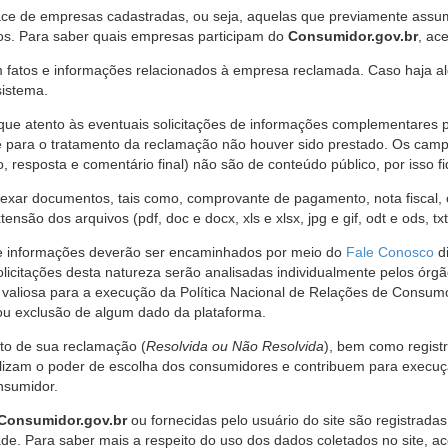
ce de empresas cadastradas, ou seja, aquelas que previamente assumi
os. Para saber quais empresas participam do
Consumidor.gov.br
, ac
 fatos e informações relacionados à empresa reclamada. Caso haja al
sistema.
e atento às eventuais solicitações de informações complementares 
 para o tratamento da reclamação não houver sido prestado. Os camp
sposta e comentário final) não são de conteúdo público, por isso fique
ar documentos, tais como, comprovante de pagamento, nota fiscal, ord
nsão dos arquivos (pdf, doc e docx, xls e xlsx, jpg e gif, odt e ods, tx
 de informações deverão ser encaminhados por meio do
Fale Conosco
di
olicitações desta natureza serão analisadas individualmente pelos órg
valiosa para a execução da Política Nacional de Relações de Consumo
u exclusão de algum dado da plataforma.
nto de sua reclamação (
Resolvida ou Não Resolvida
), bem como regist
alizam o poder de escolha dos consumidores e contribuem para execu
nsumidor.
Consumidor.gov.br
ou fornecidas pelo usuário do site são registrad
de. Para saber mais a respeito do uso dos dados coletados no site, ac