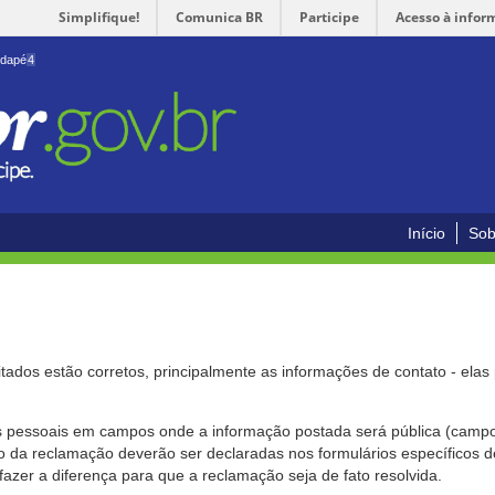
Simplifique!
Comunica BR
Participe
Acesso à infor
odapé
4
Início
Sob
citados estão corretos, principalmente as informações de contato - ela
pessoais em campos onde a informação postada será pública (campo r
o da reclamação deverão ser declaradas nos formulários específicos
fazer a diferença para que a reclamação seja de fato resolvida.