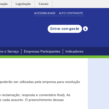
mação
Legislação
Canais
ACESSIBILIDADE
ALTO CONTRASTE
Entrar com
gov.br
re o Serviço
Empresas Participantes
Indicadores
s poderão ser utilizadas pela empresa para resolução
eclamação, resposta e comentário final). As
 de cada assunto. O preenchimento dessas