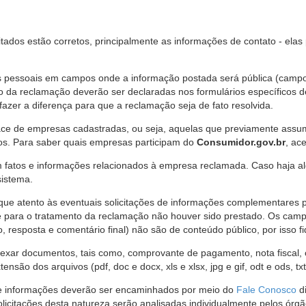
citados estão corretos, principalmente as informações de contato - ela
pessoais em campos onde a informação postada será pública (campo r
o da reclamação deverão ser declaradas nos formulários específicos
fazer a diferença para que a reclamação seja de fato resolvida.
ce de empresas cadastradas, ou seja, aquelas que previamente assumi
os. Para saber quais empresas participam do
Consumidor.gov.br
, ac
 fatos e informações relacionados à empresa reclamada. Caso haja al
sistema.
e atento às eventuais solicitações de informações complementares 
 para o tratamento da reclamação não houver sido prestado. Os camp
sposta e comentário final) não são de conteúdo público, por isso fique
ar documentos, tais como, comprovante de pagamento, nota fiscal, ord
nsão dos arquivos (pdf, doc e docx, xls e xlsx, jpg e gif, odt e ods, tx
 de informações deverão ser encaminhados por meio do
Fale Conosco
di
olicitações desta natureza serão analisadas individualmente pelos órg