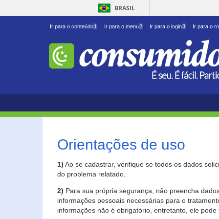
BRASIL
Ir para o conteúdo
1
Ir para o menu
2
Ir para o login
3
Ir para o r
Orientações de uso
1)
Ao se cadastrar, verifique se todos os dados soli
do problema relatado.
2)
Para sua própria segurança, não preencha dados 
informações pessoais necessárias para o tratament
informações não é obrigatório, entretanto, ele pode 