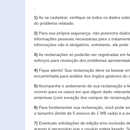
,
1)
Ao se cadastrar, verifique se todos os dados soli
do problema relatado.
2)
Para sua própria segurança, não preencha dados 
informações pessoais necessárias para o tratament
informações não é obrigatório, entretanto, ele pode 
3)
As reclamações só poderão ser registradas em fa
esforços para resolução dos problemas apresentad
4)
Fique atento! Sua reclamação deve se basear em
encaminhada para análise dos órgãos gestores do 
5)
Acompanhe o andamento de sua reclamação e fiqu
ocorrer para os casos em que algum dado relevante
empresas (com exceção dos campos de reclamação, re
6)
Para fundamentar sua reclamação, você pode anex
o tamanho (limite de 5 anexos de 1 MB cada) e a exte
7)
Eventuais solicitações de edição e/ou exclusão
acesso é necessário que o usuário esteja logado. S