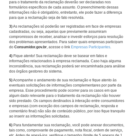
para o tratamento da reclamação deverão ser declaradas nos
formulários específicos de cada assunto. O preenchimento dessas
informações não é obrigatório, entretanto, ele pode fazer a diferença
para que a reclamação seja de fato resolvida.
3)
As reclamações só poderão ser registradas em face de empresas
cadastradas, ou seja, aquelas que previamente assumiram
compromissos de receber, analisar e investir esforços para resolução
dos problemas apresentados. Para saber quais empresas participam
do
Consumidor.gov.br
, acesse o link
Empresas Participantes
.
4)
Fique atento! Sua reclamação deve se basear em fatos e
informações relacionados à empresa reclamada. Caso haja alguma
inconsistência, sua reclamação poderá ser encaminhada para análise
dos órgãos gestores do sistema.
5)
Acompanhe o andamento de sua reclamação e fique atento às
eventuais solicitações de informações complementares por parte da
empresa. Esse procedimento pode ocorrer para os casos em que
algum dado relevante para o tratamento da reclamação não houver
sido prestado. Os campos destinados à interação entre consumidores
e empresas (com exceção dos campos de reclamação, resposta e
comentário final) não são de conteúdo público, por isso fique tranquilo
ao inserir as informações solicitadas.
6)
Para fundamentar sua reclamação, você pode anexar documentos,
tais como, comprovante de pagamento, nota fiscal, ordem de serviço,
etc. Antes de anexá-los, verifique o tamanho (limite de 5 anexos de 1