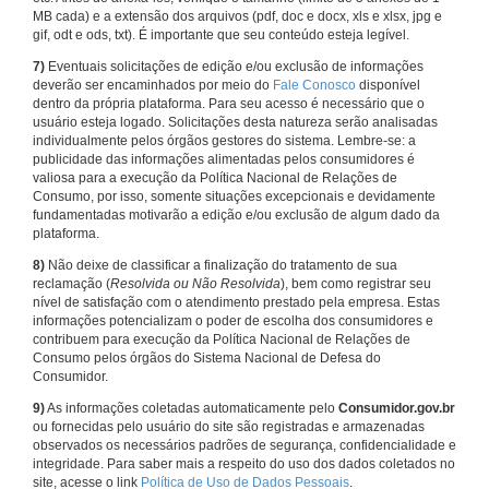
MB cada) e a extensão dos arquivos (pdf, doc e docx, xls e xlsx, jpg e
gif, odt e ods, txt). É importante que seu conteúdo esteja legível.
7)
Eventuais solicitações de edição e/ou exclusão de informações
deverão ser encaminhados por meio do
Fale Conosco
disponível
dentro da própria plataforma. Para seu acesso é necessário que o
usuário esteja logado. Solicitações desta natureza serão analisadas
individualmente pelos órgãos gestores do sistema. Lembre-se: a
publicidade das informações alimentadas pelos consumidores é
valiosa para a execução da Política Nacional de Relações de
Consumo, por isso, somente situações excepcionais e devidamente
fundamentadas motivarão a edição e/ou exclusão de algum dado da
plataforma.
8)
Não deixe de classificar a finalização do tratamento de sua
reclamação (
Resolvida ou Não Resolvida
), bem como registrar seu
nível de satisfação com o atendimento prestado pela empresa. Estas
informações potencializam o poder de escolha dos consumidores e
contribuem para execução da Política Nacional de Relações de
Consumo pelos órgãos do Sistema Nacional de Defesa do
Consumidor.
9)
As informações coletadas automaticamente pelo
Consumidor.gov.br
ou fornecidas pelo usuário do site são registradas e armazenadas
observados os necessários padrões de segurança, confidencialidade e
integridade. Para saber mais a respeito do uso dos dados coletados no
site, acesse o link
Política de Uso de Dados Pessoais
.