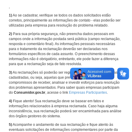
,
1)
Ao se cadastrar, verifique se todos os dados solicitados estão
corretos, principalmente as informações de contato - elas poderão ser
utilizadas pela empresa para resolução do problema relatado.
2)
Para sua própria segurança, não preencha dados pessoais em
campos onde a informação postada será pública (campo reclamação,
resposta e comentário final). As informações pessoais necessárias
para o tratamento da reclamação deverão ser declaradas nos
formulários específicos de cada assunto. O preenchimento dessas
informações não é obrigatório, entretanto, ele pode fazer a diferença
para que a reclamação seja de fato resolvida.
3)
As reclamações só poderão ser registradas em face de empresas
cadastradas, ou seja, aquelas que previamente assumiram
compromissos de receber, analisar e investir esforços para resolução
dos problemas apresentados. Para saber quais empresas participam
do
Consumidor.gov.br
, acesse o link
Empresas Participantes
.
4)
Fique atento! Sua reclamação deve se basear em fatos e
informações relacionados à empresa reclamada. Caso haja alguma
inconsistência, sua reclamação poderá ser encaminhada para análise
dos órgãos gestores do sistema.
5)
Acompanhe o andamento de sua reclamação e fique atento às
eventuais solicitações de informações complementares por parte da