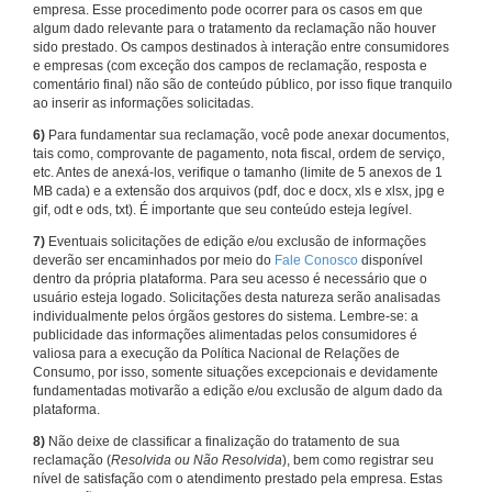
empresa. Esse procedimento pode ocorrer para os casos em que
algum dado relevante para o tratamento da reclamação não houver
sido prestado. Os campos destinados à interação entre consumidores
e empresas (com exceção dos campos de reclamação, resposta e
comentário final) não são de conteúdo público, por isso fique tranquilo
ao inserir as informações solicitadas.
6)
Para fundamentar sua reclamação, você pode anexar documentos,
tais como, comprovante de pagamento, nota fiscal, ordem de serviço,
etc. Antes de anexá-los, verifique o tamanho (limite de 5 anexos de 1
MB cada) e a extensão dos arquivos (pdf, doc e docx, xls e xlsx, jpg e
gif, odt e ods, txt). É importante que seu conteúdo esteja legível.
7)
Eventuais solicitações de edição e/ou exclusão de informações
deverão ser encaminhados por meio do
Fale Conosco
disponível
dentro da própria plataforma. Para seu acesso é necessário que o
usuário esteja logado. Solicitações desta natureza serão analisadas
individualmente pelos órgãos gestores do sistema. Lembre-se: a
publicidade das informações alimentadas pelos consumidores é
valiosa para a execução da Política Nacional de Relações de
Consumo, por isso, somente situações excepcionais e devidamente
fundamentadas motivarão a edição e/ou exclusão de algum dado da
plataforma.
8)
Não deixe de classificar a finalização do tratamento de sua
reclamação (
Resolvida ou Não Resolvida
), bem como registrar seu
nível de satisfação com o atendimento prestado pela empresa. Estas