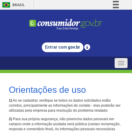
BRASIL
Simplifique!
Comunica BR
Participe
Acesso à informação
Entrar com
gov.br
Legislação
Canais
Toggle
naviga
Orientações de uso
1)
Ao se cadastrar, verifique se todos os dados solicitados estão
corretos, principalmente as informações de contato - elas poderão ser
utilizadas pela empresa para resolução do problema relatado.
2)
Para sua própria segurança, não preencha dados pessoais em
campos onde a informação postada será pública (campo reclamação,
resposta e comentário final). As informações pessoais necessárias