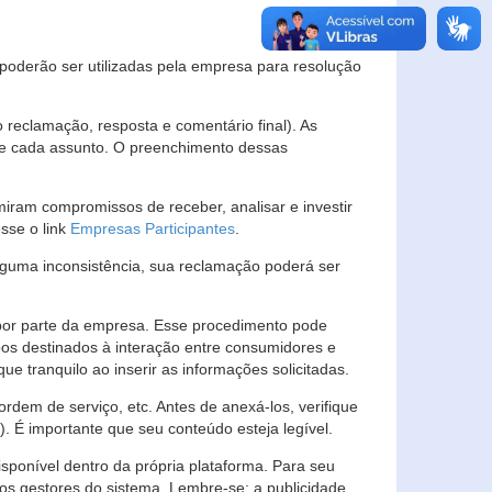
s poderão ser utilizadas pela empresa para resolução
eclamação, resposta e comentário final). As
 de cada assunto. O preenchimento dessas
ram compromissos de receber, analisar e investir
esse o link
Empresas Participantes
.
guma inconsistência, sua reclamação poderá ser
por parte da empresa. Esse procedimento pode
os destinados à interação entre consumidores e
 tranquilo ao inserir as informações solicitadas.
em de serviço, etc. Antes de anexá-los, verifique
t). É importante que seu conteúdo esteja legível.
sponível dentro da própria plataforma. Para seu
ãos gestores do sistema. Lembre-se: a publicidade