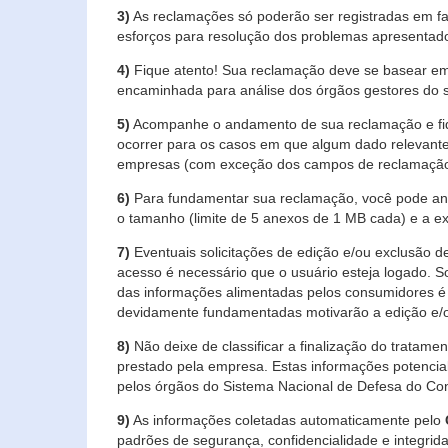
3)
As reclamações só poderão ser registradas em fa
esforços para resolução dos problemas apresentad
4)
Fique atento! Sua reclamação deve se basear em
encaminhada para análise dos órgãos gestores do 
5)
Acompanhe o andamento de sua reclamação e fiqu
ocorrer para os casos em que algum dado relevante
empresas (com exceção dos campos de reclamação, re
6)
Para fundamentar sua reclamação, você pode anex
o tamanho (limite de 5 anexos de 1 MB cada) e a exte
7)
Eventuais solicitações de edição e/ou exclusão
acesso é necessário que o usuário esteja logado. S
das informações alimentadas pelos consumidores é 
devidamente fundamentadas motivarão a edição e/o
8)
Não deixe de classificar a finalização do tratame
prestado pela empresa. Estas informações potenci
pelos órgãos do Sistema Nacional de Defesa do Co
9)
As informações coletadas automaticamente pelo
padrões de segurança, confidencialidade e integrida