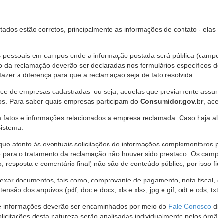
citados estão corretos, principalmente as informações de contato - ela
pessoais em campos onde a informação postada será pública (campo r
o da reclamação deverão ser declaradas nos formulários específicos
fazer a diferença para que a reclamação seja de fato resolvida.
ce de empresas cadastradas, ou seja, aquelas que previamente assumi
os. Para saber quais empresas participam do
Consumidor.gov.br
, ac
 fatos e informações relacionados à empresa reclamada. Caso haja al
sistema.
e atento às eventuais solicitações de informações complementares 
 para o tratamento da reclamação não houver sido prestado. Os camp
sposta e comentário final) não são de conteúdo público, por isso fique
ar documentos, tais como, comprovante de pagamento, nota fiscal, ord
nsão dos arquivos (pdf, doc e docx, xls e xlsx, jpg e gif, odt e ods, tx
 de informações deverão ser encaminhados por meio do
Fale Conosco
di
olicitações desta natureza serão analisadas individualmente pelos órg