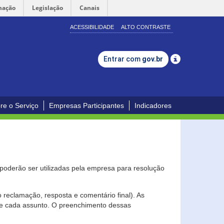
mação
Legislação
Canais
ACESSIBILIDADE
ALTO CONTRASTE
Entrar com
gov.br
re o Serviço
Empresas Participantes
Indicadores
s poderão ser utilizadas pela empresa para resolução
eclamação, resposta e comentário final). As
 de cada assunto. O preenchimento dessas