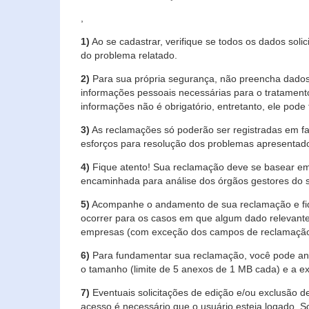
,
1)
Ao se cadastrar, verifique se todos os dados soli
do problema relatado.
2)
Para sua própria segurança, não preencha dados 
informações pessoais necessárias para o tratament
informações não é obrigatório, entretanto, ele pode 
3)
As reclamações só poderão ser registradas em fa
esforços para resolução dos problemas apresentad
4)
Fique atento! Sua reclamação deve se basear em
encaminhada para análise dos órgãos gestores do 
5)
Acompanhe o andamento de sua reclamação e fiqu
ocorrer para os casos em que algum dado relevante
empresas (com exceção dos campos de reclamação, re
6)
Para fundamentar sua reclamação, você pode anex
o tamanho (limite de 5 anexos de 1 MB cada) e a exte
7)
Eventuais solicitações de edição e/ou exclusão
acesso é necessário que o usuário esteja logado. S