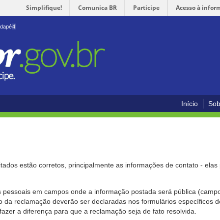
Simplifique!
Comunica BR
Participe
Acesso à infor
odapé
4
Início
Sob
citados estão corretos, principalmente as informações de contato - ela
pessoais em campos onde a informação postada será pública (campo r
o da reclamação deverão ser declaradas nos formulários específicos
fazer a diferença para que a reclamação seja de fato resolvida.