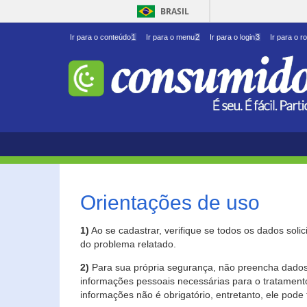
BRASIL
Ir para o conteúdo
1
Ir para o menu
2
Ir para o login
3
Ir para o r
Orientações de uso
1)
Ao se cadastrar, verifique se todos os dados soli
do problema relatado.
2)
Para sua própria segurança, não preencha dados 
informações pessoais necessárias para o tratament
informações não é obrigatório, entretanto, ele pode 