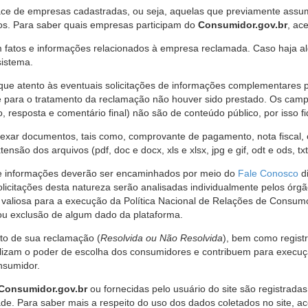
ce de empresas cadastradas, ou seja, aquelas que previamente assumi
os. Para saber quais empresas participam do
Consumidor.gov.br
, ac
 fatos e informações relacionados à empresa reclamada. Caso haja al
sistema.
e atento às eventuais solicitações de informações complementares 
 para o tratamento da reclamação não houver sido prestado. Os camp
sposta e comentário final) não são de conteúdo público, por isso fique
ar documentos, tais como, comprovante de pagamento, nota fiscal, ord
nsão dos arquivos (pdf, doc e docx, xls e xlsx, jpg e gif, odt e ods, tx
 de informações deverão ser encaminhados por meio do
Fale Conosco
di
olicitações desta natureza serão analisadas individualmente pelos órg
valiosa para a execução da Política Nacional de Relações de Consumo
u exclusão de algum dado da plataforma.
nto de sua reclamação (
Resolvida ou Não Resolvida
), bem como regist
alizam o poder de escolha dos consumidores e contribuem para execu
nsumidor.
Consumidor.gov.br
ou fornecidas pelo usuário do site são registrad
de. Para saber mais a respeito do uso dos dados coletados no site, ac