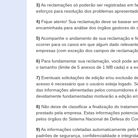
3)
As reclamações só poderão ser registradas em fa
esforços para resolução dos problemas apresentad
4)
Fique atento! Sua reclamação deve se basear em
encaminhada para análise dos órgãos gestores do 
5)
Acompanhe o andamento de sua reclamação e fiqu
ocorrer para os casos em que algum dado relevante
empresas (com exceção dos campos de reclamação, re
6)
Para fundamentar sua reclamação, você pode anex
o tamanho (limite de 5 anexos de 1 MB cada) e a exte
7)
Eventuais solicitações de edição e/ou exclusão
acesso é necessário que o usuário esteja logado. S
das informações alimentadas pelos consumidores é 
devidamente fundamentadas motivarão a edição e/o
8)
Não deixe de classificar a finalização do tratame
prestado pela empresa. Estas informações potenci
pelos órgãos do Sistema Nacional de Defesa do Co
9)
As informações coletadas automaticamente pelo
padrões de segurança, confidencialidade e integrida