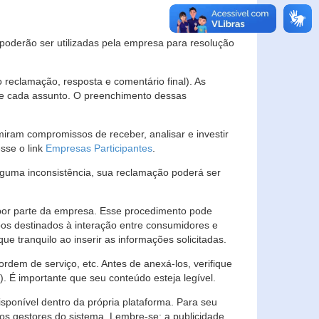
s poderão ser utilizadas pela empresa para resolução
eclamação, resposta e comentário final). As
 de cada assunto. O preenchimento dessas
ram compromissos de receber, analisar e investir
esse o link
Empresas Participantes
.
guma inconsistência, sua reclamação poderá ser
por parte da empresa. Esse procedimento pode
os destinados à interação entre consumidores e
 tranquilo ao inserir as informações solicitadas.
em de serviço, etc. Antes de anexá-los, verifique
t). É importante que seu conteúdo esteja legível.
sponível dentro da própria plataforma. Para seu
ãos gestores do sistema. Lembre-se: a publicidade