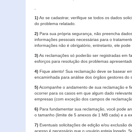
,
1)
Ao se cadastrar, verifique se todos os dados soli
do problema relatado.
2)
Para sua própria segurança, não preencha dados 
informações pessoais necessárias para o tratament
informações não é obrigatório, entretanto, ele pode 
3)
As reclamações só poderão ser registradas em fa
esforços para resolução dos problemas apresentad
4)
Fique atento! Sua reclamação deve se basear em
encaminhada para análise dos órgãos gestores do 
5)
Acompanhe o andamento de sua reclamação e fiqu
ocorrer para os casos em que algum dado relevante
empresas (com exceção dos campos de reclamação, re
6)
Para fundamentar sua reclamação, você pode anex
o tamanho (limite de 5 anexos de 1 MB cada) e a exte
7)
Eventuais solicitações de edição e/ou exclusão
acesso é necessário que o usuário esteja logado. S