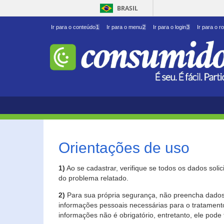
BRASIL
Ir para o conteúdo
1
Ir para o menu
2
Ir para o login
3
Ir para o r
Orientações de uso
1)
Ao se cadastrar, verifique se todos os dados soli
do problema relatado.
2)
Para sua própria segurança, não preencha dados 
informações pessoais necessárias para o tratament
informações não é obrigatório, entretanto, ele pode 