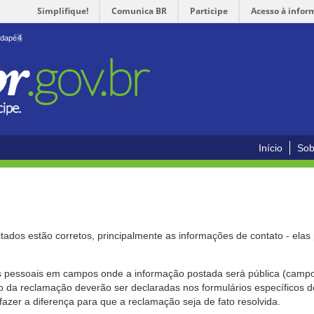
Simplifique!
Comunica BR
Participe
Acesso à infor
odapé
4
Início
Sob
citados estão corretos, principalmente as informações de contato - ela
pessoais em campos onde a informação postada será pública (campo r
o da reclamação deverão ser declaradas nos formulários específicos
fazer a diferença para que a reclamação seja de fato resolvida.