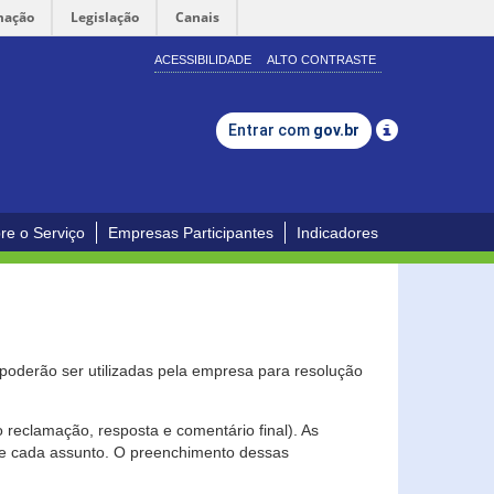
mação
Legislação
Canais
ACESSIBILIDADE
ALTO CONTRASTE
Entrar com
gov.br
re o Serviço
Empresas Participantes
Indicadores
s poderão ser utilizadas pela empresa para resolução
eclamação, resposta e comentário final). As
 de cada assunto. O preenchimento dessas