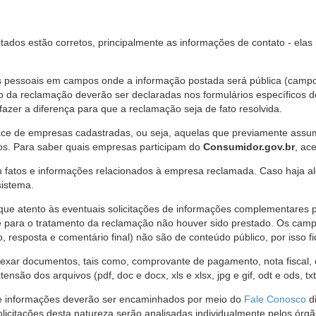
citados estão corretos, principalmente as informações de contato - ela
pessoais em campos onde a informação postada será pública (campo r
o da reclamação deverão ser declaradas nos formulários específicos
fazer a diferença para que a reclamação seja de fato resolvida.
ce de empresas cadastradas, ou seja, aquelas que previamente assumi
os. Para saber quais empresas participam do
Consumidor.gov.br
, ac
 fatos e informações relacionados à empresa reclamada. Caso haja al
sistema.
e atento às eventuais solicitações de informações complementares 
 para o tratamento da reclamação não houver sido prestado. Os camp
sposta e comentário final) não são de conteúdo público, por isso fique
ar documentos, tais como, comprovante de pagamento, nota fiscal, ord
nsão dos arquivos (pdf, doc e docx, xls e xlsx, jpg e gif, odt e ods, tx
 de informações deverão ser encaminhados por meio do
Fale Conosco
di
olicitações desta natureza serão analisadas individualmente pelos órg