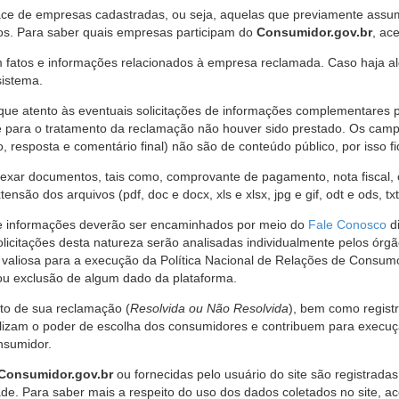
ce de empresas cadastradas, ou seja, aquelas que previamente assumi
os. Para saber quais empresas participam do
Consumidor.gov.br
, ac
 fatos e informações relacionados à empresa reclamada. Caso haja al
sistema.
e atento às eventuais solicitações de informações complementares 
 para o tratamento da reclamação não houver sido prestado. Os camp
sposta e comentário final) não são de conteúdo público, por isso fique
ar documentos, tais como, comprovante de pagamento, nota fiscal, ord
nsão dos arquivos (pdf, doc e docx, xls e xlsx, jpg e gif, odt e ods, tx
 de informações deverão ser encaminhados por meio do
Fale Conosco
di
olicitações desta natureza serão analisadas individualmente pelos órg
valiosa para a execução da Política Nacional de Relações de Consumo
u exclusão de algum dado da plataforma.
nto de sua reclamação (
Resolvida ou Não Resolvida
), bem como regist
alizam o poder de escolha dos consumidores e contribuem para execu
nsumidor.
Consumidor.gov.br
ou fornecidas pelo usuário do site são registrad
de. Para saber mais a respeito do uso dos dados coletados no site, ac