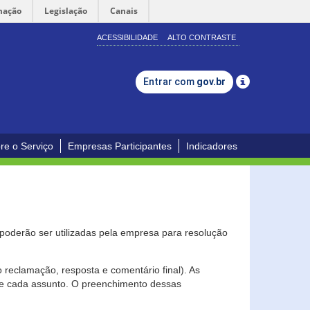
mação
Legislação
Canais
ACESSIBILIDADE
ALTO CONTRASTE
Entrar com
gov.br
re o Serviço
Empresas Participantes
Indicadores
s poderão ser utilizadas pela empresa para resolução
eclamação, resposta e comentário final). As
 de cada assunto. O preenchimento dessas