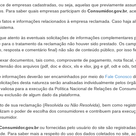
ce de empresas cadastradas, ou seja, aquelas que previamente assumi
os. Para saber quais empresas participam do
Consumidor.gov.br
, ac
 fatos e informações relacionados à empresa reclamada. Caso haja al
sistema.
e atento às eventuais solicitações de informações complementares 
 para o tratamento da reclamação não houver sido prestado. Os camp
sposta e comentário final) não são de conteúdo público, por isso fique
ar documentos, tais como, comprovante de pagamento, nota fiscal, ord
nsão dos arquivos (pdf, doc e docx, xls e xlsx, jpg e gif, odt e ods, tx
 de informações deverão ser encaminhados por meio do
Fale Conosco
di
olicitações desta natureza serão analisadas individualmente pelos órg
valiosa para a execução da Política Nacional de Relações de Consumo
u exclusão de algum dado da plataforma.
nto de sua reclamação (
Resolvida ou Não Resolvida
), bem como regist
alizam o poder de escolha dos consumidores e contribuem para execu
nsumidor.
Consumidor.gov.br
ou fornecidas pelo usuário do site são registrad
de. Para saber mais a respeito do uso dos dados coletados no site, ac