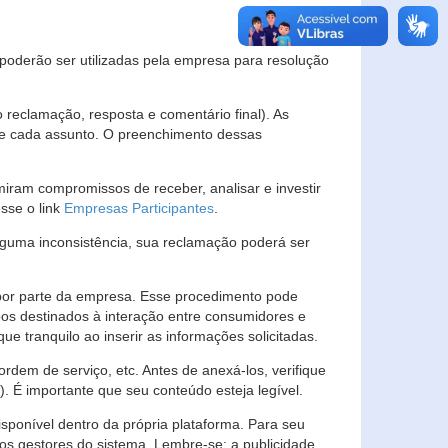
s poderão ser utilizadas pela empresa para resolução
eclamação, resposta e comentário final). As
 de cada assunto. O preenchimento dessas
ram compromissos de receber, analisar e investir
esse o link
Empresas Participantes
.
guma inconsistência, sua reclamação poderá ser
por parte da empresa. Esse procedimento pode
os destinados à interação entre consumidores e
 tranquilo ao inserir as informações solicitadas.
em de serviço, etc. Antes de anexá-los, verifique
t). É importante que seu conteúdo esteja legível.
sponível dentro da própria plataforma. Para seu
ãos gestores do sistema. Lembre-se: a publicidade