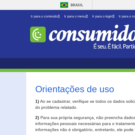
BRASIL
Ir para o conteúdo
1
Ir para o menu
2
Ir para o login
3
Ir para o r
Orientações de uso
1)
Ao se cadastrar, verifique se todos os dados soli
do problema relatado.
2)
Para sua própria segurança, não preencha dados 
informações pessoais necessárias para o tratament
informações não é obrigatório, entretanto, ele pode 