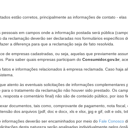
citados estão corretos, principalmente as informações de contato - ela
pessoais em campos onde a informação postada será pública (campo r
o da reclamação deverão ser declaradas nos formulários específicos
fazer a diferença para que a reclamação seja de fato resolvida.
ce de empresas cadastradas, ou seja, aquelas que previamente assumi
os. Para saber quais empresas participam do
Consumidor.gov.br
, ac
 fatos e informações relacionados à empresa reclamada. Caso haja al
sistema.
e atento às eventuais solicitações de informações complementares 
 para o tratamento da reclamação não houver sido prestado. Os camp
sposta e comentário final) não são de conteúdo público, por isso fique
ar documentos, tais como, comprovante de pagamento, nota fiscal, ord
nsão dos arquivos (pdf, doc e docx, xls e xlsx, jpg e gif, odt e ods, tx
 de informações deverão ser encaminhados por meio do
Fale Conosco
di
olicitações desta natureza serão analisadas individualmente pelos órg