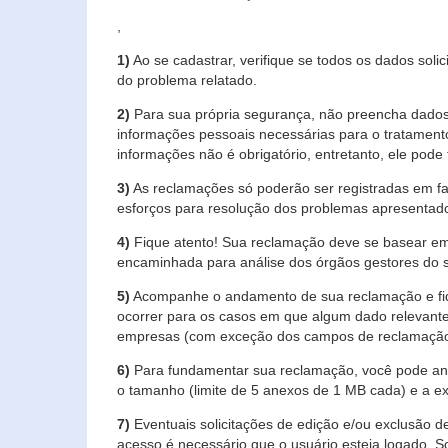
,
1)
Ao se cadastrar, verifique se todos os dados soli
do problema relatado.
2)
Para sua própria segurança, não preencha dados 
informações pessoais necessárias para o tratament
informações não é obrigatório, entretanto, ele pode 
3)
As reclamações só poderão ser registradas em fa
esforços para resolução dos problemas apresentad
4)
Fique atento! Sua reclamação deve se basear em
encaminhada para análise dos órgãos gestores do 
5)
Acompanhe o andamento de sua reclamação e fiqu
ocorrer para os casos em que algum dado relevante
empresas (com exceção dos campos de reclamação, re
6)
Para fundamentar sua reclamação, você pode anex
o tamanho (limite de 5 anexos de 1 MB cada) e a exte
7)
Eventuais solicitações de edição e/ou exclusão
acesso é necessário que o usuário esteja logado. S