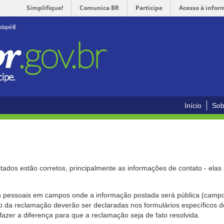
Simplifique!
Comunica BR
Participe
Acesso à infor
odapé
4
Início
Sob
citados estão corretos, principalmente as informações de contato - ela
pessoais em campos onde a informação postada será pública (campo r
o da reclamação deverão ser declaradas nos formulários específicos
fazer a diferença para que a reclamação seja de fato resolvida.