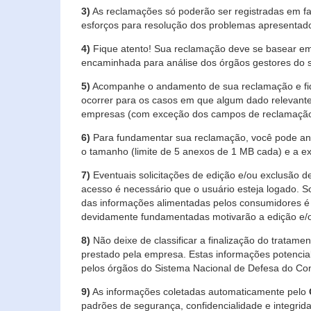
3)
As reclamações só poderão ser registradas em fa
esforços para resolução dos problemas apresentad
4)
Fique atento! Sua reclamação deve se basear em
encaminhada para análise dos órgãos gestores do 
5)
Acompanhe o andamento de sua reclamação e fiqu
ocorrer para os casos em que algum dado relevante
empresas (com exceção dos campos de reclamação, re
6)
Para fundamentar sua reclamação, você pode anex
o tamanho (limite de 5 anexos de 1 MB cada) e a exte
7)
Eventuais solicitações de edição e/ou exclusão
acesso é necessário que o usuário esteja logado. S
das informações alimentadas pelos consumidores é 
devidamente fundamentadas motivarão a edição e/o
8)
Não deixe de classificar a finalização do tratame
prestado pela empresa. Estas informações potenci
pelos órgãos do Sistema Nacional de Defesa do Co
9)
As informações coletadas automaticamente pelo
padrões de segurança, confidencialidade e integrida