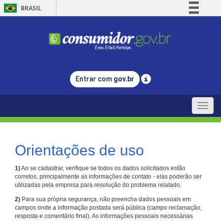
BRASIL
Simplifique!
Comunica BR
Participe
Acesso à informação
Entrar com
gov.br
Legislação
Canais
Toggle
naviga
Orientações de uso
1)
Ao se cadastrar, verifique se todos os dados solicitados estão
corretos, principalmente as informações de contato - elas poderão ser
utilizadas pela empresa para resolução do problema relatado.
2)
Para sua própria segurança, não preencha dados pessoais em
campos onde a informação postada será pública (campo reclamação,
resposta e comentário final). As informações pessoais necessárias