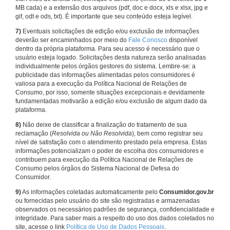
MB cada) e a extensão dos arquivos (pdf, doc e docx, xls e xlsx, jpg e
gif, odt e ods, txt). É importante que seu conteúdo esteja legível.
7)
Eventuais solicitações de edição e/ou exclusão de informações
deverão ser encaminhados por meio do
Fale Conosco
disponível
dentro da própria plataforma. Para seu acesso é necessário que o
usuário esteja logado. Solicitações desta natureza serão analisadas
individualmente pelos órgãos gestores do sistema. Lembre-se: a
publicidade das informações alimentadas pelos consumidores é
valiosa para a execução da Política Nacional de Relações de
Consumo, por isso, somente situações excepcionais e devidamente
fundamentadas motivarão a edição e/ou exclusão de algum dado da
plataforma.
8)
Não deixe de classificar a finalização do tratamento de sua
reclamação (
Resolvida ou Não Resolvida
), bem como registrar seu
nível de satisfação com o atendimento prestado pela empresa. Estas
informações potencializam o poder de escolha dos consumidores e
contribuem para execução da Política Nacional de Relações de
Consumo pelos órgãos do Sistema Nacional de Defesa do
Consumidor.
9)
As informações coletadas automaticamente pelo
Consumidor.gov.br
ou fornecidas pelo usuário do site são registradas e armazenadas
observados os necessários padrões de segurança, confidencialidade e
integridade. Para saber mais a respeito do uso dos dados coletados no
site, acesse o link
Política de Uso de Dados Pessoais
.