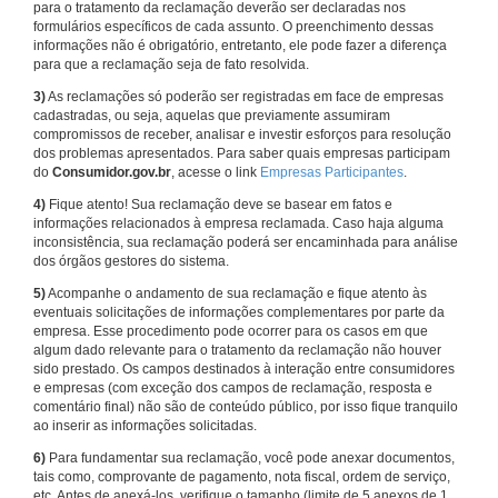
para o tratamento da reclamação deverão ser declaradas nos
formulários específicos de cada assunto. O preenchimento dessas
informações não é obrigatório, entretanto, ele pode fazer a diferença
para que a reclamação seja de fato resolvida.
3)
As reclamações só poderão ser registradas em face de empresas
cadastradas, ou seja, aquelas que previamente assumiram
compromissos de receber, analisar e investir esforços para resolução
dos problemas apresentados. Para saber quais empresas participam
do
Consumidor.gov.br
, acesse o link
Empresas Participantes
.
4)
Fique atento! Sua reclamação deve se basear em fatos e
informações relacionados à empresa reclamada. Caso haja alguma
inconsistência, sua reclamação poderá ser encaminhada para análise
dos órgãos gestores do sistema.
5)
Acompanhe o andamento de sua reclamação e fique atento às
eventuais solicitações de informações complementares por parte da
empresa. Esse procedimento pode ocorrer para os casos em que
algum dado relevante para o tratamento da reclamação não houver
sido prestado. Os campos destinados à interação entre consumidores
e empresas (com exceção dos campos de reclamação, resposta e
comentário final) não são de conteúdo público, por isso fique tranquilo
ao inserir as informações solicitadas.
6)
Para fundamentar sua reclamação, você pode anexar documentos,
tais como, comprovante de pagamento, nota fiscal, ordem de serviço,
etc. Antes de anexá-los, verifique o tamanho (limite de 5 anexos de 1