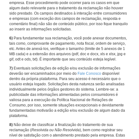
empresa. Esse procedimento pode ocorrer para os casos em que
algum dado relevante para o tratamento da reclamação não houver
sido prestado. Os campos destinados à interação entre consumidores
e empresas (com exceção dos campos de reclamação, resposta e
comentário final) não são de conteúdo público, por isso fique tranquilo
ao inserir as informações solicitadas.
6)
Para fundamentar sua reclamação, você pode anexar documentos,
tais como, comprovante de pagamento, nota fiscal, ordem de serviço,
etc. Antes de anexá-los, verifique o tamanho (limite de 5 anexos de 1
MB cada) e a extensão dos arquivos (pdf, doc e docx, xls e xlsx, jpg e
gif, odt e ods, txt). É importante que seu conteúdo esteja legível.
7)
Eventuais solicitações de edição e/ou exclusão de informações
deverão ser encaminhados por meio do
Fale Conosco
disponível
dentro da própria plataforma. Para seu acesso é necessário que o
usuário esteja logado. Solicitações desta natureza serão analisadas
individualmente pelos órgãos gestores do sistema. Lembre-se: a
publicidade das informações alimentadas pelos consumidores é
valiosa para a execução da Política Nacional de Relações de
Consumo, por isso, somente situações excepcionais e devidamente
fundamentadas motivarão a edição e/ou exclusão de algum dado da
plataforma.
8)
Não deixe de classificar a finalização do tratamento de sua
reclamação (
Resolvida ou Não Resolvida
), bem como registrar seu
nível de satisfação com o atendimento prestado pela empresa. Estas