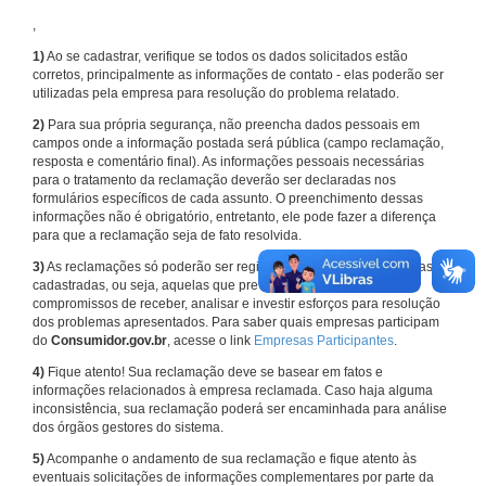
,
1)
Ao se cadastrar, verifique se todos os dados solicitados estão
corretos, principalmente as informações de contato - elas poderão ser
utilizadas pela empresa para resolução do problema relatado.
2)
Para sua própria segurança, não preencha dados pessoais em
campos onde a informação postada será pública (campo reclamação,
resposta e comentário final). As informações pessoais necessárias
para o tratamento da reclamação deverão ser declaradas nos
formulários específicos de cada assunto. O preenchimento dessas
informações não é obrigatório, entretanto, ele pode fazer a diferença
para que a reclamação seja de fato resolvida.
3)
As reclamações só poderão ser registradas em face de empresas
cadastradas, ou seja, aquelas que previamente assumiram
compromissos de receber, analisar e investir esforços para resolução
dos problemas apresentados. Para saber quais empresas participam
do
Consumidor.gov.br
, acesse o link
Empresas Participantes
.
4)
Fique atento! Sua reclamação deve se basear em fatos e
informações relacionados à empresa reclamada. Caso haja alguma
inconsistência, sua reclamação poderá ser encaminhada para análise
dos órgãos gestores do sistema.
5)
Acompanhe o andamento de sua reclamação e fique atento às
eventuais solicitações de informações complementares por parte da