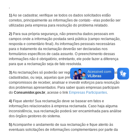
,
1)
Ao se cadastrar, verifique se todos os dados solicitados estão
corretos, principalmente as informações de contato - elas poderão ser
utilizadas pela empresa para resolução do problema relatado.
2)
Para sua própria segurança, não preencha dados pessoais em
campos onde a informação postada será pública (campo reclamação,
resposta e comentário final). As informações pessoais necessárias
para o tratamento da reclamação deverão ser declaradas nos
formulários específicos de cada assunto. O preenchimento dessas
informações não é obrigatório, entretanto, ele pode fazer a diferença
para que a reclamação seja de fato resolvida.
3)
As reclamações só poderão ser registradas em face de empresas
cadastradas, ou seja, aquelas que previamente assumiram
compromissos de receber, analisar e investir esforços para resolução
dos problemas apresentados. Para saber quais empresas participam
do
Consumidor.gov.br
, acesse o link
Empresas Participantes
.
4)
Fique atento! Sua reclamação deve se basear em fatos e
informações relacionados à empresa reclamada. Caso haja alguma
inconsistência, sua reclamação poderá ser encaminhada para análise
dos órgãos gestores do sistema.
5)
Acompanhe o andamento de sua reclamação e fique atento às
eventuais solicitações de informações complementares por parte da