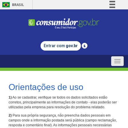
BRASIL
Simplifique!
Comunica BR
Participe
Acesso à informação
Entrar com
gov.br
Legislação
Canais
Toggle
naviga
Orientações de uso
1)
Ao se cadastrar, verifique se todos os dados solicitados estão
corretos, principalmente as informações de contato - elas poderão ser
utilizadas pela empresa para resolução do problema relatado.
2)
Para sua própria segurança, não preencha dados pessoais em
campos onde a informação postada será pública (campo reclamação,
resposta e comentário final). As informações pessoais necessárias