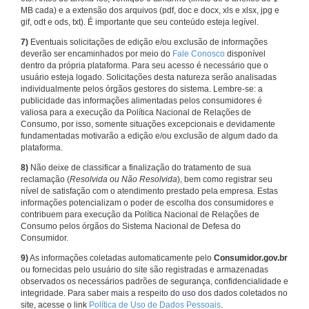
MB cada) e a extensão dos arquivos (pdf, doc e docx, xls e xlsx, jpg e
gif, odt e ods, txt). É importante que seu conteúdo esteja legível.
7)
Eventuais solicitações de edição e/ou exclusão de informações
deverão ser encaminhados por meio do
Fale Conosco
disponível
dentro da própria plataforma. Para seu acesso é necessário que o
usuário esteja logado. Solicitações desta natureza serão analisadas
individualmente pelos órgãos gestores do sistema. Lembre-se: a
publicidade das informações alimentadas pelos consumidores é
valiosa para a execução da Política Nacional de Relações de
Consumo, por isso, somente situações excepcionais e devidamente
fundamentadas motivarão a edição e/ou exclusão de algum dado da
plataforma.
8)
Não deixe de classificar a finalização do tratamento de sua
reclamação (
Resolvida ou Não Resolvida
), bem como registrar seu
nível de satisfação com o atendimento prestado pela empresa. Estas
informações potencializam o poder de escolha dos consumidores e
contribuem para execução da Política Nacional de Relações de
Consumo pelos órgãos do Sistema Nacional de Defesa do
Consumidor.
9)
As informações coletadas automaticamente pelo
Consumidor.gov.br
ou fornecidas pelo usuário do site são registradas e armazenadas
observados os necessários padrões de segurança, confidencialidade e
integridade. Para saber mais a respeito do uso dos dados coletados no
site, acesse o link
Política de Uso de Dados Pessoais
.