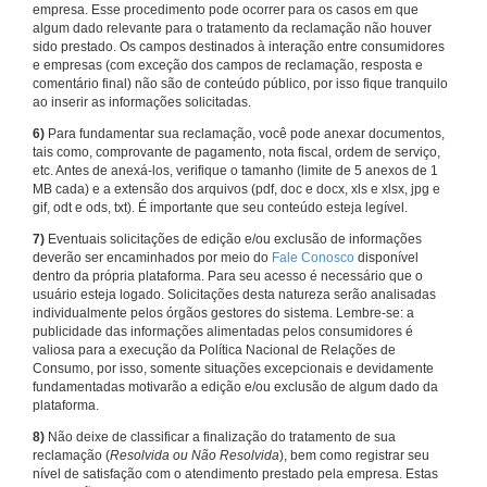
empresa. Esse procedimento pode ocorrer para os casos em que
algum dado relevante para o tratamento da reclamação não houver
sido prestado. Os campos destinados à interação entre consumidores
e empresas (com exceção dos campos de reclamação, resposta e
comentário final) não são de conteúdo público, por isso fique tranquilo
ao inserir as informações solicitadas.
6)
Para fundamentar sua reclamação, você pode anexar documentos,
tais como, comprovante de pagamento, nota fiscal, ordem de serviço,
etc. Antes de anexá-los, verifique o tamanho (limite de 5 anexos de 1
MB cada) e a extensão dos arquivos (pdf, doc e docx, xls e xlsx, jpg e
gif, odt e ods, txt). É importante que seu conteúdo esteja legível.
7)
Eventuais solicitações de edição e/ou exclusão de informações
deverão ser encaminhados por meio do
Fale Conosco
disponível
dentro da própria plataforma. Para seu acesso é necessário que o
usuário esteja logado. Solicitações desta natureza serão analisadas
individualmente pelos órgãos gestores do sistema. Lembre-se: a
publicidade das informações alimentadas pelos consumidores é
valiosa para a execução da Política Nacional de Relações de
Consumo, por isso, somente situações excepcionais e devidamente
fundamentadas motivarão a edição e/ou exclusão de algum dado da
plataforma.
8)
Não deixe de classificar a finalização do tratamento de sua
reclamação (
Resolvida ou Não Resolvida
), bem como registrar seu
nível de satisfação com o atendimento prestado pela empresa. Estas