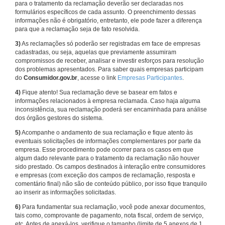
para o tratamento da reclamação deverão ser declaradas nos
formulários específicos de cada assunto. O preenchimento dessas
informações não é obrigatório, entretanto, ele pode fazer a diferença
para que a reclamação seja de fato resolvida.
3)
As reclamações só poderão ser registradas em face de empresas
cadastradas, ou seja, aquelas que previamente assumiram
compromissos de receber, analisar e investir esforços para resolução
dos problemas apresentados. Para saber quais empresas participam
do
Consumidor.gov.br
, acesse o link
Empresas Participantes
.
4)
Fique atento! Sua reclamação deve se basear em fatos e
informações relacionados à empresa reclamada. Caso haja alguma
inconsistência, sua reclamação poderá ser encaminhada para análise
dos órgãos gestores do sistema.
5)
Acompanhe o andamento de sua reclamação e fique atento às
eventuais solicitações de informações complementares por parte da
empresa. Esse procedimento pode ocorrer para os casos em que
algum dado relevante para o tratamento da reclamação não houver
sido prestado. Os campos destinados à interação entre consumidores
e empresas (com exceção dos campos de reclamação, resposta e
comentário final) não são de conteúdo público, por isso fique tranquilo
ao inserir as informações solicitadas.
6)
Para fundamentar sua reclamação, você pode anexar documentos,
tais como, comprovante de pagamento, nota fiscal, ordem de serviço,
etc. Antes de anexá-los, verifique o tamanho (limite de 5 anexos de 1